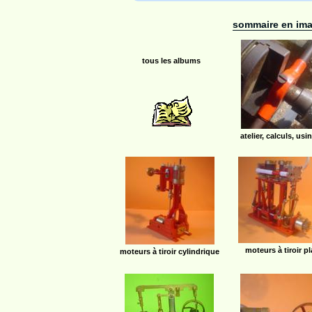
sommaire en im
tous les albums
atelier, calculs, us
moteurs à tiroir p
moteurs à tiroir cylindrique