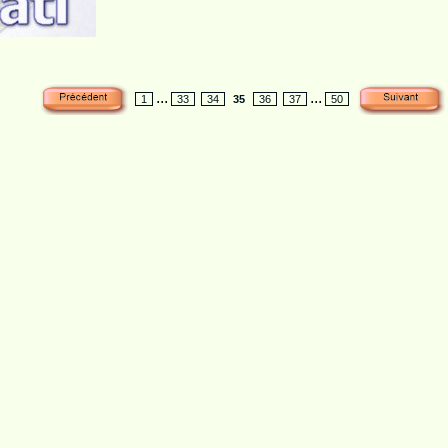
...
...
1
33
34
35
36
37
50