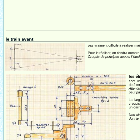
le train avant
pas vraiment difficile à réaliser 
Pour le réaliser, on tiendra compte 
Croquis de principes auquel il fau
les ét
sont u
de 2 m
Attenti
peut pa
La lar
croquis
un carr
Une dim
dont je