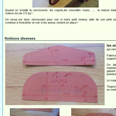
Quand on installe la carrosserie, les capots,les nouvelles roues, ..., la masse tota
voiture est de 2.5 kg !
Un essai est donc nécessaire pour voir si notre petit moteur, aidé de son petit se
continue à l'entraîner et voir si les pneus restent en place !
finitions diverses
les s
qui vie
Fabric
support
On fa
matelas
gabarit
peindra
Le supp
Toujour
en mett