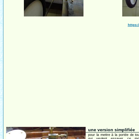
https:
une version simplifiée
pour la mettre à la portée de t
qui veulent essayer ce m