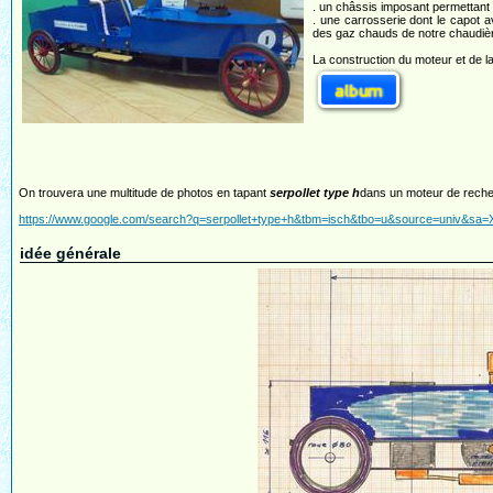
. un châssis imposant permettant 
. une carrosserie dont le capot a
des gaz chauds de notre chaudièr
La construction du moteur et de l
On trouvera une multitude de photos en tapant
serpollet type h
dans un moteur de recher
https://www.google.com/search?q=serpollet+type+h&tbm=isch&tbo=u&source=uni
idée générale