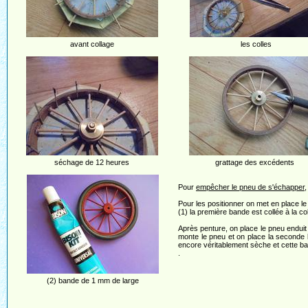
avant collage
les colles
séchage de 12 heures
grattage des excédents
Pour
empêcher le pneu de s'échapper
Pour les positionner on met en place le j
(1) la première bande est collée à la co
Après penture, on place le pneu enduit 
monte le pneu et on place la seconde 
encore véritablement sèche et cette ba
.
(2) bande de 1 mm de large