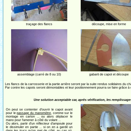
traçage des flancs
découpe, mise en forme
assemblage (carré de 8 ou 10)
gabarit de capot et découpe
Les flancs de la carrosserie et la partie arrière seront par la suite rendus solidaires du 
Par contre les capots seront démontables et leur positionnement pourra se faire grâce à d
Une solution acceptable car, après vérification, les remplissages
On peut se contenter d'ouvrir le capot avant
pour le
passage du manomètre
, comme sur le
montage en carton ... ou alors déplacer le
mano pour l'amener à côté du volant ...
Ou alors, partir d'un réflecteur d'ampoule pour
le dissimuler en partie ... si on en a gardé un
dans les trucs qu'on met de côté, au cas où,