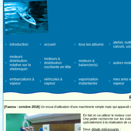
atelier, outi
introduction
accueil
tous les albums
calculs, us
moteurs
moteurs à
distribution
moteurs à
distribution
autres mot
rotative sur le
balancier(s)
oscillante en tête
vilebrequin
embarcations à
véhicules à
vaporisation
mes amis e
vapeur
vapeur
instantanée
vapeur
[Faaroa - octobre 2018]
Un essai d'utilisation d'une machinerie simple mais qui apparaît 
En fait on va utiliser le moteur co
Une petite recherche sur les voi
spécialement à la réalisation de ce
Deux
détails intéressants
: