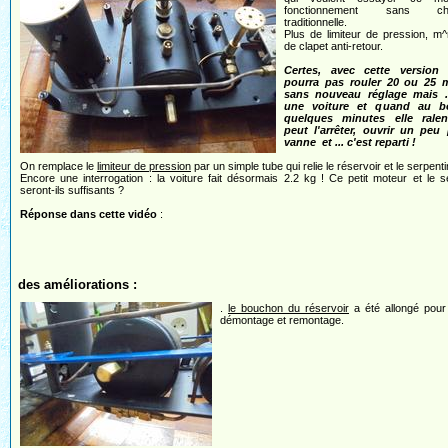
fonctionnement sans cha
traditionnelle.
Plus de limiteur de pression, m
de clapet anti-retour.
Certes, avec cette version
pourra pas rouler 20 ou 25 
sans nouveau réglage mais ..
une voiture et quand au b
quelques minutes elle ralen
peut l'arrêter, ouvrir un peu 
vanne et ... c'est reparti !
On remplace le
limiteur de pression
par un simple tube qui relie le réservoir et le serpenti
Encore une interrogation : la voiture fait désormais 2.2 kg ! Ce petit moteur et le s
seront-ils suffisants ?
Réponse dans cette vidéo
:
des améliorations :
.
le bouchon du réservoir
a été allongé pour f
démontage et remontage.