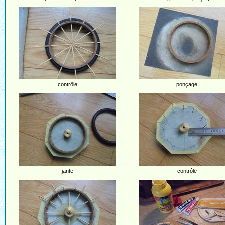
contrôle
ponçage
jante
contrôle