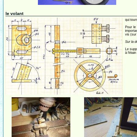
le volant
qui tour
Pour le
importan
vis (sur
Sur la d
Le suppo
à l'étai