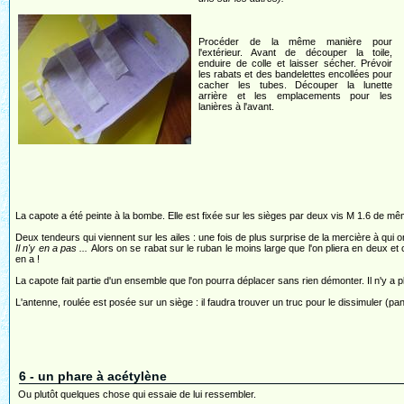
Procéder de la même manière pour
l'extérieur. Avant de découper la toile,
enduire de colle et laisser sécher. Prévoir
les rabats et des bandelettes encollées pour
cacher les tubes. Découper la lunette
arrière et les emplacements pour les
lanières à l'avant.
La capote a été peinte à la bombe. Elle est fixée sur les sièges par deux vis M 1.6 de m
Deux tendeurs qui viennent sur les ailes : une fois de plus surprise de la mercière à qui 
Il n'y en a pas ...
Alors on se rabat sur le ruban le moins large que l'on pliera en deux et co
en a !
La capote fait partie d'un ensemble que l'on pourra déplacer sans rien démonter. Il n'y a plu
L'antenne, roulée est posée sur un siège : il faudra trouver un truc pour le dissimuler (pa
6 - un phare à acétylène
Ou plutôt quelques chose qui essaie de lui ressembler.