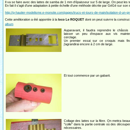
Il va se faire avec des lattes de samba de 1 mm d'épaisseur sur 5 de large. On peut les te
En fait il s'agit d'une adaptation à petite échelle d'une méthode décrite par GéGé sur son s
http://g-hautier-modelisme.e-monsite.com/pages/trucs-et-tours-de-main/isolation-d-un-g
Cette amélioration a été apportée à la
loco Le ROQUET
dont on peut suivrre la construc
album
Auparavant, il faudra reprendre le châssis 
laisser un peu d'espace aux vis mainte
cerclage.
Un premier essai sur ce croquis mais fin
j'agrandirai encore à 2 cm de large.
Et tout commence par un gabarit.
Collage des lattes sur la fibre. On mettra bea
"colle" dans la partie centrale où des découpe
nécessaires.