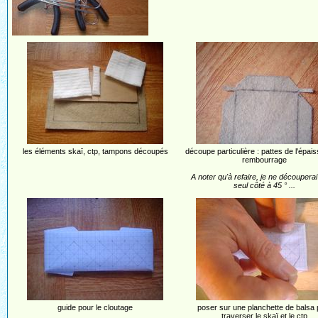
les éléments skaï, ctp, tampons découpés
découpe particulière : pattes de l'épai
rembourrage
A noter qu'à refaire, je ne découperai
seul côté à 45 ° ...
guide pour le cloutage
poser sur une planchette de balsa 
traverser le skaï et le ctp