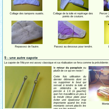
Collage des tampons ouatés.
Collage de la toile et repérage des
Percer 
points de couture.
ch
Repassez de l'autre.
Passez au dessous pour tendre.
5 - une autre capote
La capote de l'Alcyon est assez classique et sa réalisation se fera comme la précédente p
le
retour du parapluie
ou
plutôt de ce qui en reste !
Cette fois utilisation du
dernier éléments dont on
va supprimer le bout qui
servait à tendre la toile et
on obtiendra la patte
percée à 1.6 (à gauche)
que l'on travaillera un peu à
la meule (deux plats pour
éviter une épaisseur trop
importante quand les trois
Monta
montants seront placés les
uns sur les autres).