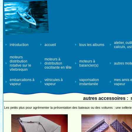
atelier, outi
introduction
accueil
tous les albums
calculs, us
moteurs
moteurs à
distribution
moteurs à
distribution
autres mot
rotative sur le
balancier(s)
oscillante en tête
vilebrequin
embarcations à
véhicules à
vaporisation
mes amis e
vapeur
vapeur
instantanée
vapeur
autres accessoires : s
Les petits plus pour agrémenter la présentation des bateaux ou des voitures : une sellerie