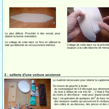
Le plus délicat. Procéder à des essais pour
obtenir la bonne orientation.
Le collage de cette laize se fera en utilisant la
Collage de cette laize sur la précéd
toile qui déborde du recouvrement intérieur.
toujours à la colle blanche de menui
2 - sellerie d'une voiture ancienne
Le matériel nécessaire pour obtenir la capitonna
On trouve de gauche à droite :
. du contreplaqué de 0.8 découpé aux dimensions 
. du skaï à défaut de cuir très fin ...
C'était à P
du moins le décrétai-je - mais pour lequel j'ava
2
hop !, récupération de quelques dm
du futur re
. des tampons ouatés qui assureront le rembour
. des colles et, au dessous, des pinces et des 