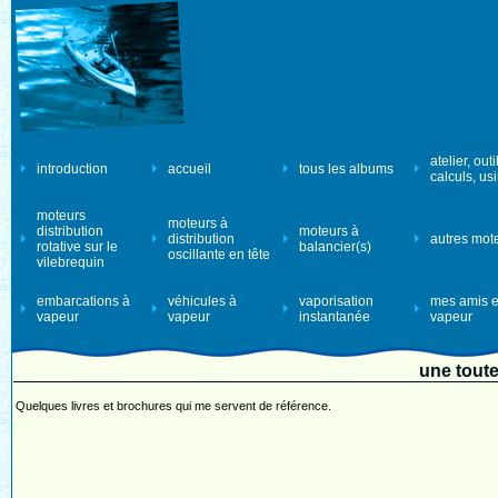
atelier, outi
introduction
accueil
tous les albums
calculs, us
moteurs
moteurs à
distribution
moteurs à
distribution
autres mot
rotative sur le
balancier(s)
oscillante en tête
vilebrequin
embarcations à
véhicules à
vaporisation
mes amis e
vapeur
vapeur
instantanée
vapeur
une toute
Quelques livres et brochures qui me servent de référence.