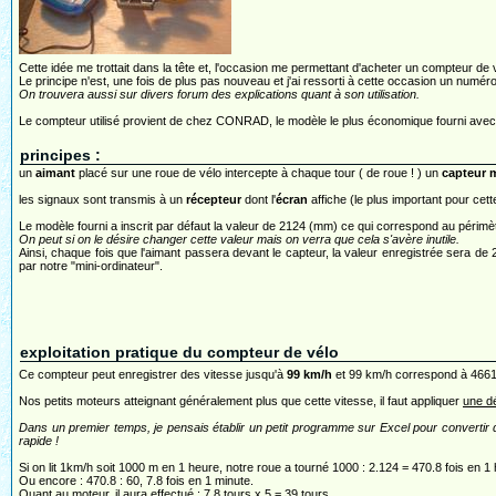
Cette idée me trottait dans la tête et, l'occasion me permettant d'acheter un compteur de vé
Le principe n'est, une fois de plus pas nouveau et j'ai ressorti à cette occasion un numér
On trouvera aussi sur divers forum des explications quant à son utilisation.
Le compteur utilisé provient de chez CONRAD, le modèle le plus économique fourni avec 
principes :
un
aimant
placé sur une roue de vélo intercepte à chaque tour ( de roue ! ) un
capteur 
les signaux sont transmis à un
récepteur
dont l'
écran
affiche (le plus important pour cette
Le modèle fourni a inscrit par défaut la valeur de 2124 (mm) ce qui correspond au périmè
On peut si on le désire changer cette valeur mais on verra que cela s'avère inutile.
Ainsi, chaque fois que l'aimant passera devant le capteur, la valeur enregistrée sera d
par notre "mini-ordinateur".
exploitation pratique du compteur de vélo
Ce compteur peut enregistrer des vitesse jusqu'à
99 km/h
et 99 km/h correspond à 4661
Nos petits moteurs atteignant généralement plus que cette vitesse, il faut appliquer
une dé
Dans un premier temps, je pensais établir un petit programme sur Excel pour convertir d
rapide !
Si on lit 1km/h soit 1000 m en 1 heure, notre roue a tourné 1000 : 2.124 = 470.8 fois en 1
Ou encore : 470.8 : 60, 7.8 fois en 1 minute.
Quant au moteur, il aura effectué : 7.8 tours x 5 = 39 tours.