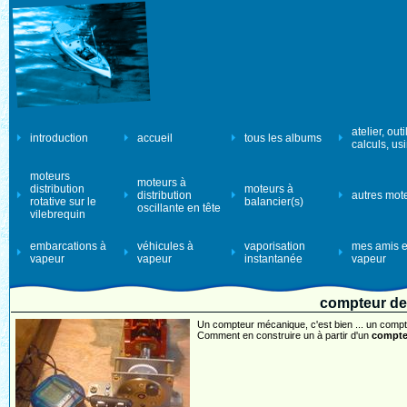
atelier, outi
introduction
accueil
tous les albums
calculs, us
moteurs
moteurs à
distribution
moteurs à
distribution
autres mot
rotative sur le
balancier(s)
oscillante en tête
vilebrequin
embarcations à
véhicules à
vaporisation
mes amis e
vapeur
vapeur
instantanée
vapeur
compteur de 
Un compteur mécanique, c'est bien ... un compteu
Comment en construire un à partir d'un
compte