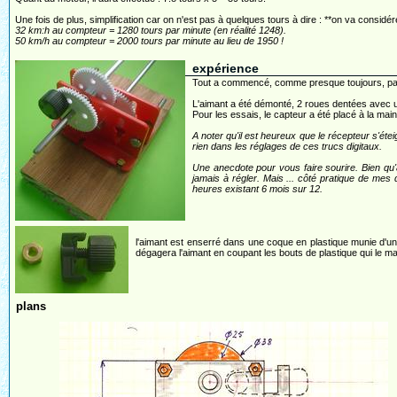
Une fois de plus, simplification car on n'est pas à quelques tours à dire : **on va considér
32 km:h au compteur = 1280 tours par minute (en réalité 1248).
50 km/h au compteur = 2000 tours par minute au lieu de 1950 !
expérience
Tout a commencé, comme presque toujours, par un
L'aimant a été démonté, 2 roues dentées avec 
Pour les essais, le capteur a été placé à la main
A noter qu'il est heureux que le récepteur s'éte
rien dans les réglages de ces trucs digitaux.
Une anecdote pour vous faire sourire. Bien qu'
jamais à régler. Mais ... côté pratique de me
heures existant 6 mois sur 12.
l'aimant est enserré dans une coque en plastique munie d'une
dégagera l'aimant en coupant les bouts de plastique qui le ma
plans