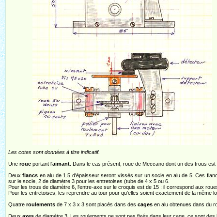
Les cotes sont données à titre indicatif.
Une
roue
portant l'
aimant
. Dans le cas présent, roue de Meccano dont un des trous est a
Deux
flancs
en alu de 1.5 d'épaisseur seront vissés sur un socle en alu de 5. Ces flanc
sur le socle, 2 de diamètre 3 pour les entretoises (tube de 4 x 5 ou 6.
Pour les trous de diamètre 6, l'entre-axe sur le croquis est de 15 : il correspond aux roues
Pour les entretoises, les reprendre au tour pour qu'elles soient exactement de la même l
Quatre
roulements
de 7 x 3 x 3 sont placés dans des
cages
en alu obtenues dans du ro
Deux
axes
de diamètre 3. Les roulements ne sont pas fixés dans leur cage, ce sont de