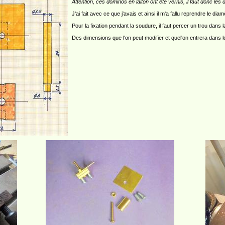
Attention, ces dominos en laiton ont été vernis, il faut donc l
J'ai fait avec ce que j'avais et ainsi il m'a fallu reprendre le di
Pour la fixation pendant la soudure, il faut percer un trou dans 
Des dimensions que l'on peut modifier et quel'on entrera dans le