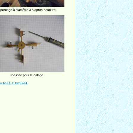
eperçage à diamètre 3.8 après soudure
une idée pour le calage
utu.be/6t_O1wpB26E