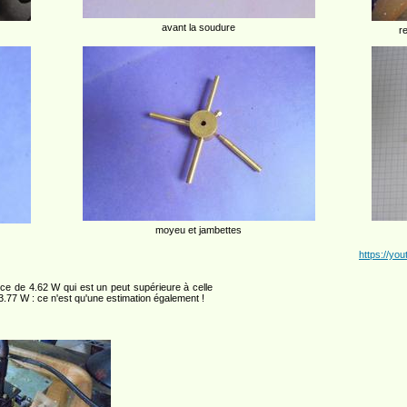
avant la soudure
r
moyeu et jambettes
https://yo
ce de 4.62 W qui est un peut supérieure à celle
3.77 W : ce n'est qu'une estimation également !