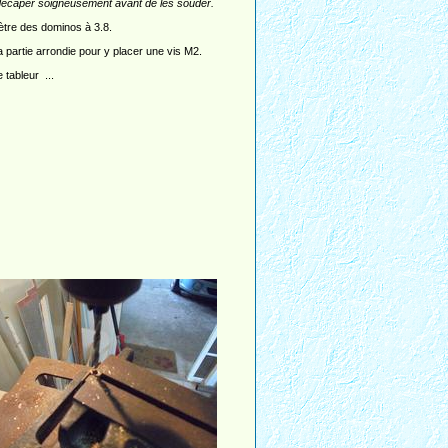
es décaper soigneusement avant de les souder.
amètre des dominos à 3.8.
la partie arrondie pour y placer une vis M2.
 tableur ...