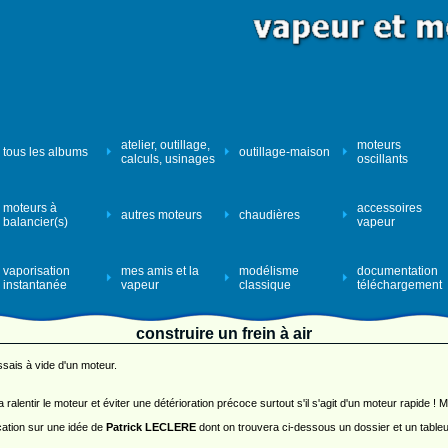
atelier, outillage,
moteurs
tous les albums
outillage-maison
calculs, usinages
oscillants
moteurs à
accessoires
autres moteurs
chaudières
balancier(s)
vapeur
vaporisation
mes amis et la
modélisme
documentation
instantanée
vapeur
classique
téléchargement
construire un frein à air
sais à vide d'un moteur.
a ralentir le moteur et éviter une détérioration précoce surtout s'il s'agit d'un moteur rapide !
cation sur une idée de
Patrick LECLERE
dont on trouvera ci-dessous un dossier et un tableur 