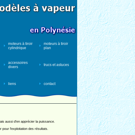
moteurs à tiroir
moteurs à tiroir
cylindrique
plan
accessoires
trucs et astuces
divers
liens
contact
 Mais aussi d'en apprécier la puissance.
pour l'exploitation des résultats.