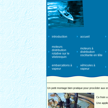
introduction
accueil
moteurs
moteurs à
distribution
distribution
rotative sur le
oscillante en tête
vilebrequin
embarcations à
véhicules à
vapeur
vapeur
Un petit montage bien pratique pour procéder aux es
Ce frein v
Une appli