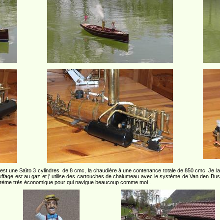
 est une Saïto 3 cylindres de 8 cmc, la chaudière à une contenance totale de 850 cmc. Je la 
ffage est au gaz et j' utilise des cartouches de chalumeau avec le système de Van den Bu
système très économique pour qui navigue beaucoup comme moi .