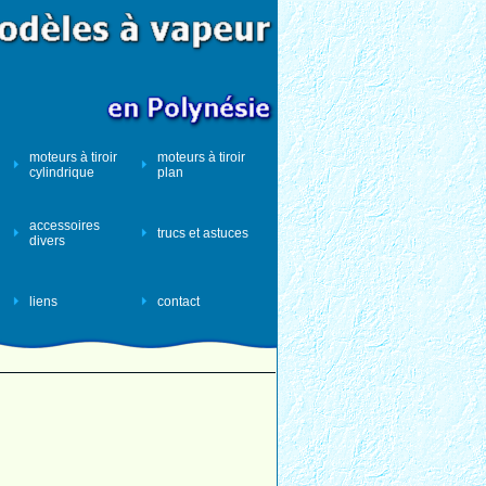
moteurs à tiroir
moteurs à tiroir
cylindrique
plan
accessoires
trucs et astuces
divers
liens
contact