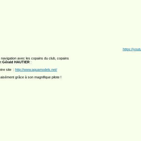
https://you
 de navigation avec les copains du club, copains
t
Gérald HAUTIER
:
tre site :
http://www.aquamodels.net/
aisément grâce à son magnifique pilote !