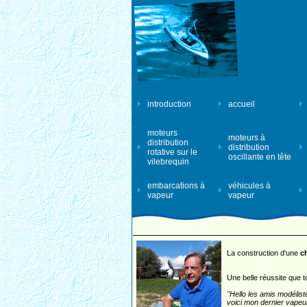
introduction
accueil
moteurs
moteurs à
distribution
distribution
rotative sur le
oscillante en tête
vilebrequin
embarcations à
véhicules à
vapeur
vapeur
La construction d'une
c
Une belle réussite que t
"Hello les amis modélist
voici mon dernier vapeu