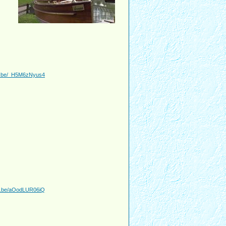
tu.be/_H5M6zNyus4
tu.be/aOodLUR06iQ