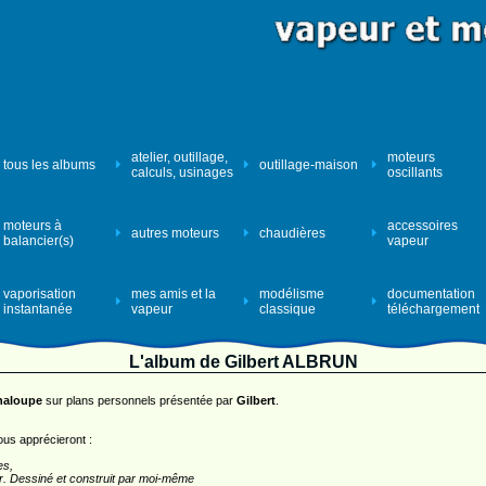
atelier, outillage,
moteurs
tous les albums
outillage-maison
calculs, usinages
oscillants
moteurs à
accessoires
autres moteurs
chaudières
balancier(s)
vapeur
vaporisation
mes amis et la
modélisme
documentation
instantanée
vapeur
classique
téléchargement
L'album de Gilbert ALBRUN
haloupe
sur plans personnels présentée par
Gilbert
.
ous apprécieront :
es,
r. Dessiné et construit par moi-même