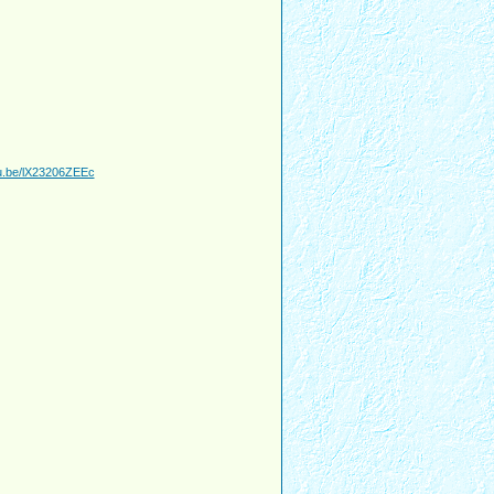
tu.be/lX23206ZEEc