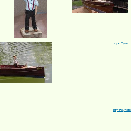
https://you
https://you