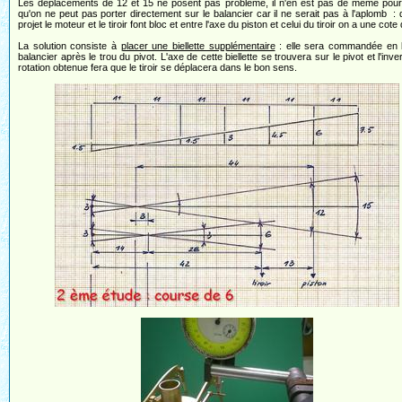
Les déplacements de 12 et 15 ne posent pas problème, il n'en est pas de même pour l
qu'on ne peut pas porter directement sur le balancier car il ne serait pas à l'aplomb :
projet le moteur et le tiroir font bloc et entre l'axe du piston et celui du tiroir on a une cote
La solution consiste à
placer une biellette supplémentaire
: elle sera commandée en 
balancier après le trou du pivot. L'axe de cette biellette se trouvera sur le pivot et l'inv
rotation obtenue fera que le tiroir se déplacera dans le bon sens.