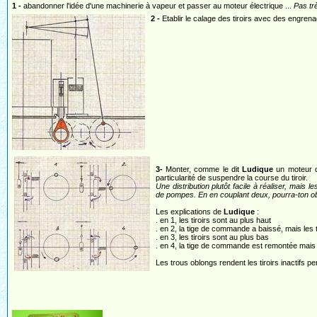
1 -
abandonner l'idée d'une machinerie à vapeur et passer au moteur électrique ...
Pas trè
2 -
Etablir le calage des tiroirs avec des engren
3-
Monter, comme le dit
Ludique
un moteur de
particularité de suspendre la course du tiroir.
Une distribution plutôt facile à réaliser, mais l
de pompes. En en couplant deux, pourra-ton ob
Les explications de
Ludique
:
. en 1, les tiroirs sont au plus haut
. en 2, la tige de commande a baissé, mais les 
. en 3, les tiroirs sont au plus bas
. en 4, la tige de commande est remontée mais l
Les trous oblongs rendent les tiroirs inactifs p