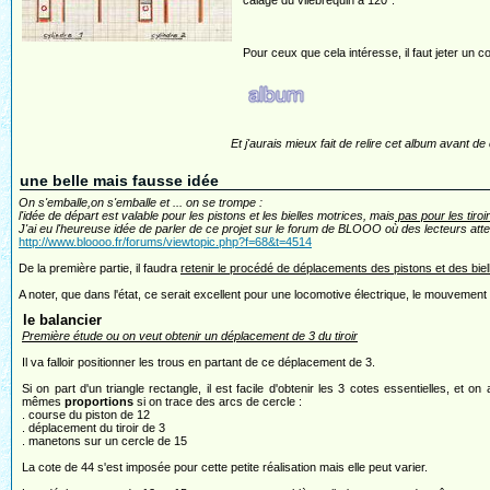
calage du vilebrequin à 120°.
Pour ceux que cela intéresse, il faut jeter un co
Et j'aurais mieux fait de relire cet album avant d
une belle mais fausse idée
On s'emballe,on s'emballe et ... on se trompe :
l'idée de départ est valable pour les pistons et les bielles motrices, mais
pas pour les tiroi
J'ai eu l'heureuse idée de parler de ce projet sur le forum de BLOOO où des lecteurs atten
http://www.bloooo.fr/forums/viewtopic.php?f=68&t=4514
De la première partie, il faudra
retenir le procédé de déplacements des pistons et des biel
A noter, que dans l'état, ce serait excellent pour une locomotive électrique, le mouvement de
le balancier
Première étude ou on veut obtenir un déplacement de 3 du tiroir
Il va falloir positionner les trous en partant de ce déplacement de 3.
Si on part d'un triangle rectangle, il est facile d'obtenir les 3 cotes essentielles, et on 
mêmes
proportions
si on trace des arcs de cercle :
. course du piston de 12
. déplacement du tiroir de 3
. manetons sur un cercle de 15
La cote de 44 s'est imposée pour cette petite réalisation mais elle peut varier.