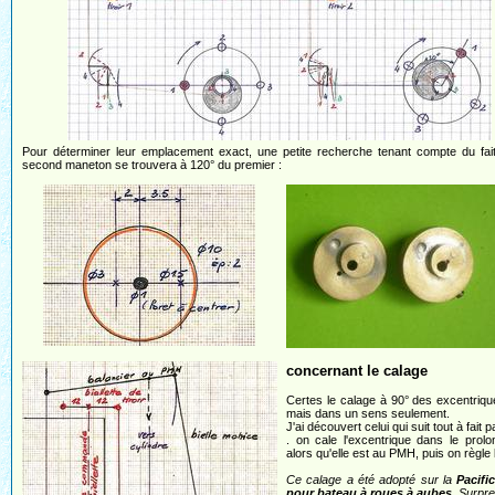
Pour déterminer leur emplacement exact, une petite recherche tenant compte du fai
second maneton se trouvera à 120° du premier :
concernant le calage
Certes le calage à 90° des excentriqu
mais dans un sens seulement.
J'ai découvert celui qui suit tout à fait 
. on cale l'excentrique dans le prolo
alors qu'elle est au PMH, puis on règle la
Ce calage a été adopté sur la
Pacifi
pour bateau à roues à aubes
. Surpre