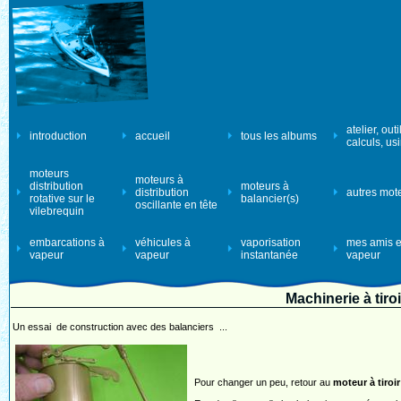
atelier, outi
introduction
accueil
tous les albums
calculs, us
moteurs
moteurs à
distribution
moteurs à
distribution
autres mot
rotative sur le
balancier(s)
oscillante en tête
vilebrequin
embarcations à
véhicules à
vaporisation
mes amis e
vapeur
vapeur
instantanée
vapeur
Machinerie à tiro
Un essai de construction avec des balanciers ...
Pour changer un peu, retour au
moteur à tiroi