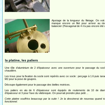
Ajustage de la longueur du filetage. On voit q
manque encore un filet pour arriver au ni
balancier (l'hexagonal de 4 n'a pas encore été
la platine, les paliers
Une tôle d'aluminium de 2 d'épaisseur avec une ouverture pour le passage du socl
chaudière.
Les trous pour la fixation du socle sont repérés avec ce socle : perçage à 1.6 puis tar
M2 pour la pose de goujons.
Découpe également pour le passage des bielles motrices.
Les paliers en alu de 6 d'épaisseur sont équipés de roulements de 10 de diam
d'épaisseur et 3 pour l'axe du vilebrequin. On pourrait prendre plus petit ...
Cette platine souffrira beaucoup par la suite ! Je la dessinerai de nouveau quand t
fonctionnel.