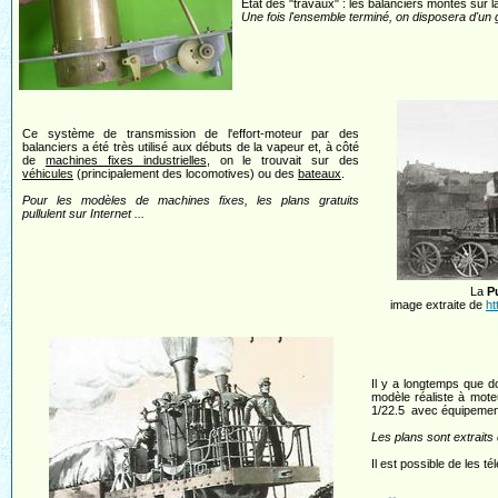
Etat des "travaux" : les balanciers montés sur la 
Une fois l'ensemble terminé, on disposera d'u
Ce système de transmission de l'effort-moteur par des
balanciers a été très utilisé aux débuts de la vapeur et, à côté
de
machines fixes industrielles
, on le trouvait sur des
véhicules
(principalement des locomotives) ou des
bateaux
.
Pour les modèles de machines fixes, les plans gratuits
pullulent sur Internet ...
La
P
image extraite de
ht
Il y a longtemps que do
modèle réaliste à moteu
1/22.5 avec équipemen
Les plans sont extrai
Il est possible de les t