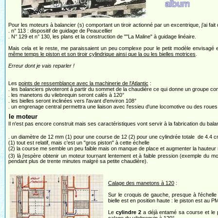
Pour les moteurs à balancier (s) comportant un tiroir actionné par un excentrique, j'ai fai
. n° 113 : dispositif de guidage de Peaucellier
. N° 129 et n° 130, les plans et la construction de ""La Maline" à guidage linéaire.
Mais cela et le reste, me paraissaient un peu complexe pour le petit modèle envisagé e
même temps le piston et son tiroir cylindrique ainsi que la ou les bielles motrices
.
Erreur dont je vais reparler !
Les
points de ressemblance avec la machinerie de l'Atlantic
:
. les balanciers pivoteront à partir du sommet de la chaudière ce qui donne un groupe c
. les manetons du vilebrequin seront calés à 120°
. les bielles seront inclinées vers l'avant d'environ 108°
. un engrenage central permettra une liaison avec l'essieu d'une locomotive ou des roues
le moteur
Il n'est pas encore construit mais ses caractéristiques vont servir à la fabrication du bala
. un diamètre de 12 mm (1) pour une course de 12 (2) pour une cylindrée totale de 4.4 
(1) tout est relatif, mais c'est un "gros piston" à cette échelle
(2) la course me semble un peu faible mais on manque de place et augmenter la hauteur ne
(3) là j'espère obtenir un moteur tournant lentement et à faible pression (exemple du
pendant plus de trente minutes malgré sa petite chaudière).
Calage des manetons à 120
:
Sur le croquis de gauche, presque à l'échelle 
bielle est en position haute : le piston est au P
Le
cylindre 2
a déjà entamé sa course et le 