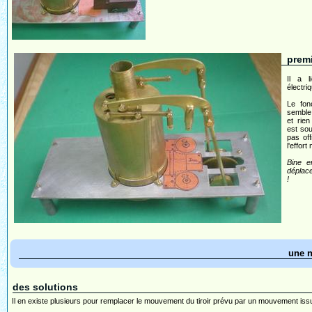
premi
Il a l
électri
Le fon
semble 
et rie
est sou
pas of
l'effort
Bine e
déplace
!
une 
des solutions
Il en existe plusieurs pour remplacer le mouvement du tiroir prévu par un mouvement iss