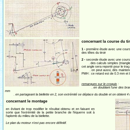
concernant la course du tir
1 -
première étude avec une course
des têtes du tiroir
2 -
seconde étude avec une cours
. des calculs simples (triangles re
cet angle sera reporté pour le traç
. on peut aussi, dès maintenant ca
PMH : ce retard est de 0.3 mm et la
remarques sur le croquis
:
. en doublant l'une des branches 
mm
. en partageant la biellette en 2, son extrémité se déplace du double et on obtient 4 m
concernant le montage
en évitant de trop modifier le résultat obtenu et en faisant en
sorte que l'extrémité de la petite branche de l'équerre soit à
l'aplomb du milieu de la biellette.
Le plan du moteur n'est pas encore définitif.