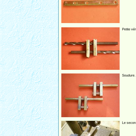
Petite vé
Soudure.
Le secon 