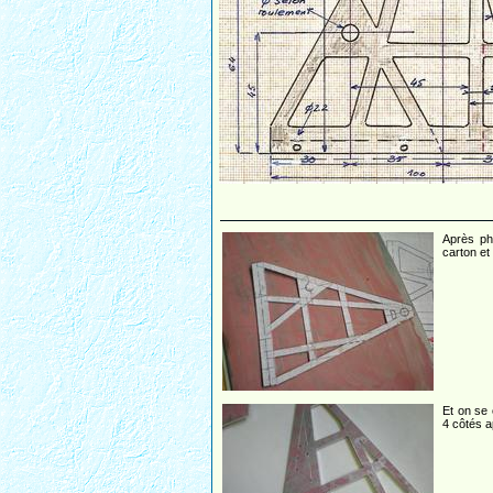
Après ph
carton et
Et on se 
4 côtés a