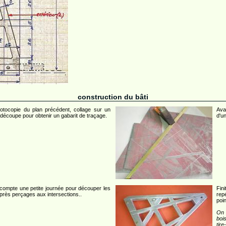
construction du bâti
otocopie du plan précédent, collage sur un
Ava
 découpe pour obtenir un gabarit de traçage.
d'un
compte une petite journée pour découper les
Fin
près perçages aux intersections..
rep
poi
On 
boi
tire