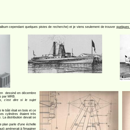
fin d'album cependant quelques pistes de recherche) et je viens seulement de trouver
quelques
ien dessiné en décembre
is par MRB.
, c'est dire si le sujet
le bâti était en bois et ce
es cylindres étaient très
. La distribution devait se
e plan parle d'une échelle
aut) amènerait à l'imaginer