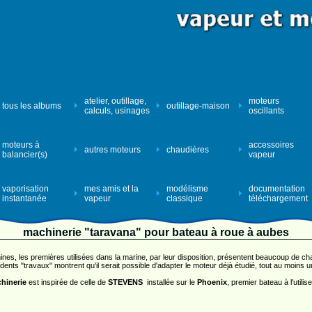
atelier, outillage,
moteurs
tous les albums
outillage-maison
calculs, usinages
oscillants
moteurs à
accessoires
autres moteurs
chaudières
balancier(s)
vapeur
vaporisation
mes amis et la
modélisme
documentation
instantanée
vapeur
classique
téléchargement
machinerie "taravana" pour bateau à roue à aubes
nes, les premières utilisées dans la marine, par leur disposition, présentent beaucoup de c
ents "travaux" montrent qu'il serait possible d'adapter le moteur déjà étudié, tout au moins
hinerie
est inspirée de celle de
STEVENS
installée sur le
Phoenix
, premier bateau à l'utilis