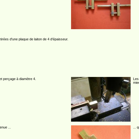
 tirées d'une plaque de laiton de 4 d'épaisseur.
t perçage à diamètre 4.
Les
mieu
enue ...
... 