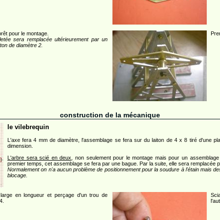
prêt pour le montage.
Pre
iletée sera remplacée ultérieurement par un
iton de diamètre 2.
construction de la mécanique
le vilebrequin
L'axe fera 4 mm de diamètre, l'assemblage se fera sur du laiton de 4 x 8 tiré d'une pl
dimension.
L'arbre sera scié en deux
, non seulement pour le montage mais pour un assemblage à
premier temps, cet assemblage se fera par une bague. Par la suite, elle sera remplacée 
Normalement on n'a aucun problème de positionnement pour la soudure à l'étain mais des 
blocage.
large en longueur et perçage d'un trou de
Sci
4.
l'au