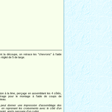
nt la découpe, on retrace les "chevrons" à l'aide
 réglet de 5 de large.
ition à la lime, perçage en assemblant les 4 côtés,
érage pour le montage à l'aide de coups de
nteau.
peut donner une impression d'assemblage des
s en reprenant les croisements avec le côté d'un
-point. après passage d'un cutter.