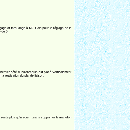
çage et taraudage à M2. Cale pour le réglage de la
e de 5.
premier côté du vilebrequin est placé verticalement
 la réalisation du plat de liaison.
e reste plus qu'à scier ...sans supprimer le maneton