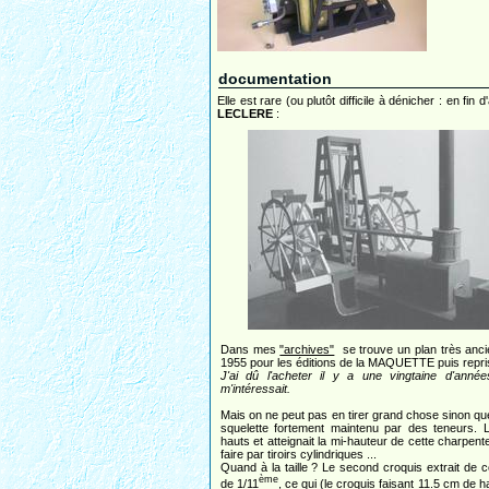
documentation
Elle est rare (ou plutôt difficile à dénicher : en 
LECLERE
:
Dans mes
"archives"
se trouve un plan très anc
1955 pour les éditions de la MAQUETTE puis repr
J'ai dû l'acheter il y a une vingtaine d'années
m'intéressait.
Mais on ne peut pas en tirer grand chose sinon que 
squelette fortement maintenu par des teneurs. L
hauts et atteignait la mi-hauteur de cette charpente
faire par tiroirs cylindriques ...
Quand à la taille ? Le second croquis extrait de c
ème
de 1/11
, ce qui (le croquis faisant 11.5 cm de h