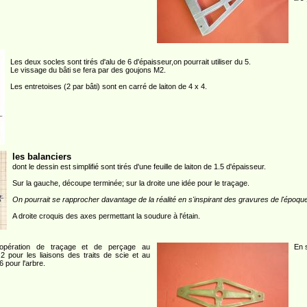
Les deux socles sont tirés d'alu de 6 d'épaisseur,on pourrait utiliser du 5.
Le vissage du bâti se fera par des goujons M2.
Les entretoises (2 par bâti) sont en carré de laiton de 4 x 4.
les balanciers
dont le dessin est simplifié sont tirés d'une feuille de laiton de 1.5 d'épaisseur.
Sur la gauche, découpe terminée; sur la droite une idée pour le traçage.
On pourrait se rapprocher davantage de la réalité en s'inspirant des gravures de l'époqu
A droite croquis des axes permettant la soudure à l'étain.
opération de traçage et de perçage au
En s
2 pour les liaisons des traits de scie et au
6 pour l'arbre.