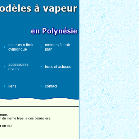
moteurs à tiroir
moteurs à tiroir
cylindrique
plan
accessoires
trucs et astuces
divers
liens
contact
harme.
 un du même type, à ces balanciers.
er en mer.