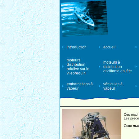
introduction
accueil
moteurs
moteurs à
distribution
distribution
rotative sur le
oscillante en tête
vilebrequin
embarcations à
véhicules à
vapeur
vapeur
Ces machi
Les précéd
Cette
mac