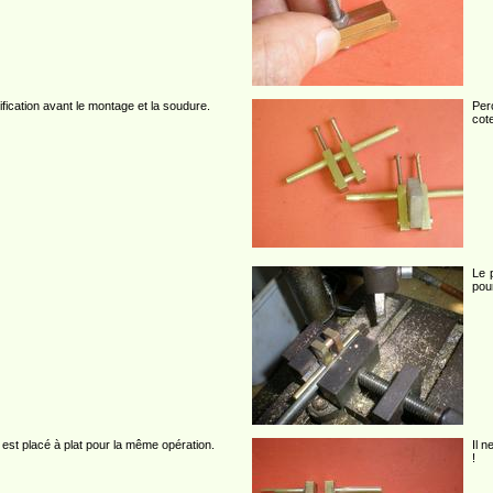
rification avant le montage et la soudure.
Per
cot
Le 
pour
est placé à plat pour la même opération.
Il n
!