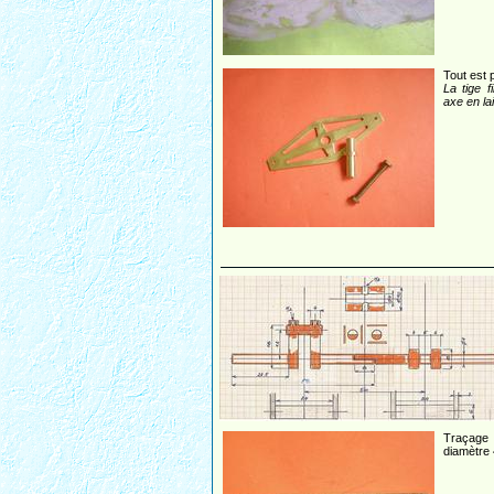
Tout est 
La tige f
axe en la
Traçage 
diamètre 