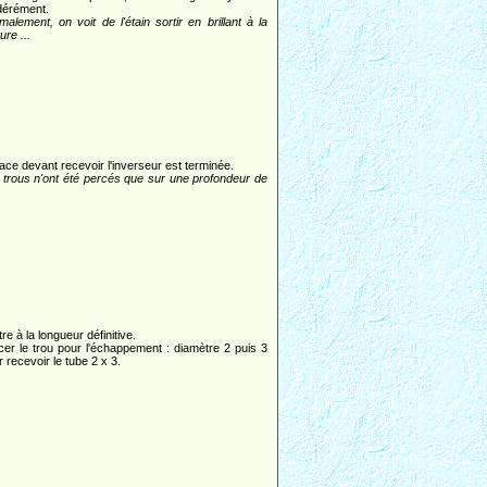
érément.
malement, on voit de l'étain sortir en brillant à la
ture ...
face devant recevoir l'inverseur est terminée.
 trous n'ont été percés que sur une profondeur de
re à la longueur définitive.
cer le trou pour l'échappement : diamètre 2 puis 3
 recevoir le tube 2 x 3.