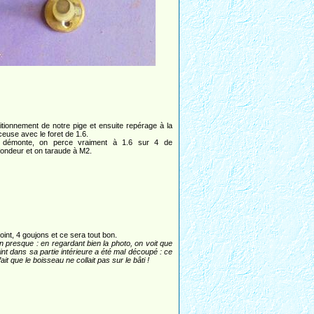
itionnement de notre pige et ensuite repérage à la
ceuse avec le foret de 1.6.
démonte, on perce vraiment à 1.6 sur 4 de
fondeur et on taraude à M2.
oint, 4 goujons et ce sera tout bon.
in presque : en regardant bien la photo, on voit que
oint dans sa partie intérieure a été mal découpé : ce
fait que le boisseau ne collait pas sur le bâti !