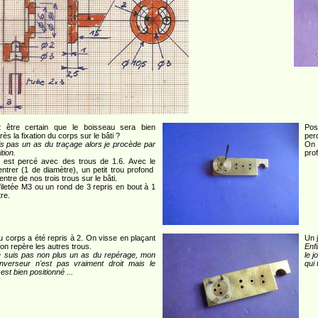
 être certain que le boisseau sera bien
Pos
ès la fixation du corps sur le bâti ?
per
s pas un as du traçage alors je procède par
On 
tion.
pro
 est percé avec des trous de 1.6. Avec le
entrer (1 de diamètre), un petit trou profond
ntre de nos trois trous sur le bâti.
filetée M3 ou un rond de 3 repris en bout à 1
re.
u corps a été repris à 2. On visse en plaçant
Un j
t on repère les autres trous.
Enf
e suis pas non plus un as du repérage, mon
le j
inverseur n'est pas vraiment droit mais le
qui 
est bien positionné ...