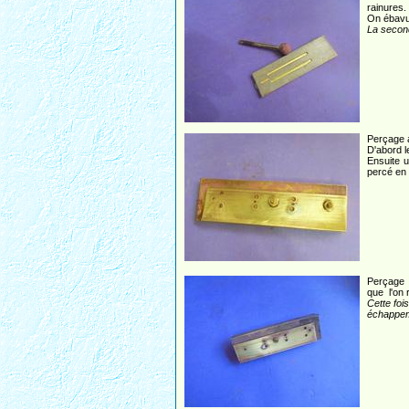
rainures.
On ébavur
La second
Perçage a
D'abord l
Ensuite u
percé en 
Perçage 
que l'on 
Cette foi
échappem