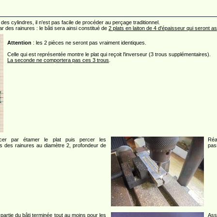
des cylindres, il n'est pas facile de procéder au perçage traditionnel.
 des rainures : le bâti sera ainsi constitué de
2 plats en laiton de 4 d'épaisseur qui seront 
Attention
: les 2 pièces ne seront pas vraiment identiques.
Celle qui est représentée montre le plat qui reçoit l'inverseur (3 trous supplémentaires).
La seconde ne comportera pas ces 3 trous
.
er par étamer le plat puis percer les
Réa
s des rainures au diamètre 2, profondeur de
pas
partie du bâti terminée tout au moins pour les
Ass