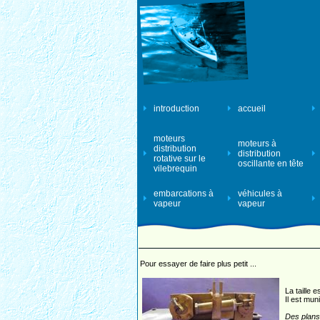
introduction
accueil
moteurs
moteurs à
distribution
distribution
rotative sur le
oscillante en tête
vilebrequin
embarcations à
véhicules à
vapeur
vapeur
Pour essayer de faire plus petit ...
La taille 
Il est mun
Des plans 