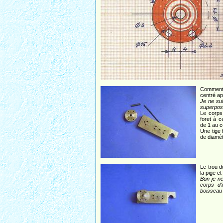
Comment
centré apr
Je ne sui
superposi
Le corps
foret à c
de 1 au ce
Une tige 
de diamèt
Le trou d
la pige e
Bon je n
corps d'
boisseau 