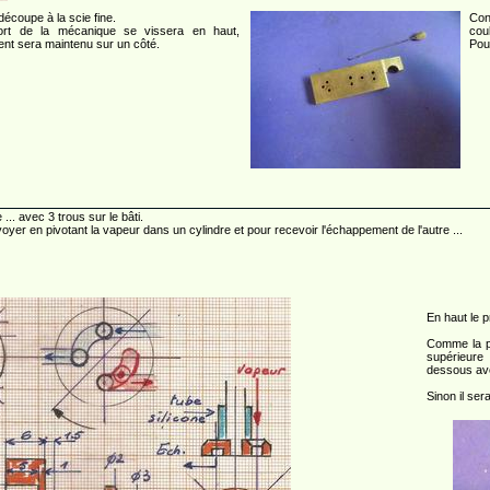
 découpe à la scie fine.
Con
ort de la mécanique se vissera en haut,
cou
ent sera maintenu sur un côté.
Pour
... avec 3 trous sur le bâti.
yer en pivotant la vapeur dans un cylindre et pour recevoir l'échappement de l'autre ...
En haut le 
Comme la pla
supérieure
dessous ave
Sinon il ser