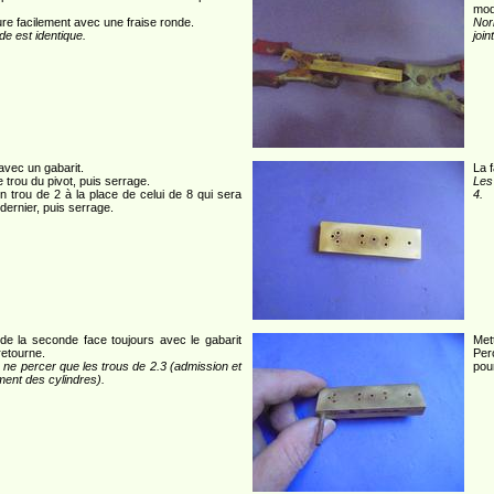
mod
e facilement avec une fraise ronde.
Nor
e est identique.
join
vec un gabarit.
La 
e trou du pivot, puis serrage.
Les
n trou de 2 à la place de celui de 8 qui sera
4.
dernier, puis serrage.
de la seconde face toujours avec le gabarit
Mett
retourne.
Per
s ne percer que les trous de 2.3 (admission et
pour
ent des cylindres).