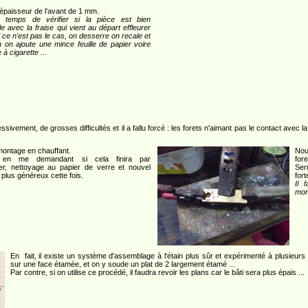
'épaisseur de l'avant de 1 mm.
 temps de vérifier si la pièce est bien
le avec la fraise qui vient au départ effleurer
Si ce n'est pas le cas, on desserre on recale et
 on ajoute une mince feuille de papier voire
e à cigarette ...
sivement, de grosses difficultés et il a fallu forcé : les forets n'aimant pas le contact avec l
ontage en chauffant.
Nou
, en me demandant si cela finira par
fore
ner, nettoyage au papier de verre et nouvel
Ser
plus généreux cette fois.
fort
Il 
mon
En fait, il existe un système d'assemblage à l'étain plus sûr et expérimenté à plusieurs
sur une face étamée, et on y soude un plat de 2 largement étamé ...
Par contre, si on utilise ce procédé, il faudra revoir les plans car le bâti sera plus épais ...