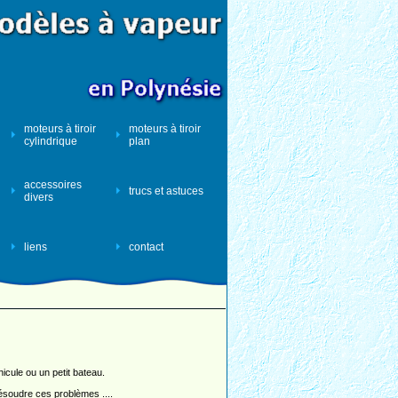
moteurs à tiroir
moteurs à tiroir
cylindrique
plan
accessoires
trucs et astuces
divers
liens
contact
hicule ou un petit bateau.
soudre ces problèmes ....