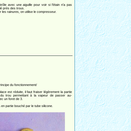
trôle avec une aiguille pour voir si l'étain n'a pas
lé près des trous.
 les rainures, on utilise le compresseur.
principe du fonctionnement/
ce est réduite, il faut fraiser légèrement la partie
 du trou permettant à la vapeur de passer au-
c un foret de 3.
a en partie bouché par le tube silicone.