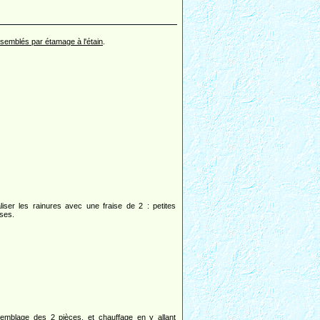
assemblés par étamage à l'étain
.
liser les rainures avec une fraise de 2 : petites
ses.
emblage des 2 pièces, et chauffage en y allant