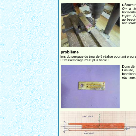
Réduire l
On a le
horizonta
le plat . 
au besoin
une feuill
problème
lors du perçage du trou de 8 réalisé pourtant progres
Et l'assemblage n'est plus fiable !
Donc dém
Ensuite
fonction
étamage, 