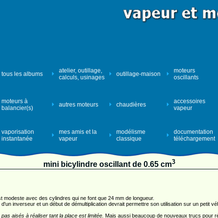
atelier, outillage,
moteurs
tous les albums
outillage-maison
calculs, usinages
oscillants
moteurs à
accessoires
autres moteurs
chaudières
balancier(s)
vapeur
vaporisation
mes amis et la
modélisme
documentation
instantanée
vapeur
classique
téléchargement
3
mini bicylindre oscillant de 0.65 cm
est modeste avec des cylindres qui ne font que 24 mm de longueur.
i d'un inverseur et un début de démultiplication devrait permettre son utilisation sur un petit vé
pas aisés à réaliser tant la place est limitée.
Mais aussi beaucoup de nouveaux trucs pour ré