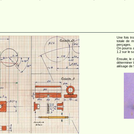
Une fois tr
totale de 
perçages.
On pourra a
1.2 sur le s
Ensuite, le 
déterminer 
alésage de 5