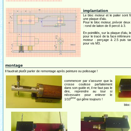
implantation
Le bloc moteur et le palier sont f
une plaque d'alu.
Pour le bloc moteur, prévoir deu
: rond de laiton de 8 percé à 3.
En pointillés, sur la plaque d'alu, 
pour le tracé de la face inférieure
moteur : perçage à 2.5 puis ta
pour vis M3.
montage
Il faudrait plutôt parler de remontage après peinture ou polissage !
commencer par s'assurer que la
crosse coulisse parfaitement
dans son guide et, il ne faut pas le
dire, reprendre au tour si
nécessaire pour enlever le
ème
1/10
qui gêne toujours !
bloc 