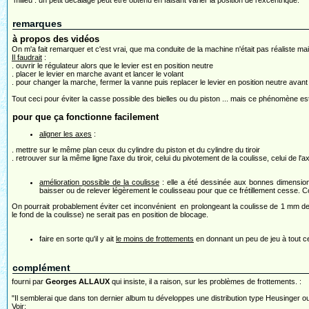
milieu : un petit décalage peut être obtenu en faisant varier la position de l'excentrique.
remarques
à propos des vidéos
On m'a fait remarquer et c'est vrai, que ma conduite de la machine n'était pas réaliste ma
Il faudrait
:
. ouvrir le régulateur alors que le levier est en position neutre
. placer le levier en marche avant et lancer le volant
. pour changer la marche, fermer la vanne puis replacer le levier en position neutre avant d
Tout ceci pour éviter la casse possible des bielles ou du piston ... mais ce phénomène est
pour que ça fonctionne facilement
aligner les axes
:
. mettre sur le même plan ceux du cylindre du piston et du cylindre du tiroir
. retrouver sur la même ligne l'axe du tiroir, celui du pivotement de la coulisse, celui de l'
amélioration possible de la coulisse
: elle a été dessinée aux bonnes dimensions
baisser ou de relever légèrement le coulisseau pour que ce frétillement cesse.
On pourrait probablement éviter cet inconvénient en prolongeant la coulisse de 1 mm de 
le fond de la coulisse) ne serait pas en position de blocage.
faire en sorte qu'il y ait
le moins de frottements
en donnant un peu de jeu à tout c
complément
fourni par
Georges ALLAUX
qui insiste, il a raison, sur les problèmes de frottements. :
"Il semblerai que dans ton dernier album tu développes une distribution type Heusinger 
Voir: