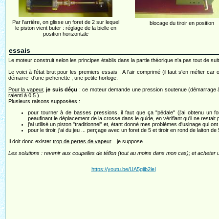
Par l'arrière, on glisse un foret de 2 sur lequel
blocage du tiroir en position
le piston vient buter : réglage de la bielle en
position horizontale
essais
Le moteur construit selon les principes établis dans la partie théorique n'a pas tout de sui
Le voici à l'état brut pour les premiers essais . A l'air comprimé (il faut s'en méfier c
démarre d'une pichenette , une petite horloge.
Pour la vapeur
,
je suis déçu
: ce moteur demande une pression soutenue (démarrage à 2 
ralenti à 0.5 ).
Plusieurs raisons supposées :
pour tourner à de basses pressions, il faut que ça "pédale" (j'ai obtenu un 
peaufinant le déplacement de la crosse dans le guide, en vérifiant qu'il ne restait p
j'ai utilisé un piston "traditionnel" et, étant donné mes problèmes d'usinage qui 
pour le tiroir, j'ai du jeu ... perçage avec un foret de 5 et tiroir en rond de laiton de 5
Il doit donc exister
trop de pertes de vapeur
... je suppose ...
Les solutions : revenir aux coupelles de téflon (tout au moins dans mon cas); et acheter un
https://youtu.be/UA5giib2leI