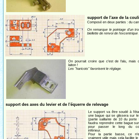
support de l'axe de la coul
Composé en deux parties : du carré
On remarque le pointage d'un trou
biellette de renvoi de l'excentrique .
On pourrait croire que c'est de l'alu, mais 
laiton !
Les "haricots" favorisent le réglage.
support des axes du levier et de l'équerre de relevage
Le support va être soudé à l'ét
une bague qui se glissera sur l
(partie saillante de 10 du porte ti
faudra reprendre cette bague sur
pour passer le long du cou
inférieur.
Pour la partie basse, ce n'
vraiment utile mais cela facilite l