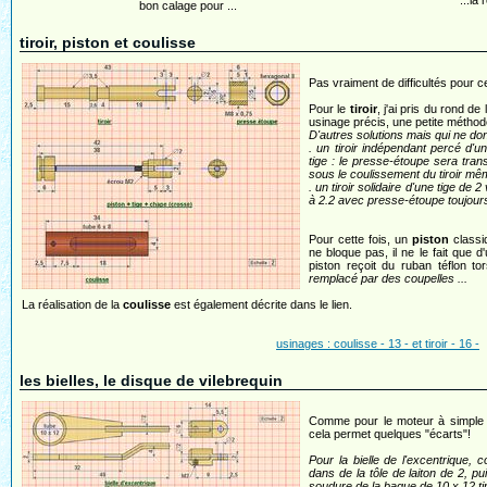
...la
bon calage pour ...
tiroir, piston et coulisse
Pas vraiment de difficultés pour ce
Pour le
tiroir
, j'ai pris du rond d
usinage précis, une petite méthode
D'autres solutions mais qui ne don
. un tiroir indépendant percé d'u
tige : le presse-étoupe sera tran
sous le coulissement du tiroir m
. un tiroir solidaire d'une tige de
à 2.2 avec presse-étoupe toujour
Pour cette fois, un
piston
classiq
ne bloque pas, il ne le fait que d
piston reçoit du ruban téflon t
remplacé par des coupelles ...
La réalisation de la
coulisse
est également décrite dans le lien.
usinages : coulisse - 13 - et tiroir - 16 -
les bielles, le disque de vilebrequin
Comme pour le moteur à simple eff
cela permet quelques "écarts"!
Pour la bielle de l'excentrique
dans de la tôle de laiton de 2, pu
soudure de la bague de 10 x 12 ti