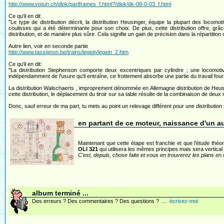
http://www.voisin.ch/dlok/partframes_f.html?/dlok/dk-08-0-03_f.html
Ce qu'il en dit
"Le type de distribution décrit, la distribution Heusinger, équipe la plupart des locomo
coulisses qui a été déterminante pour son choix. De plus, cette distribution offre, grâ
distribution, et de manière plus sûre. Cela signifie un gain de précision dans la répartition
Autre lien, voir en seconde partie
http://www.tassignon.be/trains/legein/legein_2.htm
Ce qu'il en dit:
"La distribution Stephenson comporte deux excentriques par cylindre ; une locomoti
indépendamment de l'usure qu'il entraîne, ce frottement absorbe une partie du travail fourni
La distribution Walschaerts , improprement dénommée en Allemagne distribution de Heus
cette distribution, le déplacement du tiroir sur sa table résulte de la combinaison de deux
Donc, sauf erreur de ma part, tu mets au point un relevage différent pour une distributio
en partant de ce moteur, naissance d'un aut
Maintenant que cette étape est franchie et que l'étude théor
OLI 321
qui utilisera les mêmes principes mais sera vertical 
C'est, depuis, chose faite et vous en trouverez les plans en cl
album terminé ...
Des erreurs ? Des commentaires ? Des questions ? ...
écrivez-moi