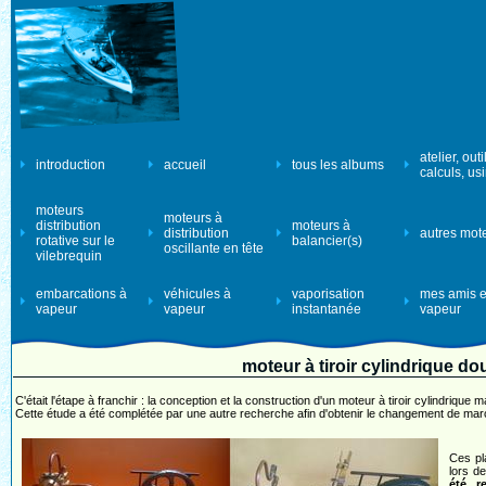
atelier, outi
introduction
accueil
tous les albums
calculs, us
moteurs
moteurs à
distribution
moteurs à
distribution
autres mot
rotative sur le
balancier(s)
oscillante en tête
vilebrequin
embarcations à
véhicules à
vaporisation
mes amis e
vapeur
vapeur
instantanée
vapeur
moteur à tiroir cylindrique do
C'était l'étape à franchir : la conception et la construction d'un moteur à tiroir cylindrique ma
Cette étude a été complétée par une autre recherche afin d'obtenir le changement de marc
Ces pl
lors d
été re