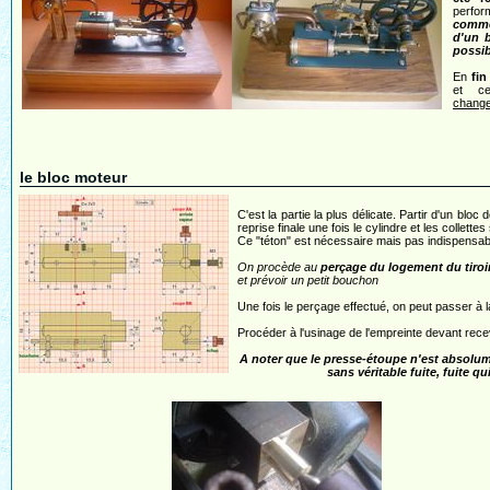
perfor
comme
d'un 
possib
En
fin
et c
chang
le bloc moteur
C'est la partie la plus délicate. Partir d'un blo
reprise finale une fois le cylindre et les collette
Ce "téton" est nécessaire mais pas indispensable : 
On procède au
perçage du logement du tiroi
et prévoir un petit bouchon
Une fois le perçage effectué, on peut passer à l
Procéder à l'usinage de l'empreinte devant rece
A noter que le presse-étoupe n'est absolume
sans véritable fuite, fuite q