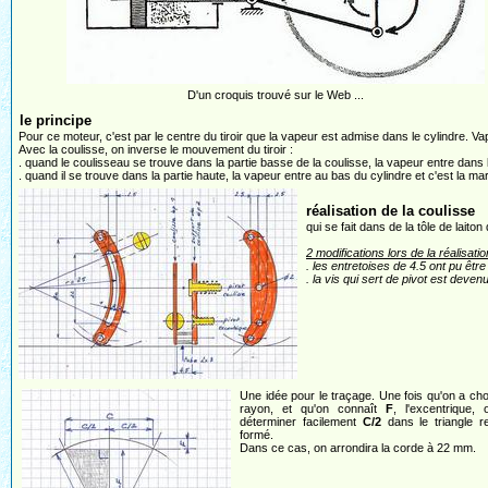
D'un croquis trouvé sur le Web ...
le principe
Pour ce moteur, c'est par le centre du tiroir que la vapeur est admise dans le cylindre. Vap
Avec la coulisse, on inverse le mouvement du tiroir :
. quand le coulisseau se trouve dans la partie basse de la coulisse, la vapeur entre dans 
. quand il se trouve dans la partie haute, la vapeur entre au bas du cylindre et c'est la ma
réalisation de la coulisse
qui se fait dans de la tôle de laito
2 modifications lors de la réalisatio
. les entretoises de 4.5 ont pu êtr
. la vis qui sert de pivot est deve
Une idée pour le traçage. Une fois qu'on a cho
rayon, et qu'on connaît
F
, l'excentrique,
déterminer facilement
C/2
dans le triangle r
formé.
Dans ce cas, on arrondira la corde à 22 mm.