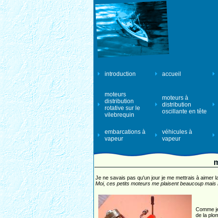
introduction
accueil
moteurs
moteurs à
distribution
distribution
rotative sur le
oscillante en tête
vilebrequin
embarcations à
véhicules à
vapeur
vapeur
m
Je ne savais pas qu'un jour je me mettrais à aimer l
Moi, ces petits moteurs me plaisent beaucoup mais 
Comme je 
de la plo