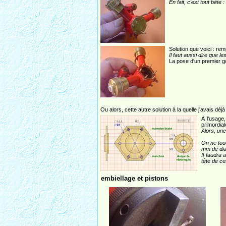
En fait, c'est tout bête 
Solution que voici : rem
Il faut aussi dire que l
La pose d'un premier g
Ou alors, cette autre solution à la quelle j'avais déjà
A l'usage
primordial
Alors, une 
On ne tou
mm de dia
Il faudra 
tête de ce
embiellage et pistons