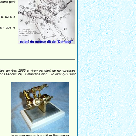
notre petit
ra, aura la
ant que le
ns les années 1965 environ pendant de nombreuses
l'Abeille 24, il marchait bien . Je dirai qu'il sont
le moteur construit par
Max Rousseau