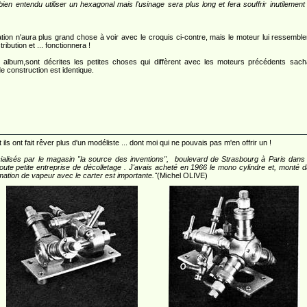
ien entendu utiliser un hexagonal mais l'usinage sera plus long et fera souffrir inutilement 
ation n'aura plus grand chose à voir avec le croquis ci-contre, mais le moteur lui ressemble
ibution et ... fonctionnera !
 album,sont décrites les petites choses qui diffèrent avec les moteurs précédents sach
de construction est identique.
 ont fait rêver plus d'un modéliste ... dont moi qui ne pouvais pas m'en offrir un !
cialisés par le magasin "la source des inventions", boulevard de Strasbourg à Paris da
ute petite entreprise de décolletage . J'avais acheté en 1966 le mono cylindre et, monté dans 
ation de vapeur avec le carter est importante."
(Michel OLIVE)