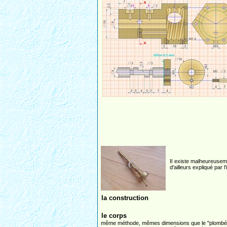
Il existe malheureuse
d'ailleurs expliqué par 
la construction
le corps
même méthode, mêmes dimensions que le "plombé 