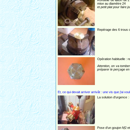
Rondelle de laiton de 
mise au diamètre 24
et
petit plat pour faire jol
Repérage des 6 trous de
Opération habituelle : 
Attention, on va tomber
préparer le perçage en a
Et, ce qui devait arriver arrivât : une vis que j'ai v
La solution d'urgence :
Pose d'un goujon M2 et 