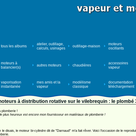
atelier, outillage,
moteurs
tous les albums
outillage-maison
calculs, usinages
oscillants
moteurs à
accessoires
autres moteurs
chaudières
balancier(s)
vapeur
vaporisation
mes amis et la
modélisme
documentation
instantanée
vapeur
classique
téléchargement
oteurs à distribution rotative sur le vilebrequin : le plombé
a plomberie !
le plus heureux est encore mon fournisseur en matériaux de plomberie !
le disais, le moteur bi-cylindre dit de "Darnaud" m'a fait rêver. Voici l'occasion de le reprodui
mberie.