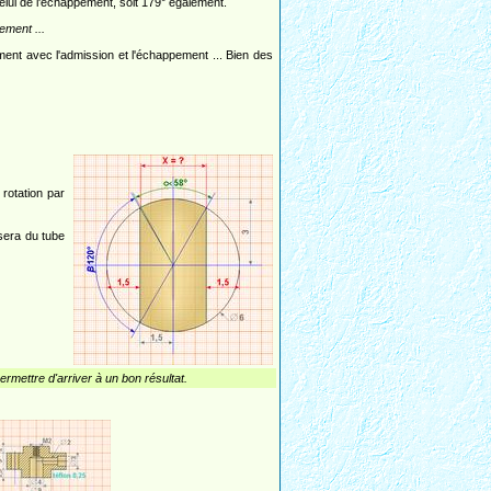
elui de l'échappement, soit 179° également.
ement ...
ent avec l'admission et l'échappement ... Bien des
rotation par
isera du tube
rmettre d'arriver à un bon résultat.