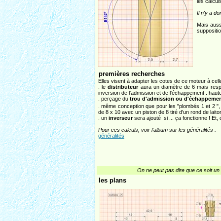
les calcul
Il n'y a d
Mais auss
suppositio
premières recherches
Elles visent à adapter les cotes de ce moteur à cell
. le
distributeur
aura un diamètre de 6 mais respec
inversion de l'admission et de l'échappement : haute
. perçage du
trou d'admission ou d'échappeme
. même conception que pour les "plombés 1 et 2 "
de 8 x 10 avec un piston de 8 tiré d'un rond de laito
. un
inverseur
sera ajouté si ... ça fonctionne ! Et
Pour ces calculs, voir l'album sur les généralités :
généralités
On ne peut pas dire que ce soit un 
les plans