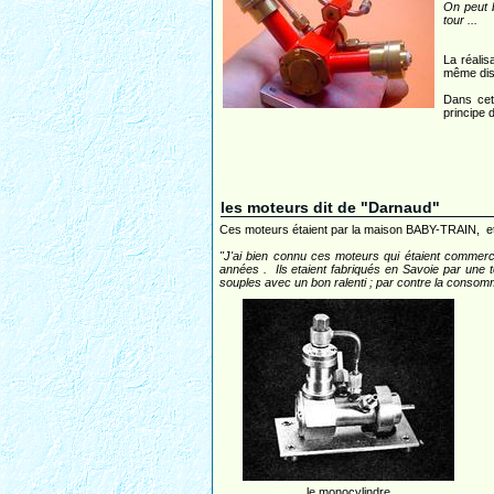
On peut b
tour ...
La réalis
même distr
Dans cet
principe 
les moteurs dit de "Darnaud"
Ces moteurs étaient par la maison BABY-TRAIN, et ils
"J'ai bien connu ces moteurs qui étaient commer
années . Ils etaient fabriqués en Savoie par une to
souples avec un bon ralenti ; par contre la consomm
le monocylindre