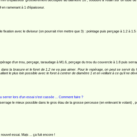
2 mm d'épaisseur grossièrement découpée au diamètre 26 ; soudure à l'étain sur un tube de c
i
en ramenant à 1 d'épaisseur.
 fixation avec le diviseur (on pourrait n'en mettre que 3) : pointage puis perçage à 1.2 à 1.
repérage d'un trou, perçage, taraudage à M1.6, perçage du trou du couvercle à 1.8 puis serrag
 dans la brasure et le foret de 1.2 ne va pas aimer. Pour le repérage, on peut se servir du fo
llant le plus loin possible avec le foret à centrer de diamètre 1 et en veillant à ce qu'il ne dé
oulu serrer lors d'un essai s'est cassée ... Comment faire ?
 serrage le mieux possible dans le gros étau de la grosse perceuse (en enlevant le volant) , 
nouvel essai. Mais ... ça fuit encore !