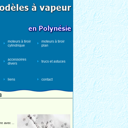
moteurs à tiroir
moteurs à tiroir
cylindrique
plan
accessoires
trucs et astuces
divers
liens
contact
 3
re avec ...