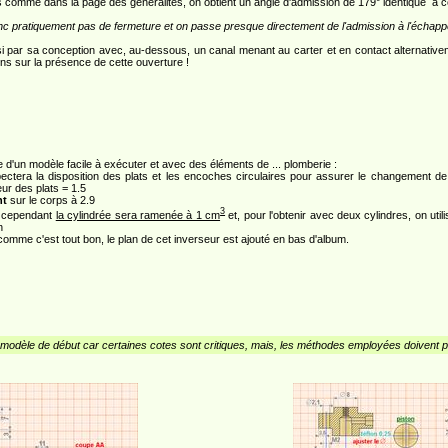
s comme dans la page des généralités, on obtient un angle d'admission de 179° identique à c
onc pratiquement pas de fermeture et on passe presque directement de l'admission à l'échapp
i par sa conception avec, au-dessous, un canal menant au carter et en contact alternativem
ns sur la présence de cette ouverture !
e d'un modèle facile à exécuter et avec des éléments de ... plomberie :
tera la disposition des plats et les encoches circulaires pour assurer le changement de 
ur des plats = 1.5
nt
sur le corps à 2.9
3
, cependant
la cylindrée sera ramenée à 1 cm
et, pour l'obtenir avec deux cylindres, on util
n
, comme c'est tout bon, le plan de cet inverseur est ajouté en bas d'album.
modèle de début car certaines cotes sont critiques, mais, les méthodes employées doivent pe