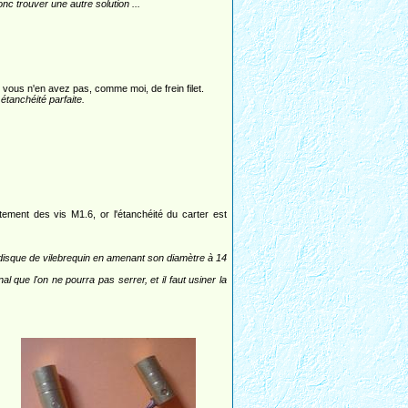
donc trouver une autre solution ...
i vous n'en avez pas, comme moi, de frein filet.
 étanchéité parfaite.
rtement des vis M1.6, or l'étanchéité du carter est
 disque de vilebrequin en amenant son diamètre à 14
l que l'on ne pourra pas serrer, et il faut usiner la