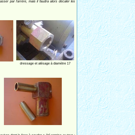
sser par l'arrère, mais il faudra alors décaler les
dressage et alésage à diamètre 17