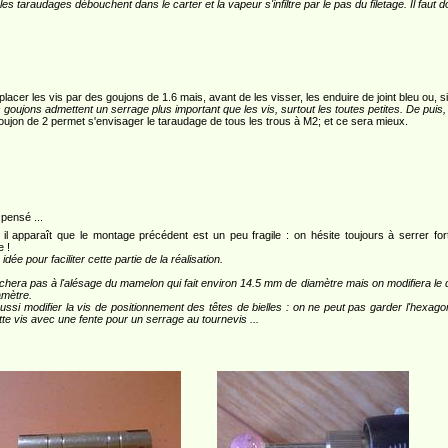
: les taraudages débouchent dans le carter et la vapeur s'infiltre par le pas du filetage. Il faut 
placer les vis par des goujons de 1.6 mais, avant de les visser, les enduire de joint bleu ou, s
es goujons admettent un serrage plus important que les vis, surtout les toutes petites. De puis,
oujon de 2 permet s'envisager le taraudage de tous les trous à M2; et ce sera mieux.
 pensé ...
, il apparaît que le montage précédent est un peu fragile : on hésite toujours à serrer fo
e !
idée pour faciliter cette partie de la réalisation.
chera pas à l'alésage du mamelon qui fait environ 14.5 mm de diamètre mais on modifiera le
mètre.
aussi modifier la vis de positionnement des têtes de bielles : on ne peut pas garder l'hexagona
tte vis avec une fente pour un serrage au tournevis ...