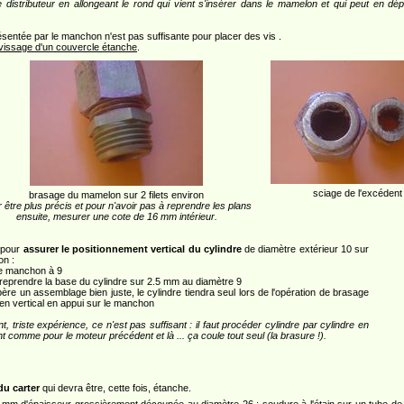
 distributeur en allongeant le rond qui vient s'insérer dans le mamelon et qui peut en dépa
ésentée par le manchon n'est pas suffisante pour placer des vis .
vissage d'un couvercle étanche
.
sciage de l'excédent
brasage du mamelon sur 2 filets environ
 être plus précis et pour n'avoir pas à reprendre les plans
ensuite, mesurer une cote de 16 mm intérieur.
 pour
assurer le positionnement vertical du cylindre
de diamètre extérieur 10 sur
on :
le manchon à 9
, reprendre la base du cylindre sur 2.5 mm au diamètre 9
père un assemblage bien juste, le cylindre tiendra seul lors de l'opération de brasage
ien vertical en appui sur le manchon
, triste expérience, ce n'est pas suffisant : il faut procéder cylindre par cylindre en
nt comme pour le moteur précédent et là ... ça coule tout seul (la brasure !).
du carter
qui devra être, cette fois, étanche.