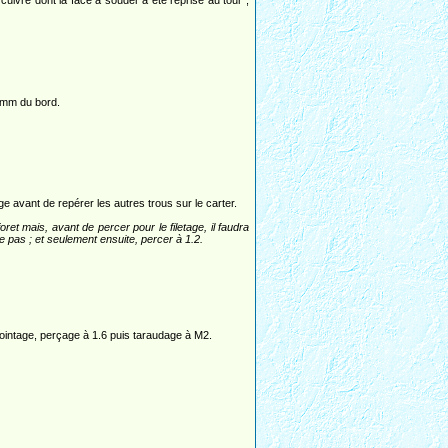
uivre dont la face à souder a été reprise au tour ;
5 mm du bord.
e avant de repérer les autres trous sur le carter.
ret mais, avant de percer pour le filetage, il faudra
vie pas ; et seulement ensuite, percer à 1.2.
pointage, perçage à 1.6 puis taraudage à M2.