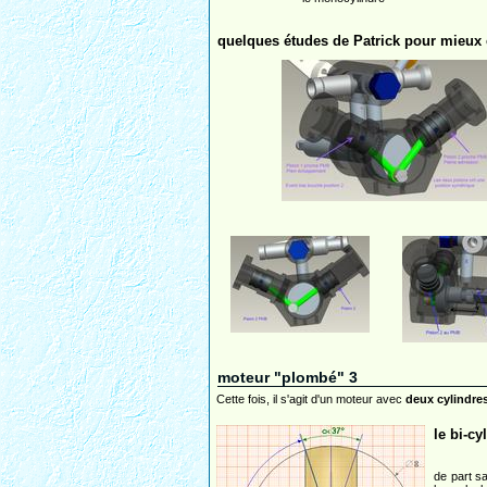
quelques études de Patrick pour mieux 
moteur "plombé" 3
Cette fois, il s'agit d'un moteur avec
deux cylindres
le bi-c
de part sa