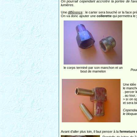
On pourrait cependant accroître la portée de l'axe
lumières.
Une
différence
: le carter sera bouché or la face pr
On va donc ajouter une
collerette
qui permettra le
le corps terminé par son manchon et un
Pour
bout de mamelon
Une idée
le manch
. percer 
. au tour
> si on o
et sera b
Cependant
le bloqua
Avant d'aller plus loin, il faut penser à la
fermeture 