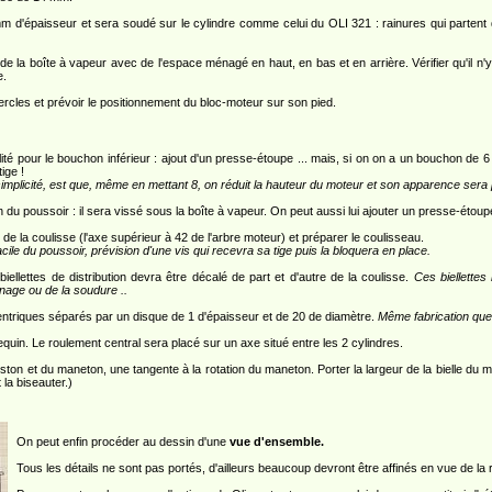
 d'épaisseur et sera soudé sur le cylindre comme celui du OLI 321 : rainures qui partent
 la boîte à vapeur avec de l'espace ménagé en haut, en bas et en arrière. Vérifier qu'il n'y
e.
rcles et prévoir le positionnement du bloc-moteur sur son pied.
té pour le bouchon inférieur : ajout d'un presse-étoupe ... mais, si on on a un bouchon de 6 d'
tige !
simplicité, est que, même en mettant 8, on réduit la hauteur du moteur et son apparence sera 
du poussoir : il sera vissé sous la boîte à vapeur. On peut aussi lui ajouter un presse-étoupe 
de la coulisse (l'axe supérieur à 42 de l'arbre moteur) et préparer le coulisseau.
acile du poussoir, prévision d'une vis qui recevra sa tige puis la bloquera en place.
llettes de distribution devra être décalé de part et d'autre de la coulisse.
Ces biellettes
age ou de la soudure ..
ntriques séparés par un disque de 1 d'épaisseur et de 20 de diamètre.
Même fabrication qu
equin. Le roulement central sera placé sur un axe situé entre les 2 cylindres.
piston et du maneton, une tangente à la rotation du maneton. Porter la largeur de la bielle du 
 la biseauter.)
On peut enfin procéder au dessin d'une
vue d'ensemble.
Tous les détails ne sont pas portés, d'ailleurs beaucoup devront être affinés en vue de la r