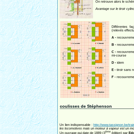
On retrouve alors le schéma
Avantage sur le tiroir cylind
Différentes fa
(relevés effect
A -
recouvremen
B -
recouvremen
C -
recouvrement
mi-course
D -
idem
E -
tiroir sans 
F -
recouvrement 
coulisses de Stéphenson
Un lien indispensable :
http://www.tassignon.be/t
les locomotives mais un moteur à vapeur est un mo
ème
Un ouvrage qui date de 1889 (3
édition) par
Ed