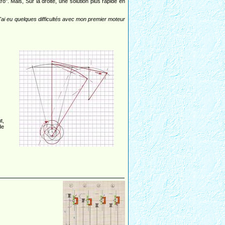
o". Mais, Sur la droite, une solution plus rapide en
'ai eu quelques difficultés avec mon premier moteur
t,
de