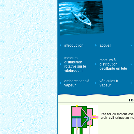
introduction
accueil
moteurs
moteurs à
distribution
distribution
rotative sur le
oscillante en tête
vilebrequin
embarcations à
véhicules à
vapeur
vapeur
re
Passer du moteur oscil
tiroir cylindrique au mot