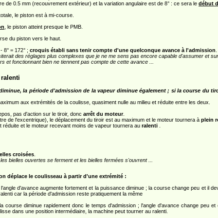
re de 0.5 mm (recouvrement extérieur) et la variation angulaire est de 8° : ce sera le
début d
otale, le piston est à mi-course.
on
, le piston atteint presque le PMB.
se du piston vers le haut.
- 8° = 172° ;
croquis établi sans tenir compte d'une quelconque avance à l'admission
.
essiterait des réglages plus complexes que je ne me sens pas encore capable d'assumer et s
rs et fonctionnant bien ne tiennent pas compte de cette avance ...
ralenti
 diminue, la période d'admission de la vapeur diminue également ; si la course du tiroir
maximum aux extrémités de la coulisse, quasiment nulle au milieu et réduite entre les deux.
pos, pas d'action sur le tiroir, donc
arrêt du moteur
.
tre de l'excentrique), le déplacement du tiroir est au maximum et le moteur tournera à
plein 
 est réduite et le moteur recevant moins de vapeur tournera au
ralenti
.
elles croisées
.
 les bielles ouvertes se ferment et les bielles fermées s'ouvrent ...
 déplace le coulisseau à partir d'une extrémité :
 l'angle d'avance augmente fortement et la puissance diminue ; la course change peu et il devie
 ralenti car la période d'admission reste pratiquement la même
 la course diminue rapidement donc le temps d'admission ; l'angle d'avance change peu et 
isse dans une position intermédiaire, la machine peut tourner au ralenti.