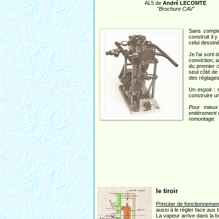
AL5 de
André LECOMTE
"Brochure CAV"
Sans compte
construit il
celui dessi
Je l'ai sorti
conviction, 
du premier c
seul côté de 
des réglages 
Un espoir : 
construire un
Pour mieux 
entièrement 
remontage.
le tiroir
Principe de fonctionnemen
aussi à le régler face aux t
La vapeur arrive dans la bo