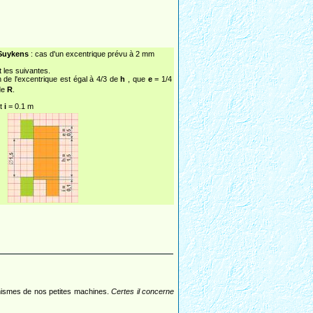
Suykens
: cas d'un excentrique prévu à 2 mm
t les suivantes.
 de l'excentrique est égal à 4/3 de
h
, que
e
= 1/4
de
R
.
et
i
= 0.1 m
nismes de nos petites machines.
Certes il concerne