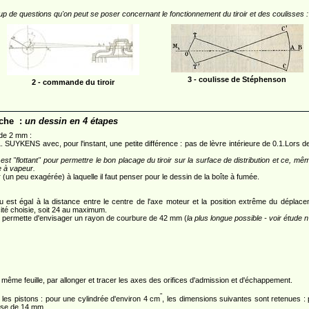
p de questions qu'on peut se poser concernant le fonctionnement du tiroir et des coulisses : 
3 - coulisse de Stéphenson
2 - commande du tiroir
uche :
un dessin en 4 étapes
 de 2 mm :
SUYKENS avec, pour l'instant, une petite différence : pas de lèvre intérieure de 0.1.Lors de 
st "flottant" pour permettre le bon placage du tiroir sur la surface de distribution et ce, m
e à vapeur.
ir (un peu exagérée) à laquelle il faut penser pour le dessin de la boîte à fumée.
est égal à la distance entre le centre de l'axe moteur et la position extrême du déplacem
cité choisie, soit 24 au maximum.
s permette d'envisager un rayon de courbure de 42 mm (
la plus longue possible - voir étude 
ême feuille, par allonger et tracer les axes des orifices d'admission et d'échappement.
"
 les pistons : pour une cylindrée d'environ 4 cm
, les dimensions suivantes sont retenues :
rse de 14 mm.