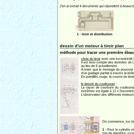
J'en ai extrait 4 documents qui répondent à beaucou
1 - tiroir et distribution
dessin d'un moteur à tiroir plan
méthode pour tracer une première éba
choix du tiroir
avec une excentricité
Il est tenu compte des données de L. 
au lieu de 6 actuellement.
A noter que le montage du poussoir e
d'un guidage parfait à travers la boît
En pointillés rouge, la course du tiro
le dessin du coulisseau
:
Le rayon de courbure du coulisseau 
extrêmes est égale à 12 x l'excentri
L'observation des différents moteur
On commence, sur la m
1 -
Pour le cylindre et
mm de diamètre; cou