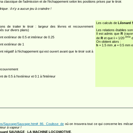
 classique de l'admission et de l'échappement selon les positions prises par le tiroir.
rique : il n'y a aucun jeu à craindre !
Les calculs de
Léonard 
çons de traiter le tiroir : largeur des lèvres et recouvrement
ués sur divers plans)
Les relations établies son
Il est admis que
R
(rayon
t extérieur de 0.5 et intérieur de 0.25
ème
de
R
et que
i
= 1/20
On obtient alors :
t extérieur de 1
h
= 1.5 mm ,
e
= 0.5 mm 
 négatif à l'échappement qui est ouvert avant que le tiroir soit à
recouvrement
de 0.5 à l'extérieur et 0.1 à l'intérieur
rains/Sauvage/Sauvage.htm#_86._Coulisse_de
où on trouvera tout ce qui concerne les méca
teur à vapeur !
ouard SAUVAGE
:
LA MACHINE LOCOMOTIVE
.