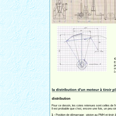
c
E
p
m
L
la distribution d'un moteur à tiroir p
distribution
Pour ce dessin, les cotes retenues sont celles de l'é
Il est probable que c'est, encore une fois, un peu si
1 -
Position de démarrage : piston au PMH et tiroir à