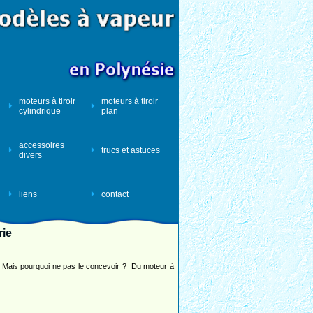
moteurs à tiroir
moteurs à tiroir
cylindrique
plan
accessoires
trucs et astuces
divers
liens
contact
rie
t. Mais pourquoi ne pas le concevoir ? Du moteur à