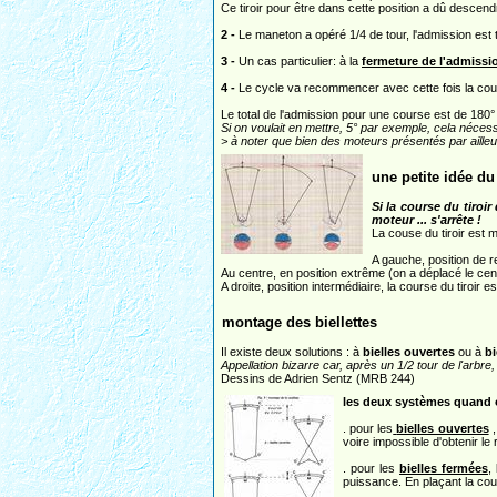
Ce tiroir pour être dans cette position a dû descend
2 -
Le maneton a opéré 1/4 de tour, l'admission est t
3 -
Un cas particulier: à la
fermeture de l'admissi
4 -
Le cycle va recommencer avec cette fois la cour
Le total de l'admission pour une course est de 180° 
Si on voulait en mettre, 5° par exemple, cela néc
> à noter que bien des moteurs présentés par ailleu
une petite idée du 
Si la course du tiroir
moteur ... s'arrête !
La couse du tiroir est 
A gauche, position de re
Au centre, en position extrême (on a déplacé le cen
A droite, position intermédiaire, la course du tiroir
montage des biellettes
Il existe deux solutions : à
bielles ouvertes
ou à
bi
Appellation bizarre car, après un 1/2 tour de l'arbre,
Dessins de Adrien Sentz (MRB 244)
les deux systèmes quand on
. pour les
bielles ouvertes
,
voire impossible d'obtenir le
. pour les
bielles fermées
,
puissance. En plaçant la coul