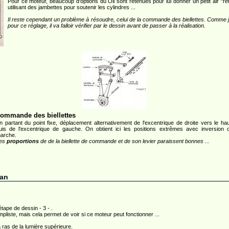
Pour ce moteur, beaucoup d'options du Oli sont retenues pour lui donner un petit air "rétr
utilisant des jambettes pour soutenir les cylindres ...
Il reste cependant un problème à résoudre, celui de la commande des biellettes. Comme j
pour ce réglage, il va falloir vérifier par le dessin avant de passer à la réalisation.
ommande des biellettes
n partant du point fixe, déplacement alternativement de l'excentrique de droite vers le hau
uis de l'excentrique de gauche. On obtient ici les positions extrêmes avec inversion 
arche.
es
proportions
de de la biellette de commande et de son levier paraissent bonnes ...
lan
tape de dessin - 3 - .
mpliste, mais cela permet de voir si ce moteur peut fonctionner ...
 ras de la lumière supérieure.