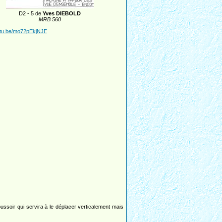
D2 - 5 de
Yves DIEBOLD
MRB 560
utu.be/mo72pEkjNJE
poussoir qui servira à le déplacer verticalement mais