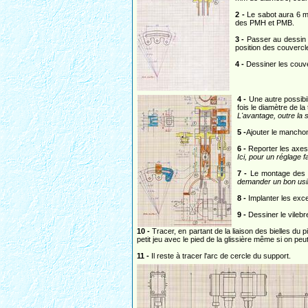
2 -
Le sabot aura 6 mm
des PMH et PMB.
3 -
Passer au dessin de
position des couvercl
4 -
Dessiner les couve
4 -
Une autre possibili
fois le diamètre de la 
L'avantage, outre la 
5 -
Ajouter le manchon 
6 -
Reporter les axes 
Ici, pour un réglage f
7 -
Le montage des bie
demander un bon usin
8 -
Implanter les exce
9 -
Dessiner le vilebr
10 -
Tracer, en partant de la liaison des bielles du 
petit jeu avec le pied de la glissière même si on peut
11 -
Il reste à tracer l'arc de cercle du support.