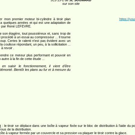
JLS 13-2 de
JL SOUMARD
sur son site
r mon premier moteur bi-cylindre à tiroir plan
https://yo
 y a quelques années et qui est une adaptation de
né par René LEFEVRE.
 de son étagère, tout poussiéreux et, sans trop de
ai procédé à un essai au compresseur ... Il tourne
oup. Certes le ralenti n'est pas évident avec un
la coulisse répondant, un peu, à la sollicitation ...
à revoir .
rendre ce moteur plus performant et pouvoir en
 autre à la fin de cette étude ...
en saisir le fonctionnement, il vient d'être
démonté. Bientôt les plans au fur et à mesure du
t
: le tiroir se déplace dans une boîte à vapeur fixée sur le bloc de distribution à l'aide du 
rous de la distribution.
îte à vapeur fermée par un couvercle et sa pression va plaquer le tiroir contre la glace.