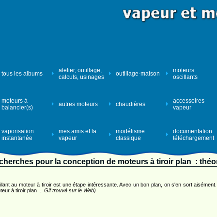
atelier, outillage,
moteurs
tous les albums
outillage-maison
calculs, usinages
oscillants
moteurs à
accessoires
autres moteurs
chaudières
balancier(s)
vapeur
vaporisation
mes amis et la
modélisme
documentation
instantanée
vapeur
classique
téléchargement
cherches pour la conception de moteurs à tiroir plan : théo
lant au moteur à tiroir est une étape intéressante. Avec un bon plan, on s'en sort aisémen
eur à tiroir plan ...
Gif trouvé sur le Web)