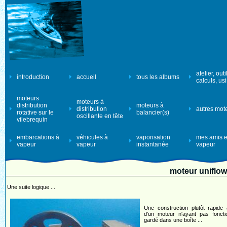
atelier, outi
introduction
accueil
tous les albums
calculs, us
moteurs
moteurs à
distribution
moteurs à
distribution
autres mot
rotative sur le
balancier(s)
oscillante en tête
vilebrequin
embarcations à
véhicules à
vaporisation
mes amis e
vapeur
vapeur
instantanée
vapeur
moteur uniflow 
Une suite logique ...
Une construction plutôt rapide 
d'un moteur n'ayant pas foncti
gardé dans une boîte ...