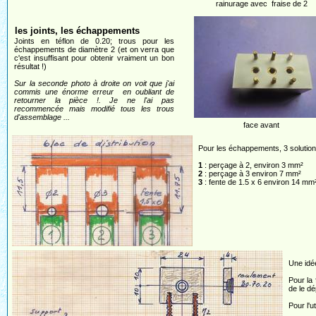
rainurage avec fraise de 2
les joints, les échappements
Joints en téflon de 0.20; trous pour les
échappements de diamètre 2 (et on verra que
c'est insuffisant pour obtenir vraiment un bon
résultat !)
Sur la seconde photo à droite on voit que j'ai
commis une énorme erreur en oubliant de
retourner la pièce !. Je ne l'ai pas
recommencée mais modifié tous les trous
d'assemblage ...
face avant
Pour les échappements, 3 solutions 
1
: perçage à 2, environ 3 mm²
2
: perçage à 3 environ 7 mm²
3
: fente de 1.5 x 6 environ 14 mm
Une idé
Pour la 
de le dé
Pour l'u