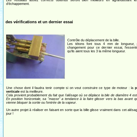
Les résultats assez corrects obtenus seront bien meilleurs en agrandissant le
d'échappement.
des vérifications et un dernier essai
Contrôle du déplacement de la bille.
Les tétons font tous 4 mm de longueur,
changement pour ce dernier essai, l'essenti
qu'ils aient tous les 3 la même longueur.
Une chose dont il faudra tenir compte si on veut construire ce type de moteur : la
p
verticale
est la meilleure.
Cela provient probablement du fait que l'alésage où se déplace la bile de diamètre 4 est
En position horizontale, sa "masse" a tendance à la faire glisser vers la bas avant qu
vienne bloquer la sortie ou l'entrée de la vapeur.
Un autre projet à réaliser en faisant en sorte que la bille glisse vraiment dans cet alésag
jour !