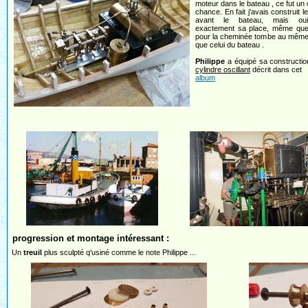
moteur dans le bateau , ce fut un
chance. En fait j'avais construit l
avant le bateau, mais oui
exactement sa place, même que 
pour la cheminée tombe au même 
que celui du bateau .
Philippe
a équipé sa constructi
cylindre oscillant
décrit dans cet
album
progression et montage intéressant :
Un
treuil
plus sculpté q'usiné comme le note Philippe ...