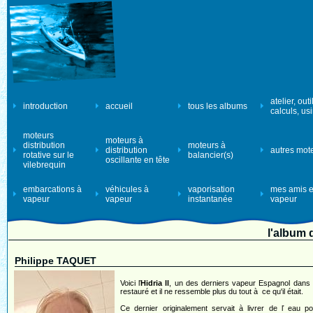
atelier, outi
introduction
accueil
tous les albums
calculs, us
moteurs
moteurs à
distribution
moteurs à
distribution
autres mot
rotative sur le
balancier(s)
oscillante en tête
vilebrequin
embarcations à
véhicules à
vaporisation
mes amis e
vapeur
vapeur
instantanée
vapeur
l'album
Philippe TAQUET
Voici ľ
Hidria ll
, un des derniers vapeur Espagnol dans sa
restauré et il ne ressemble plus du tout à ce qu'il était.
Ce dernier originalement servait à livrer de ľ eau p