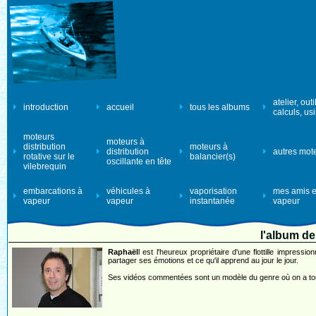
atelier, outi
introduction
accueil
tous les albums
calculs, us
moteurs
moteurs à
distribution
moteurs à
distribution
autres mot
rotative sur le
balancier(s)
oscillante en tête
vilebrequin
embarcations à
véhicules à
vaporisation
mes amis e
vapeur
vapeur
instantanée
vapeur
l'album 
Raphaël
l est l'heureux propriétaire d'une flottille impres
partager ses émotions et ce qu'il apprend au jour le jour.
Ses vidéos commentées sont un modèle du genre où on a to