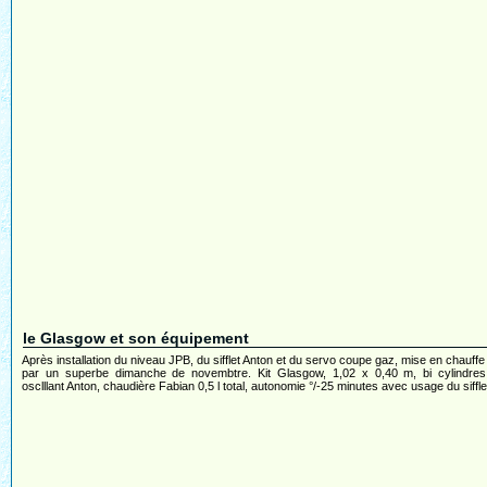
le Glasgow et son équipement
Après installation du niveau JPB, du sifflet Anton et du servo coupe gaz, mise en chauffe
par un superbe dimanche de novembtre. Kit Glasgow, 1,02 x 0,40 m, bi cylindres 
osclllant Anton, chaudière Fabian 0,5 l total, autonomie °/-25 minutes avec usage du sifflet