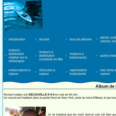
atelier, outi
introduction
accueil
tous les albums
calculs, us
moteurs
moteurs à
distribution
moteurs à
distribution
autres mot
rotative sur le
balancier(s)
oscillante en tête
vilebrequin
embarcations à
véhicules à
vaporisation
mes amis e
vapeur
vapeur
instantanée
vapeur
Album de
Richard réalise une
DECAUVILLE 0-4-0
en voie de 64 mm.
Un nouvel ami habitant dans la partie Nord de New-York, juste au nord d'Albany et qui no
Je ne traduirai que les mots dont je suis sûr bien qu