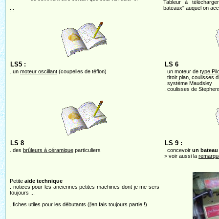
Tableur à télécharge
bateaux" auquel on accè
:::
LS5 :
LS 6
. un
moteur oscillant
(coupelles de téflon)
. un moteur de
type Pil
. tiroir plan, coulisses 
. système Maudsley
. coulisses de Stephe
LS 8
LS 9 :
. des
brûleurs à céramique
particuliers
. concevoir
un bateau
> voir aussi la
remarq
Petite
aide technique
. notices pour les anciennes petites machines dont je me sers
toujours ...
. fiches utiles pour les débutants (j'en fais toujours partie !)