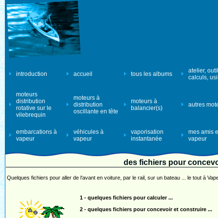
atelier, outi
introduction
accueil
tous les albums
calculs, us
moteurs
moteurs à
distribution
moteurs à
distribution
autres mot
rotative sur le
balancier(s)
oscillante en tête
vilebrequin
embarcations à
véhicules à
vaporisation
mes amis e
vapeur
vapeur
instantanée
vapeur
des fichiers pour concevoi
Quelques fichiers pour aller de l'avant en voiture, par le rail, sur un bateau ... le tout à Vap
1 - quelques fichiers pour calculer ...
2 - quelques fichiers pour concevoir et construire ...