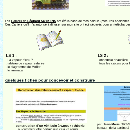
Les
Cahiers de
Léonard SUYKENS
ont été la base de mes calculs (mesures anciennes ce
Ces Cahiers qu'il m'a autorisé à diffuser sur mon site ont été séparés pour un téléchargem
LS 1 :
LS 2 :
. La vapeur d'eau ?
. ensemble chaudière - 
. tableau de vapeur saturée
. tous les calculs pour
. le diagramme de Mollier
. le laminage
quelques fiches pour concevoir et construire
par
Jean-Marie TRIVI
construction d'un véhicule à vapeur : théorie
bateau : de la carène à 
ou comment être certain que cela va rouler ...