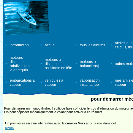
atelier, outi
introduction
accueil
tous les albums
calculs, us
moteurs
moteurs à
distribution
moteurs à
distribution
autres mot
rotative sur le
balancier(s)
oscillante en tête
vilebrequin
embarcations à
véhicules à
vaporisation
mes amis e
vapeur
vapeur
instantanée
vapeur
pour démarrer mé
Pour démarrer un monocylindre, il suffit de faire coïncider le trou d'admission du moteur a
On peut déplacer mécaniquement le volant pour arriver à ce résultat.
Un premier essai avait été réalisé avec le
camion Meccano
, à voir dans cet
album