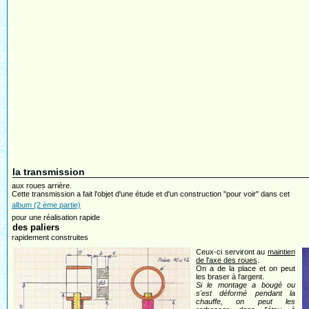
la transmission
aux roues arrière.
Cette transmission a fait l'objet d'une étude et d'un construction "pour voir" dans cet
album (2 ème partie)
pour une réalisation rapide
des paliers
rapidement construites
Ceux-ci serviront au
maintien
de l'axe des roues
.
On a de la place et on peut
les braser à l'argent.
Si le montage a bougé ou
s'est déformé pendant la
chauffe, on peut les