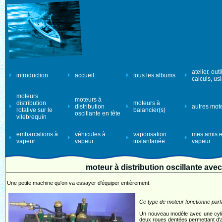
atelier, outi
introduction
accueil
tous les albums
calculs, us
moteurs
moteurs à
distribution
moteurs à
distribution
autres mot
rotative sur le
balancier(s)
oscillante en tête
vilebrequin
embarcations à
véhicules à
vaporisation
mes amis e
vapeur
vapeur
instantanée
vapeur
moteur à distribution oscillante ave
Une petite machine qu'on va essayer d'équiper entièrement.
Ce type de moteur fonctionne parfa
Un nouveau modèle avec une cylin
deux roues dentées permettant d'ac