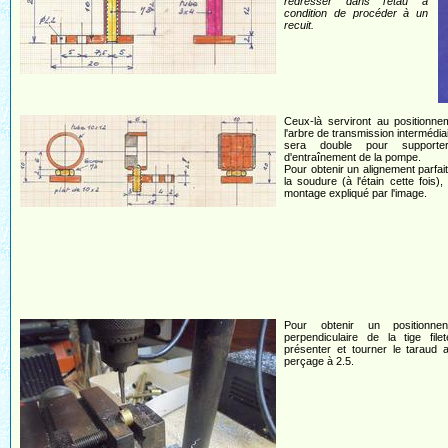
redresser dans l'étau à
condition de procéder à un
recuit.
Ceux-là serviront au positionne
l'arbre de transmission intermédiai
sera double pour supporter
d'entraînement de la pompe.
Pour obtenir un alignement parfait
la soudure (à l'étain cette fois), 
montage expliqué par l'image.
Pour obtenir un positionne
perpendiculaire de la tige file
présenter et tourner le taraud 
perçage à 2.5.