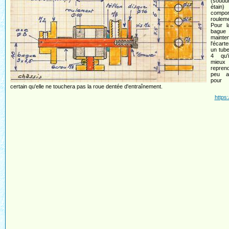
(soudu
étai
compo
roulem
Pour l
bague
mainte
l'écart
un tub
4 qu'
mieux
repre
peu a
pour
certain qu'elle ne touchera pas la roue dentée d'entraînement.
https