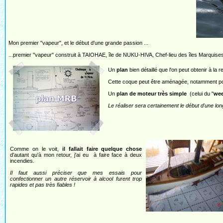
Mon premier "vapeur", et le début d'une grande passion ...
...premier "vapeur" construit à TAIOHAE, île de NUKU-HIVA, Chef-lieu des îles Marquise
Un
plan
bien détaillé que l'on peut obtenir à la
Cette coque peut être aménagée, notamment pour
Un
plan de moteur très simple
(celui du "
wee
Le réaliser sera certainement le début d'une lo
Comme on le voit,
il fallait faire quelque chose
d'autant qu'à mon retour, j'ai eu à faire face à deux
incendies.
Il faut aussi préciser que mes essais pour
confectionner un autre réservoir à alcool furent trop
rapides et pas très fiables !