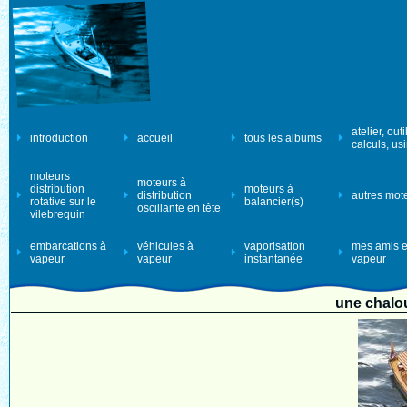
atelier, outi
introduction
accueil
tous les albums
calculs, us
moteurs
moteurs à
distribution
moteurs à
distribution
autres mot
rotative sur le
balancier(s)
oscillante en tête
vilebrequin
embarcations à
véhicules à
vaporisation
mes amis e
vapeur
vapeur
instantanée
vapeur
une chalo