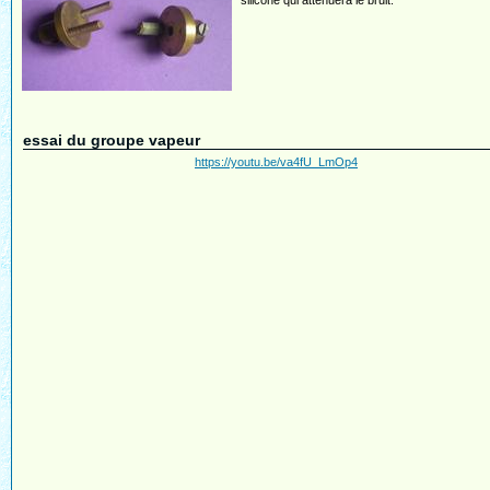
silicone qui atténuera le bruit.
essai du groupe vapeur
https://youtu.be/va4fU_LmOp4