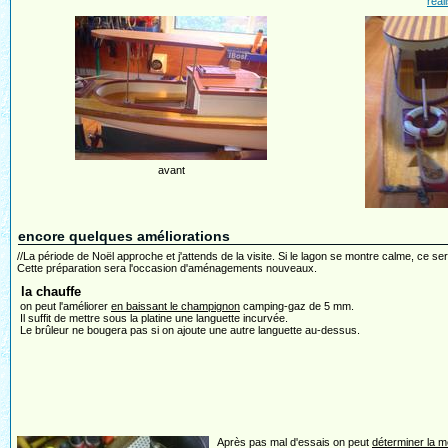
réal
avant
encore quelques améliorations
//La période de Noël approche et j'attends de la visite. Si le lagon se montre calme, ce sera l
Cette préparation sera l'occasion d'aménagements nouveaux.
la chauffe
on peut l'améliorer
en baissant le champignon
camping-gaz de 5 mm.
Il suffit de mettre sous la platine une languette incurvée.
Le brûleur ne bougera pas si on ajoute une autre languette au-dessus.
Après pas mal d'essais on peut
déterminer la m