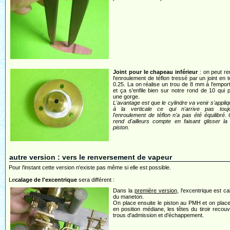
Joint pour le chapeau inférieur
: on peut r
l'enroulement de téflon tressé par un joint en t
0.25. La on réalise un trou de 8 mm à l'empor
et ça s'enfile bien sur notre rond de 10 qui
une gorge.
L'avantage est que le cylindre va venir s'appliq
à la verticale ce qui n'arrive pas touj
l'enroulement de téflon n'a pas été équilibré.
rend d'ailleurs compte en faisant glisser la
piston.
autre version : vers le renversement de vapeur
Pour l'instant cette version n'existe pas même si elle est possible.
Le
calage de l'excentrique
sera différent :
Dans la
première version
, l'excentrique est ca
du maneton.
On place ensuite le piston au PMH et on place l
en position médiane, les têtes du tiroir recouv
trous d'admission et d'échappement.