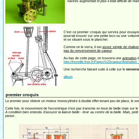
navires augmentait et plus il était difficile de ma
C'est ce premier croquis qui servira pour essayer
pourrait trouver sur une petite loco ou une voituret
et se situant sous le plancher.
Comme on le verra, il est
assez simple de réalise
pas du renversement de vapeur
.
Au bas de cette page, on trouvera une
animation
d
http://freveille.free.fr/Pages%20vapeur/Animatio
Une recherche faisant suite à celle sur le
renvers
album
premier croquis
Le premier pour obtenir un moteur monocylindre à double effet tenant peu de place, le sec
Cette fois, le mouvement de l'excentrique n'est pas transmis en bout de bielle mais sur le cô
A condition bien entendu d'assurer la liaison bielle - tiroir au centre de la bielle. Mais, pe
piston .