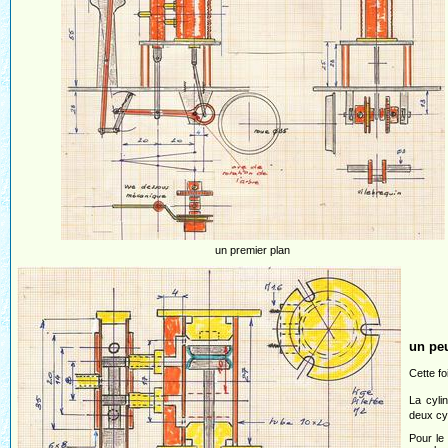
un premier plan
un peu
Cette fo
La cyli
deux cy
Pour le 