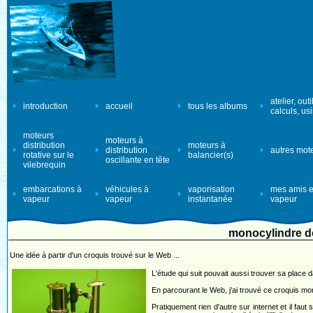
atelier, outi
introduction
accueil
tous les albums
calculs, us
moteurs
moteurs à
distribution
moteurs à
distribution
autres mot
rotative sur le
balancier(s)
oscillante en tête
vilebrequin
embarcations à
véhicules à
vaporisation
mes amis e
vapeur
vapeur
instantanée
vapeur
monocylindre do
Une idée à partir d'un croquis trouvé sur le Web ...
L'étude qui suit pouvait aussi trouver sa place 
En parcourant le Web, j'ai trouvé ce croquis mon
Pratiquement rien d'autre sur internet et il fau