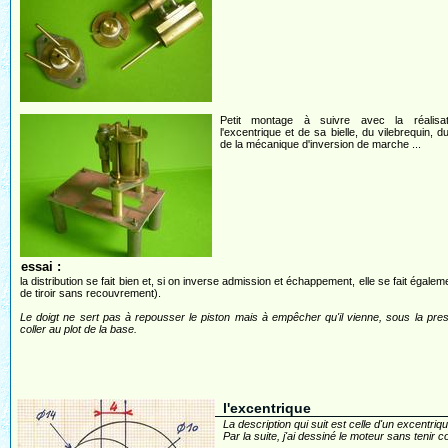
Petit montage à suivre avec la réalisa
l'excentrique et de sa bielle, du vilebrequin, du
de la mécanique d'inversion de marche ...
essai :
la distribution se fait bien et, si on inverse admission et échappement, elle se fait égalem
de tiroir sans recouvrement).
Le doigt ne sert pas à repousser le piston mais à empêcher qu'il vienne, sous la pre
coller au plot de la base.
l'excentrique
La description qui suit est celle d'un excentriq
Par la suite, j'ai dessiné le moteur sans tenir