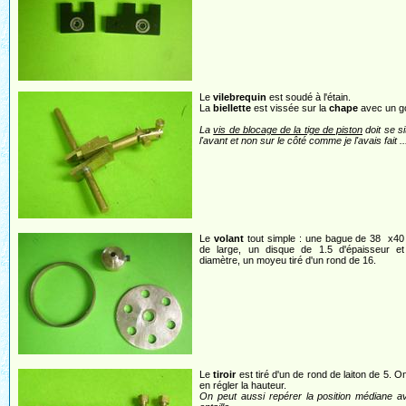
Le
vilebrequin
est soudé à l'étain.
La
biellette
est vissée sur la
chape
avec un g
La
vis de blocage de la tige de piston
doit se si
l'avant et non sur le côté comme je l'avais fait ..
Le
volant
tout simple : une bague de 38 x40
de large, un disque de 1.5 d'épaisseur e
diamètre, un moyeu tiré d'un rond de 16.
Le
tiroir
est tiré d'un de rond de laiton de 5. O
en régler la hauteur.
On peut aussi repérer la position médiane a