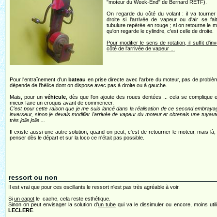
"moteur du Week-End" de Bernard RETF).
On regarde du côté du volant : il va tourner
droite si l'arrivée de vapeur ou d'air se fai
tubulure repérée en rouge ; si on retourne le m
qu'on regarde le cylindre, c'est celle de droite.
Pour modifier le sens de rotation, il suffit d'in
côté de l'arrivée de vapeur ...
Pour l'entraînement d'un
bateau
en prise directe avec l'arbre du moteur, pas de problèm
dépende de l'hélice dont on dispose avec pas à droite ou à gauche.
Mais, pour un
véhicule
, dès que l'on ajoute des roues dentées ... cela se complique et
mieux faire un croquis avant de commencer.
C'est pour cette raison que je me suis lancé dans la réalisation de ce second embray
inverseur, sinon je devais modifier l'arrivée de vapeur du moteur et obtenais une tuyaut
très jolie jolie ...
Il existe aussi une autre solution, quand on peut, c'est de retourner le moteur, mais là, i
penser dès le départ et sur la loco ce n'était pas possible.
ressort ou non
Il est vrai que pour ces oscillants le ressort n'est pas très agréable à voir.
Si
un capot
le cache, cela reste esthétique.
Sinon on peut envisager la solution d'
un tube
qui va le dissimuler ou encore, moins util
LECLERE
.