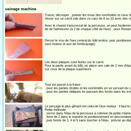
usinage machine
Tracer, découper , pointer les trous des extrémités et ceux de
Visser sur un carré (alu dans ce cas) de 8 ou 10 avec des v
Avec le chariot transversal de la perceuse, on peut facilement
de de l'admission (à 2 de chaque côté de l'axe) : pour l'insta
Percer le trou de l'axe central du bâti arrière, puis position
(axe moteur et axe de l'embrayage)
Les deux plaques sont fixées sur le carré.
Pour la partie avant du bâti, on place une cale de 2 mm d'ép
sur ceux de la plaque supérieure.
Tout est passé à la fraise :
. pour les parties droites et les extrémités en se servant du c
. pour les parties obliques en passant des forets dans les trous
Le perçage le plus gênant est celui de l'axe moteur : il faut l
Petite méthode :
. serrer dans l'étau de la perceuse à colonne (la petite n'aime
. foret de 2 dans le mandrin et positionnement en descendant
. puis forets de 3, 4 et 5 sans toucher à l'étau : prévoir au dép