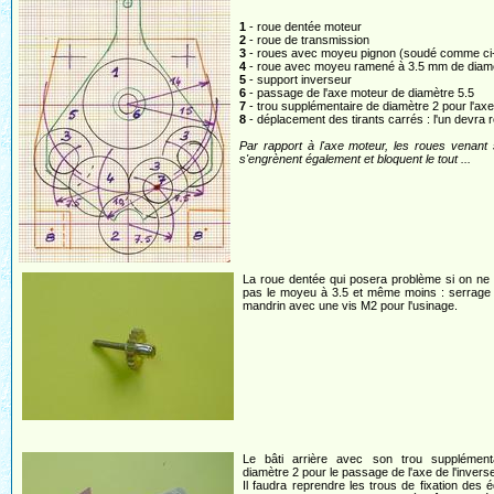
1
- roue dentée moteur
2
- roue de transmission
3
- roues avec moyeu pignon (soudé comme ci
4
- roue avec moyeu ramené à 3.5 mm de diam
5
- support inverseur
6
- passage de l'axe moteur de diamètre 5.5
7
- trou supplémentaire de diamètre 2 pour l'axe
8
- déplacement des tirants carrés : l'un devra 
Par rapport à l'axe moteur, les roues venant
s'engrènent également et bloquent le tout ...
La roue dentée qui posera problème si on ne
pas le moyeu à 3.5 et même moins : serrage 
mandrin avec une vis M2 pour l'usinage.
Le bâti arrière avec son trou supplément
diamètre 2 pour le passage de l'axe de l'inverse
Il faudra reprendre les trous de fixation des 