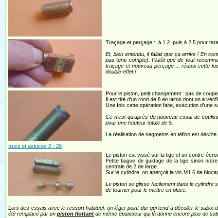
Traçage et perçage : à 1.2 puis à 2.5 pour tara
Et, bien entendu, il fallait que ça arrive ! En c
pas tenu compte). Plutôt que de tout recommen
traçage et nouveau perçage ... réussi cette fo
double-effet !
Pour le piston, petit changement : pas de coupel
Il est tiré d'un rond de 8 en laiton dont on a vér
Une fois cette opération faite, exécution d'une 
Ce n'est qu'après de nouveau essai de coulis
pour une hauteur totale de 5.
La
réalisation de segments en téflon
est décrite
trucs et astuces 2 - 26
Le piston est vissé sur la tige et un contre-écro
Petite bague de guidage de la tige sinon notr
centrale de 2 de large.
Sur le cylindre, on aperçoit la vis M1.6 de bloc
Le piston se glisse facilement dans le cylindre 
de tourner pour le mettre en place.
Lors des essais avec le ressort habituel, un léger point dur qui tend à décoller le sabot d
été remplacé par un
piston flottant
de même épaisseur qui là donne encore plus de sati