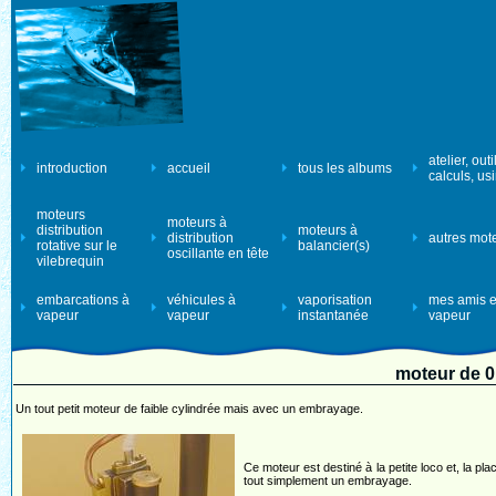
atelier, outi
introduction
accueil
tous les albums
calculs, us
moteurs
moteurs à
distribution
moteurs à
distribution
autres mot
rotative sur le
balancier(s)
oscillante en tête
vilebrequin
embarcations à
véhicules à
vaporisation
mes amis e
vapeur
vapeur
instantanée
vapeur
moteur de 0
Un tout petit moteur de faible cylindrée mais avec un embrayage.
Ce moteur est destiné à la petite loco et, la pla
tout simplement un embrayage.