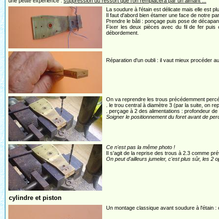
une petite expérience :
suppression du ressort que l'on remplacera par un aimant ...
La soudure à l'étain est délicate mais elle est plu
Il faut d'abord bien étamer une face de notre par
Prendre le bâti : ponçage puis pose de décapan
Fixer les deux pièces avec du fil de fer puis
débordement.
Réparation d'un oubli : il vaut mieux procéder
On va reprendre les trous précédemment percés
. le trou central à diamètre 3 (par la suite, on 
. perçage à 2 des alimentations : profondeur de 
Soigner le positionnement du foret avant de per
Ce n'est pas la même photo !
Il s'agit de la reprise des trous à 2.3 comme p
On peut d'ailleurs jumeler, c'est plus sûr, les 2 
cylindre et piston
Un montage classique avant soudure à l'étain : o