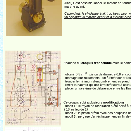
Ainsi, il est possible lancer le moteur en tour
marche avant.
Cependant, le challenge était trop beau pour ne 
vu adjoindre la marche avant et la marche arri
Ebauche du
croquis d'ensemble
avec le cahie
3
. obtenir 0.5 cm
: piston de diamètre 0.8 et co
. montage sur roulements : un à l'intérieur et l'au
. trouver le minimum d'encombrement au planche
. limiter la hauteur qui doit être inférieure à cel
. placer un système de débrayage entre les flan
Ce croquis subira plusieurs
modifications
:
. modif
1
: le rayon de l'oscillation a été porté 
à 18 au lieu de 17
. modif
2
: le piston prévu avec des coupelles de 
. modif
3
: perçage d'un échappement en fin de