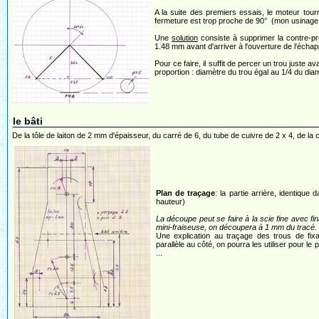
A la suite des premiers essais, le moteur tourn
fermeture est trop proche de 90° (mon usinage a pe
Une
solution
consiste à supprimer la contre-pre
1.48 mm avant d'arriver à l'ouverture de l'écha
Pour ce faire, il suffit de percer un trou juste a
proportion : diamètre du trou égal au 1/4 du diam
le bâti
De la tôle de laiton de 2 mm d'épaisseur, du carré de 6, du tube de cuivre de 2 x 4, de la 
Plan de traçage
: la partie arrière, identiqu
hauteur)
La découpe peut se faire à la scie fine avec fini
mini-fraiseuse, on découpera à 1 mm du tracé.
Une explication au traçage des trous de fixa
parallèle au côté, on pourra les utiliser pour le p
...