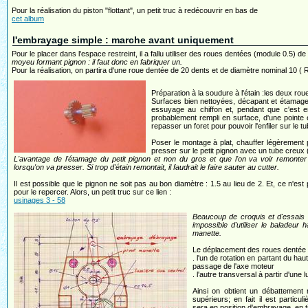
Pour la réalisation du piston "flottant", un petit truc à redécouvrir en bas de
cet album
l'embrayage simple : marche avant uniquement
Pour le placer dans l'espace restreint, il a fallu utiliser des roues dentées (module 0.5)
moyeu formant pignon : il faut donc en fabriquer un.
Pour la réalisation, on partira d'une roue dentée de 20 dents et de diamètre nominal 10 
Préparation à la soudure à l'étain :les deux rou
Surfaces bien nettoyées, décapant et étamage d
essuyage au chiffon et, pendant que c'est e
probablement rempli en surface, d'une pointe 
repasser un foret pour pouvoir l'enfiler sur le tu
Poser le montage à plat, chauffer légèrement po
presser sur le petit pignon avec un tube creux
L'avantage de l'étamage du petit pignon et non du gros et que l'on va voir remonter 
lorsqu'on va presser. Si trop d'étain remontait, il faudrait le faire sauter au cutter.
Il est possible que le pignon ne soit pas au bon diamètre : 1.5 au lieu de 2. Et, ce n'es
pour le repercer. Alors, un petit truc sur ce lien :
usinages 3 - 58
Beaucoup de croquis et d'essais av
impossible d'utiliser le baladeur 
manette.
Le déplacement des roues dentée 
. l'un de rotation en partant du haut
passage de l'axe moteur
. l'autre transversal à partir d'une 
Ainsi on obtient un débattement 
supérieurs; en fait il est particu
sera en position d'embrayage, en t