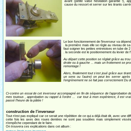
avant (petite valse hésitation garantie !), a
cause du ressort et serrer sur les tirants carré
Le bon fonctionnement de l'inverseur va dépend
. la première mais elle se règle au niveau de sa
faut soigner les petites entretoises en tube de 2
. la seconde est le positionnement du levier de l'i
Au départ cette position se réglait grâce au tro
droite ou à gauche ... mais un frottement se pro
remontage !
Alors, finalement tout s'est joué grâce aux tiran
un sens ou l'autre) on peut les serrer après 
l'engrènement ne se fait pas correctement Du do
Ci-contre un essai de cet inverseur accompagné en fin de séquence de l'approbation de
mes toutous , approbation ou rappel à l'ordre ... car tout à mon expérience, il est vrai 
passé l'heure de la pâtée !
construction de l'inverseur
Tout n'est pas expliqué car ce serait une répétition de ce qui a déjà était dit, avec une di
cette fois les axes des roues dentées ne sont pas soudées mais simplement vissés 
n'empêche cependant de le faire.
On trouvera ces explications dans cet album :