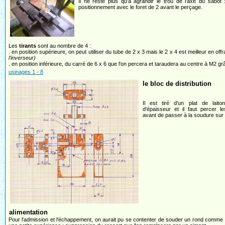
Il ne reste plus qu'à agrandir le trou de l'axe du sabo
positionnement avec le foret de 2 avant le perçage.
Les
tirants
sont au nombre de 4 :
. en position supérieure, on peut utiliser du tube de 2 x 3 mais le 2 x 4 est meilleur en offr
l'inverseur)
. en position inférieure, du carré de 6 x 6 que l'on percera et taraudera au centre à M2 
usinages 1 - 8
le bloc de distribution
Il est tiré d'un plat de lait
d'épaisseur et il faut percer l
avant de passer à la soudure sur l
alimentation
Pour l'admission et l'échappement, on aurait pu se contenter de souder un rond comme sur