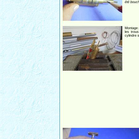
été bouch
Montage p
les trou
cylindre 