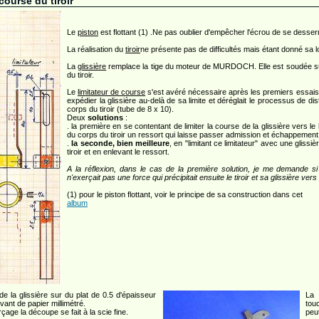
 course du tiroir
Le
piston
est flottant (1) .Ne pas oublier d'empêcher l'écrou de se desser
La réalisation du
tiroir
ne présente pas de difficultés mais étant donné sa lo
La
glissière
remplace la tige du moteur de MURDOCH. Elle est soudée sur 
du tiroir.
Le
limitateur de course
s'est avéré nécessaire après les premiers essais :
expédier la glissière au-delà de sa limite et déréglait le processus de dis
corps du tiroir (tube de 8 x 10).
Deux
solutions
:
. la première en se contentant de limiter la course de la glissière vers le
du corps du tiroir un ressort qui laisse passer admission et échappement
.
la seconde, bien meilleure
, en "limitant ce limitateur" avec une gliss
tiroir et en enlevant le ressort.
A la réflexion, dans le cas de la première solution, je me demande si
n'exerçait pas une force qui précipitait ensuite le tiroir et sa glissière vers 
(1) pour le piston flottant, voir le principe de sa construction dans cet
album
e la glissière sur du plat de 0.5 d'épaisseur
La 
vant de papier millimétré.
tou
çage la découpe se fait à la scie fine.
peut