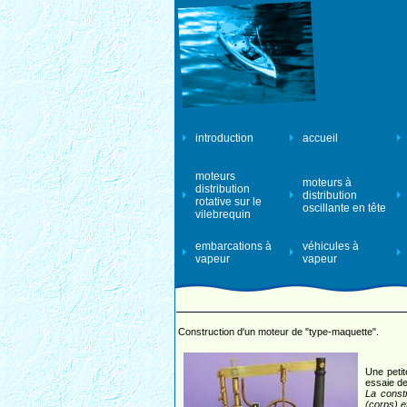
introduction
accueil
moteurs
moteurs à
distribution
distribution
rotative sur le
oscillante en tête
vilebrequin
embarcations à
véhicules à
vapeur
vapeur
Construction d'un moteur de "type-maquette".
Une petit
essaie d
La constr
(corps) e