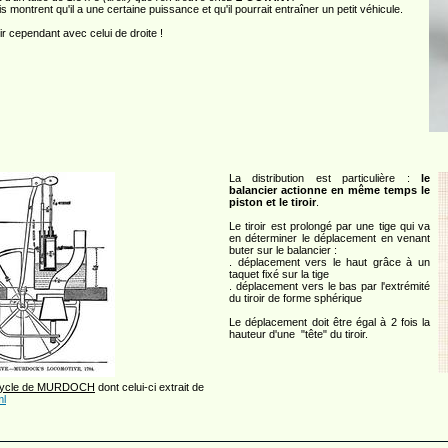
s montrent qu'il a une certaine puissance et qu'il pourrait entraîner un petit véhicule.
ir cependant avec celui de droite !
La distribution est particulière :
le
balancier actionne en même temps le
piston et le tiroir
.
Le tiroir est prolongé par une tige qui va
en déterminer le déplacement en venant
buter sur le balancier :
. déplacement vers le haut grâce à un
taquet fixé sur la tige
. déplacement vers le bas par l'extrémité
du tiroir de forme sphérique
Le déplacement doit être égal à 2 fois la
hauteur d'une "tête" du tiroir.
icycle de MURDOCH
dont celui-ci extrait de
ml