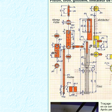
Piston, tiroir, glissière, limitateur de
Traçage d
en se ser
Après per