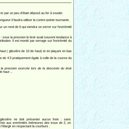
rer par un peu d'étain déposé au fer à souder.
ngueur il faudra utiliser la contre-pointe tournante.
un rond de 6 qui viendra se serrer sur l'extrémité
 sous la pression le tiroir avait souvent tendance à
tribution. Il est monté par serrage sur l'extrémité du
 haut ( glissière de 10 de haut) et en plaçant en bas
.
ière de 4.5 pratiquement égale à celle de la course du
 la pression exercée lors de la descente du tiroir
le haut ...
glissière ne doit présenter aucun frein : sans
cher aux extrémités intérieures des trous de 2, on
 l'élargir en respectant la courbure .