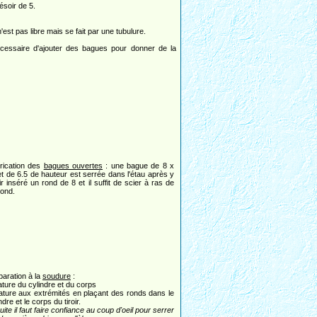
ésoir de 5.
t pas libre mais se fait par une tubulure.
nécessaire d'ajouter des bagues pour donner de la
rication des
bagues ouvertes
: une bague de 8 x
et de 6.5 de hauteur est serrée dans l'étau après y
r inséré un rond de 8 et il suffit de scier à ras de
rond.
paration à la
soudure
:
gature du cylindre et du corps
igature aux extrémités en plaçant des ronds dans le
ndre et le corps du tiroir.
ite il faut faire confiance au coup d'oeil pour serrer