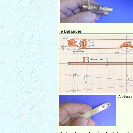
le balancier
A réussir 