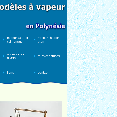
moteurs à tiroir
moteurs à tiroir
cylindrique
plan
accessoires
trucs et astuces
divers
liens
contact