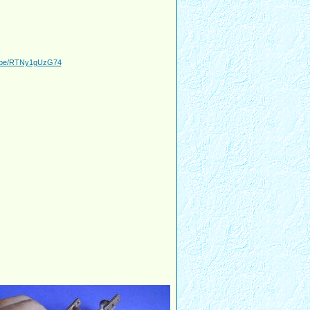
tu.be/RTNy1gUzG74