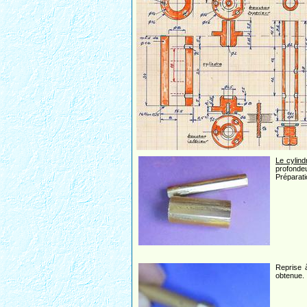
Le cylind
profonde
Préparati
Reprise 
obtenue.