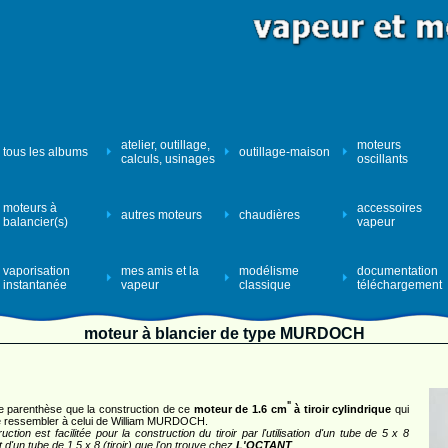
atelier, outillage,
moteurs
tous les albums
outillage-maison
calculs, usinages
oscillants
moteurs à
accessoires
autres moteurs
chaudières
balancier(s)
vapeur
vaporisation
mes amis et la
modélisme
documentation
instantanée
vapeur
classique
téléchargement
moteur à blancier de type MURDOCH
"
e parenthèse que la construction de ce
moteur de 1.6 cm
à tiroir cylindrique
qui
e ressembler à celui de William MURDOCH.
uction est facilitée pour la construction du tiroir par l'utilisation d'un tube de 5 x 8
t d'un tube de 1.5 x 8 (tiroir) que l'on trouve chez
L'OCTANT
.