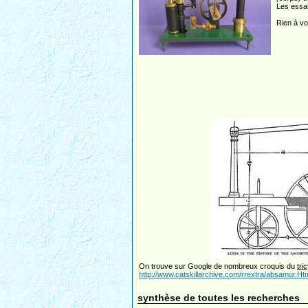
Les essai
Rien à vo
On trouve sur Google de nombreux croquis du
tr
http://www.catskillarchive.com/rrextra/absamur.Ht
synthèse de toutes les recherches