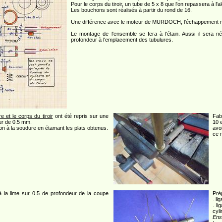
Pour le corps du tiroir, un tube de 5 x 8 que l'on repassera à l'al
Les bouchons sont réalisés à partir du rond de 16.
Une différence avec le moteur de MURDOCH, l'échappement n'es
Le montage de l'ensemble se fera à l'étain. Aussi il sera 
profondeur à l'emplacement des tubulures.
re et le corps du tiroir
ont été repris sur une
Fab
ur de 0.5 mm.
10 
on à la soudure en étamant les plats obtenus.
avoi
ce 
à la lime sur 0.5 de profondeur de la coupe
Pré
. li
. l
cyli
Ensu