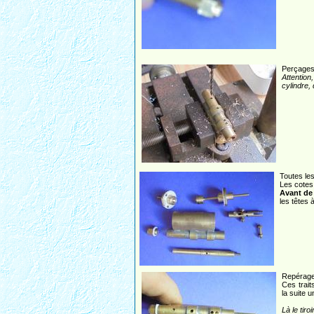
Perçages
Attention
cylindre,
Toutes les
Les cotes 
Avant de
les têtes 
Repérage 
Ces trait
la suite u
Là le tiro