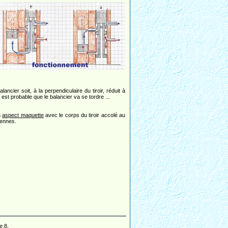
ncier soit, à la perpendiculaire du tiroir, réduit à
 est probable que le balancier va se tordre ...
n
aspect maquette
avec le corps du tiroir accolé au
iennes.
e 8.