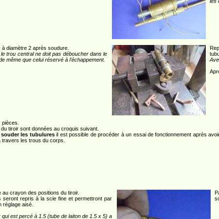
les 
 à diamètre 2 après soudure.
Rep
, le trou central ne doit pas déboucher dans le
tub
 de même que celui réservé à l'échappement.
Ave
Apr
 pièces.
du tiroir sont données au croquis suivant.
 souder les tubulures
il est possible de procéder à un essai de fonctionnement après avoir v
à travers les trous du corps.
au crayon des positions du tiroir.
P
s seront repris à la scie fine et permettront par
s
n réglage aisé.
ir qui est percé à 1.5 (tube de laiton de 1.5 x 5) a