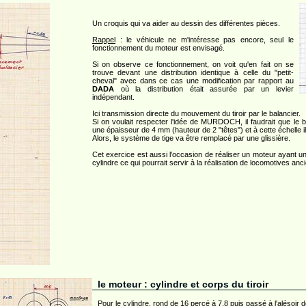
Un croquis qui va aider au dessin des différentes pièces.
Rappel
: le véhicule ne m'intéresse pas encore, seul le
fonctionnement du moteur est envisagé.
Si on observe ce fonctionnement, on voit qu'en fait on se
trouve devant une distribution identique à celle du "petit-
cheval" avec dans ce cas une modification par rapport au
DADA
où la distribution était assurée par un levier
indépendant.
Ici transmission directe du mouvement du tiroir par le balancier.
Si on voulait respecter l'idée de MURDOCH, il faudrait que le bala
une épaisseur de 4 mm (hauteur de 2 "têtes") et à cette échelle il
Alors, le système de tige va être remplacé par une glissière.
Cet exercice est aussi l'occasion de réaliser un moteur ayant u
cylindre ce qui pourrait servir à la réalisation de locomotives anc
le moteur : cylindre et corps du tiroir
Pour le cylindre, rond de 16 percé à 7.8 puis passé à l'alésoir d