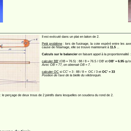
Il est exécuté dans un plat en laiton de 2.
Petit problème
: lors de l'usinage, la cote espéré entre les axe
cause de l'étamage, elle se trouve maintenant à
11.5
...
Calculs sur le balancier
en faisant appel à la proportionnalité :
calculer BB'
(OB = 76.5) : 88 / 8 = 76.5 / OB' et
OB' = 6.95
qu'o
Avec OB = 77, on obtenait OB = 7.
calculer OC
si CC' = 3 : 88 / 8 = OC / 3 et
OC' = 33
Position de l'axe de la bielle du vilebrequin.
: le perçage de deux trous de 2 jointifs dans lesquelles on soudera du rond de 2.