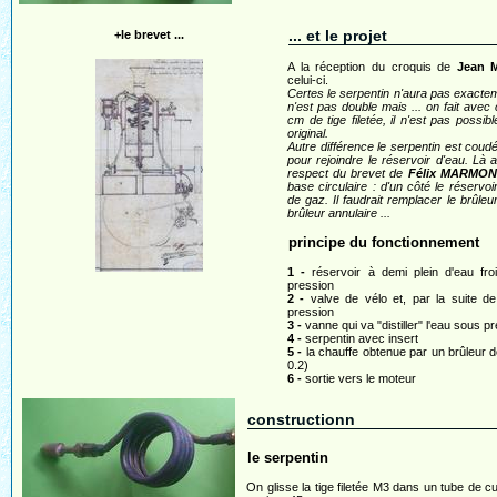
... et le projet
+le brevet ...
A la réception du croquis de
Jean 
celui-ci.
Certes le serpentin n'aura pas exacte
n'est pas double mais ... on fait avec 
cm de tige filetée, il n'est pas possib
original.
Autre différence le serpentin est coudé
pour rejoindre le réservoir d'eau. Là 
respect du brevet de
Félix MARMON
base circulaire : d'un côté le réservoir
de gaz. Il faudrait remplacer le brûl
brûleur annulaire ...
principe du fonctionnement
1 -
réservoir à demi plein d'eau fr
pression
2 -
valve de vélo et, par la suite de
pression
3 -
vanne qui va "distiller" l'eau sous p
4 -
serpentin avec insert
5 -
la chauffe obtenue par un brûleur d
0.2)
6 -
sortie vers le moteur
constructionn
le serpentin
On glisse la tige filetée M3 dans un tube de 