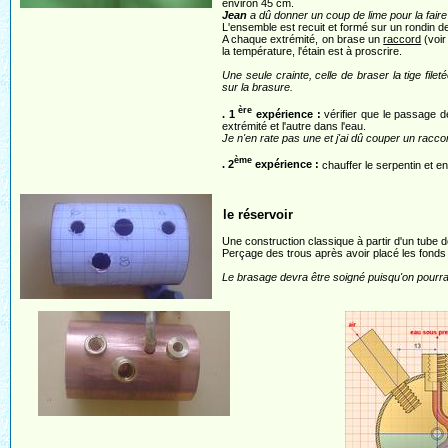
environ 45 cm.
Jean
a dû donner un coup de lime pour la faire
L'ensemble est recuit et formé sur un rondin d
A chaque extrémité, on brase un
raccord
(voir
la température, l'étain est à proscrire.
Une seule crainte, celle de braser la tige file
sur la brasure.
ère
. 1
expérience :
vérifier que le passage 
extrémité et l'autre dans l'eau.
Je n'en rate pas une et j'ai dû couper un racc
ème
. 2
expérience :
chauffer le serpentin et en
le réservoir
Une construction classique à partir d'un tube de
Perçage des trous après avoir placé les fonds 
Le brasage devra être soigné puisqu'on pourra,