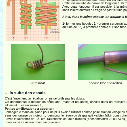
Cette fois un tube de cuivre de longueur 100cm et
Avec cette longueur, il est possible, à la m
sans insert toutefois : il s'agit de plier le tube
Ainsi, dans le même espace, on double la l
1-
former une boucle ;
2 -
premier serpentin au
du tube de 32, la première spirale sur son tube d
le résultat
second tube et insertion
... la suite des essais
C'est finalement un régal car on ne se brûle pas les doigts.
On désolidarise le moteur, on débouche (mano et bouchon), on vide dans un récipient c
allume et ... essai suivant ! ,
Petites améliorations à apporter :
. changer le mano de place pour ne plus avoir à l'utiliser comme prise d'air au vidage ou r
sans démontage du moteur ... Idem pour le réservoir de gaz qu'il va bien falloir construire 
. avec le serpentin de 100 cm, l'autonomie est de 5 minutes (consommation 22 ou 23 cl), 
. concevoir ce moteur avec un graisseur