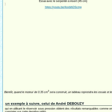
Essai avec le serpentin à insert (45 cm)
:
https://youtu.be/4oxbihDScmg
3
Bientôt, quand le moteur de 0.35 cm
sera construit, un tableau reprendra les essais et 
un exemple à suivre, celui de André DEBOUZY
qui en utilisant le réservoir sous pression obtient des résultats remarquables comme on
constater sur cette dernière vidéo.