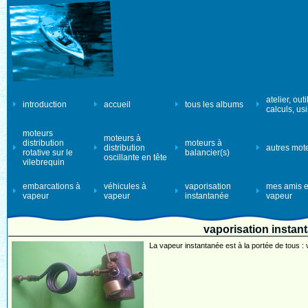
atelier, outi
introduction
accueil
tous les albums
calculs, us
moteurs
moteurs à
distribution
moteurs à
distribution
autres mot
rotative sur le
balancier(s)
oscillante en tête
vilebrequin
embarcations à
véhicules à
vaporisation
mes amis e
vapeur
vapeur
instantanée
vapeur
vaporisation instant
La vapeur instantanée est à la portée de tous : vo