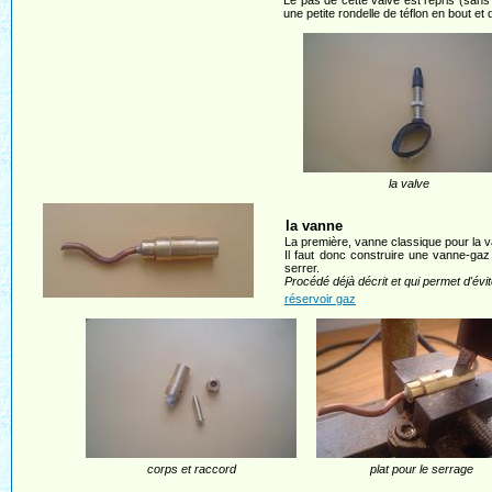
Le pas de cette valve est repris (sans
une petite rondelle de téflon en bout et d
la valve
la vanne
La première, vanne classique pour la v
Il faut donc construire une vanne-gaz 
serrer.
Procédé déjà décrit et qui permet d'évit
réservoir gaz
corps et raccord
plat pour le serrage