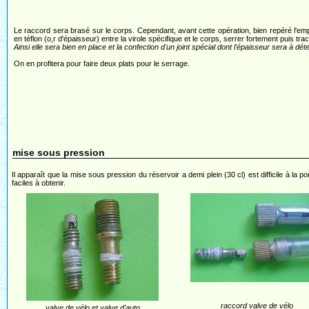
Le raccord sera brasé sur le corps. Cependant, avant cette opération, bien repéré l'emp
en téflon (o,r d'épaisseur) entre la virole spécifique et le corps, serrer fortement puis trac
Ainsi elle sera bien en place et la confection d'un joint spécial dont l'épaisseur sera à déte
On en profitera pour faire deux plats pour le serrage.
mise sous pression
Il apparaît que la mise sous pression du réservoir a demi plein (30 cl) est difficile à 
faciles à obtenir.
raccord valve de vélo
valve de vélo et valve d'auto