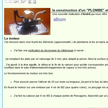
la construction d'un "PLOMBE" et
Une nouvelle réalisation d'
André
,qui nous offr
Le moteur
J'ai retrouvé dans mon fourbi les éléments (approximatifs ) de plomberie et les ai repris 
J'ai fais une
mofication du façonnage du vilebrequin
à savoir :
. j'ai remplacé les plats par un rainurage de 2 mm, plus adapté je pense. Ainsi la surface p
. J'ai ajusté à la lime aiguille, le début et la fin de la rainure pour qu'elle correspond
soufflant dans le tube d'alimentation/échappement de vapeur (c'est très précis).
Le fonctionnement du moteur est très bon.
Pour pouvoir passer l'alésoir de 10 sur toute sa longueur, j'ai percé le bas du b
En fixant le moteur sur une embase par 4 vis de M2 (aux quatre coins), ce perçage est ai
J'ai fixé la culasse par 6 vis M2 à chaque pointe de l'hexagone, étanchée par un jo