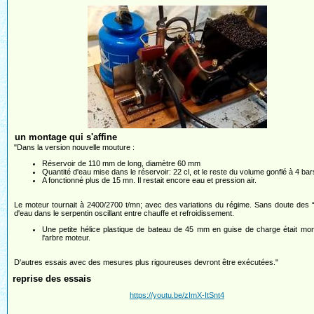
un montage qui s'affine
"Dans la version nouvelle mouture :
Réservoir de 110 mm de long, diamètre 60 mm
Quantité d'eau mise dans le réservoir: 22 cl, et le reste du volume gonflé à 4 bar
A fonctionné plus de 15 mn. Il restait encore eau et pression air.
Le moteur tournait à 2400/2700 t/mn; avec des variations du régime. Sans doute des
d'eau dans le serpentin oscillant entre chauffe et refroidissement.
Une petite hélice plastique de bateau de 45 mm en guise de charge était mo
l'arbre moteur.
D'autres essais avec des mesures plus rigoureuses devront être exécutées."
reprise des essais
https://youtu.be/zImX-ItSnt4