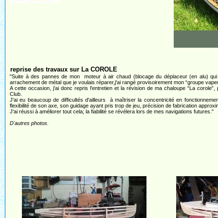
reprise des travaux sur La COROLE
"Suite à des pannes de mon moteur à air chaud (blocage du déplaceur (en alu) qui t
arrachement de métal que je voulais réparer,j'ai rangé provisoirement mon “groupe vapeur 
A cette occasion, j'ai donc repris l'entretien et la révision de ma chaloupe “La coro
Club.
J'ai eu beaucoup de difficultés d'ailleurs à maîtriser la concentricité en fonctionneme
flexibilité de son axe, son guidage ayant pris trop de jeu, précision de fabrication approxi
J'ai réussi à améliorer tout cela; la fiabilité se révélera lors de mes navigations futures."
D'autres photos.