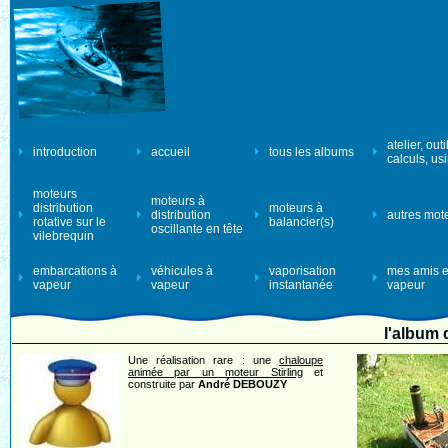
atelier, outi
introduction
accueil
tous les albums
calculs, us
moteurs
moteurs à
distribution
moteurs à
distribution
autres mot
rotative sur le
balancier(s)
oscillante en tête
vilebrequin
embarcations à
véhicules à
vaporisation
mes amis e
vapeur
vapeur
instantanée
vapeur
l'album
Une réalisation rare : une
chaloupe
animée par un moteur Stirling
et
construite par
André DEBOUZY