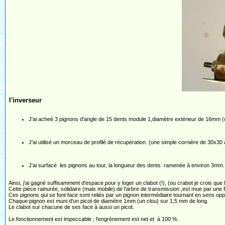
l'inverseur
J'ai acheé 3 pignons d'angle de 15 dents module 1,diamètre extérieur de 16mm (
J'ai utilisé un morceau de profilé de récupération. (une simple cornière de 30x30 à
J'ai surfacé les pignons au tour, la longueur des dents ramenée à environ 3mm..
Ainsi, j'ai gagné suffisamment d'espace pour y loger un clabot (!), (ou crabot je crois que
Cette pièce rainurée, solidaire (mais mobile) de l'arbre de transmission ,est mue par une fo
Ces pignons qui se font face sont reliés par un pignon intermédiaire tournant en sens opp
Chaque pignon est muni d'un picot de diamètre 1mm (un clou) sur 1,5 mm de long.
Le clabot sur chacune de ses face à aussi un picot.
Le fonctionnement est impeccable ; l'engrènement est net et à 100 %.