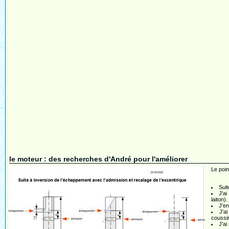
le moteur : des recherches d'André pour l'améliorer
Le poin
Suit
J'ai
laiton).
J'en
J'ai
coussin
J'ai