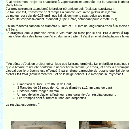
"J'ai repris mon projet de chaudière à vaporisation instantanée, sur la base de la chau
Rudy Mémin.
J'ai provisoirement abandonné le bruleur céramique qui n'était pas satisfaisant.
Je l'ai , vite fait, transformé en 3 rampes à flamme vive, avec gicleur de 0,2 mm.
Le moteur est celui de 0,35 cm3, que j'ai fait comme tu sais, selon tes plans.
Le résultat est positivement étonnant.(et peut-être, détonnant pour le moteur? !)
J'ai un réservoir tampon de diamètre 50 mm et 190 mm de long rempli d'eau à la moitie e
à 3 bars.
Je craignais que la pression diminue vite mais ce n'est pas le cas. Elle a diminué ra
mais c'était dû à des fuites que j'ai eu du mal à traiter. Il s'agit en effet d'adaptation à la va
""Au départ c'était un
bruleur céramique que j'ai transformé vite fait en brûleur classique
e
que la bavure résiduelle contribue à accrocher la flamme (je crois), et sans la céramique.
L'essai que je présente est effectué à partir d'une cartouche de butane que j'ai plo
atelier il fait froid (actuellement 9°C. et de la neige dehors. Ce n'est pas la Polynésie.!
.
Dimension du bloc 90x110x30 de Haut,
3 Rangées de 25 trous de >1mm de diamètre (1,2mm dans ce cas)
Distance entre rangée 30 mm
Un peu de laine d'acier à l'intérieur sans garantie d'un résultat optimum.
Les "rampes sont à 18mm du bas des serpentins.
Le résultat est correct. "