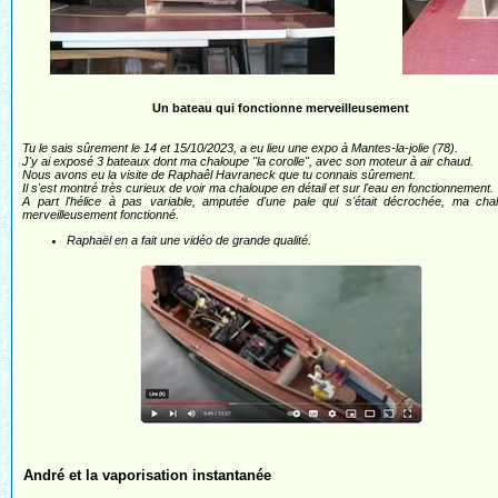
Un bateau qui fonctionne merveilleusement
Tu le sais sûrement le 14 et 15/10/2023, a eu lieu une expo à Mantes-la-jolie (78).
J'y ai exposé 3 bateaux dont ma chaloupe "la corolle", avec son moteur à air chaud.
Nous avons eu la visite de Raphaêl Havraneck que tu connais sûrement.
Il s'est montré très curieux de voir ma chaloupe en détail et sur l'eau en fonctionnement.
A part l'hélice à pas variable, amputée d'une pale qui s'était décrochée, ma cha
merveilleusement fonctionné.
Raphaël en a fait une vidéo de grande qualité.
André et la vaporisation instantanée