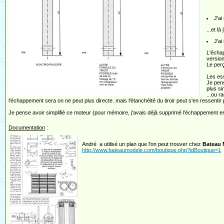
J'ai
...et là
J'ai
L'échap
version
Le perç
Les ess
Je pens
plus si
...ou r
l'échappement sera on ne peut plus directe. mais l'étanchéité du tiroir peut s'en ressenti
Je pense avoir simplifié ce moteur (pour mémoire, j'avais déjà supprimé l'échappement e
Documentation
:
André a utilisé un plan que l'on peut trouver chez
Bateau 
http://www.bateaumodele.com/boutique.php?idBoutique=1