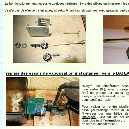
Le bon fonctionnement nécessite quelques réglages , il y a des pièces qui interférent les 
Je n'ai pas de plan, le travail avançait selon l'inspiration du moment avec quelques petits
reprise des essais de vaporisation instantanée : vers le BATE
"Malgré une température bas
mon atelier (9°), avec courage (
filmé ce groupe sur lequel l'
in
évoqué précédemment, à été m
commandé par radio.
Pour valider et rendre signific
essai j'ai prolongé l'arbre de s
l'inverseur par une
hélice d
immergée
. Cela fait un bel e
dont, plus tard, l'
animation d'un
en sera la consécration.