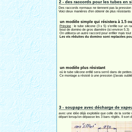
2 - des raccords pour les tubes en s
Des raccords normaux ne tiennent pas la pression 
Voici deux manières d'en obtenir de plus résistants 
un modèle simple qui résistera à 1.5 ou
Principe
: le tube silicone (3 x 5) s'enfile sur un
bout de domino de gros diamètre (ici environ 5.3)
On utilisera un autre raccord pour enfiler mais tout e
Les vis réduites du domino sont replacées pou
un modèle plus résistant
où le tube silicone enfilé sera serré dans de petites
Ce montage a résisté à une pression (j'avais oublié 
3 - soupape avec décharge de vapeur
avec une idée déjà exploitée que celle de la sortie 
départ lorsqu'on dépasse les 3 bars réglés. Il sort de