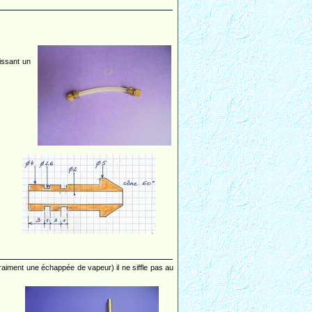
issant un
 vraiment une échappée de vapeur) il ne siffle pas au