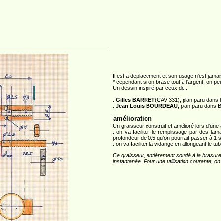
Il est à déplacement et son usage n'est jamais
* cependant si on brase tout à l'argent, on peu
Un dessin inspiré par ceux de :
.
Gilles BARRET
(CAV 331), plan paru dans l
.
Jean Louis BOURDEAU
, plan paru dans 
amélioration
Un graisseur construit et amélioré lors d'une 
. on va faciliter le remplissage par des la
profondeur de 0.5 qu'on pourrait passer à 1
. on va faciliter la vidange en allongeant le tu
Ce graisseur, entièrement soudé à la brasure
instantanée. Pour une utilisation courante, on 