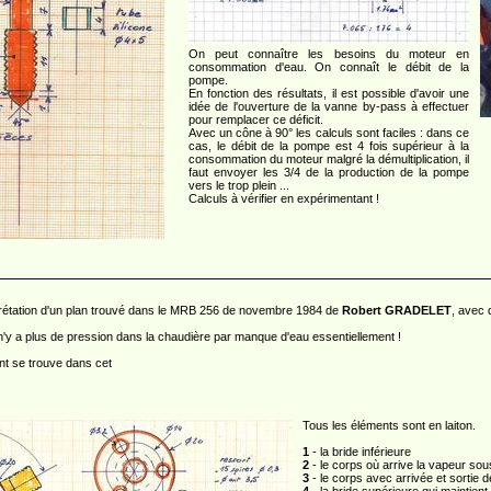
On peut connaître les besoins du moteur en
consommation d'eau. On connaît le débit de la
pompe.
En fonction des résultats, il est possible d'avoir une
idée de l'ouverture de la vanne by-pass à effectuer
pour remplacer ce déficit.
Avec un cône à 90° les calculs sont faciles : dans ce
cas, le débit de la pompe est 4 fois supérieur à la
consommation du moteur malgré la démultiplication, il
faut envoyer les 3/4 de la production de la pompe
vers le trop plein ...
Calculs à vérifier en expérimentant !
terprétation d'un plan trouvé dans le MRB 256 de novembre 1984 de
Robert GRADELET
, avec 
l n'y a plus de pression dans la chaudière par manque d'eau essentiellement !
ent se trouve dans cet
Tous les éléments sont en laiton.
1
- la bride inférieure
2
- le corps où arrive la vapeur sous
3
- le corps avec arrivée et sortie 