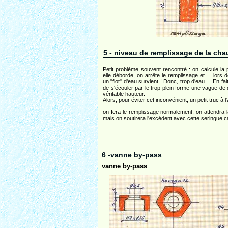
5 - niveau de remplissage de la cha
Petit problème souvent rencontré
: on calcule la p
elle déborde, on arrête le remplissage et ... lors 
un "flot" d'eau survient ! Donc, trop d'eau ... En fa
de s'écouler par le trop plein forme une vague de 
véritable hauteur.
Alors, pour éviter cet inconvénient, un petit truc à l
on fera le remplissage normalement, on attendra la 
mais on soutirera l'excédent avec cette seringue ca
6 -vanne by-pass
vanne by-pass