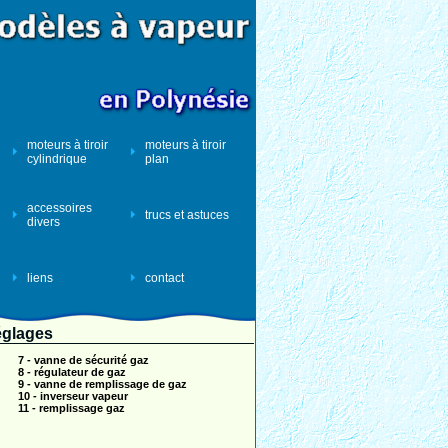
moteurs à tiroir
moteurs à tiroir
cylindrique
plan
accessoires
trucs et astuces
divers
liens
contact
réglages
7 - vanne de sécurité gaz
8 - régulateur de gaz
9 - vanne de remplissage de gaz
10 - inverseur vapeur
11 - remplissage gaz