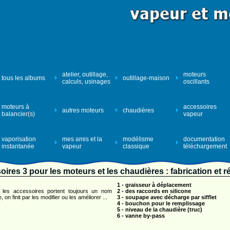
atelier, outillage,
moteurs
tous les albums
outillage-maison
calculs, usinages
oscillants
moteurs à
accessoires
autres moteurs
chaudières
balancier(s)
vapeur
vaporisation
mes amis et la
modélisme
documentation
instantanée
vapeur
classique
téléchargement
ires 3 pour les moteurs et les chaudières : fabrication et 
1 - graisseur à déplacement
les accessoires portent toujours un nom
2 - des raccords en silicone
 on finit par les modifier ou les améliorer ...
3 - soupape avec décharge par sifflet
4 - bouchon pour le remplissage
5 - niveau de la chaudière (truc)
6 - vanne by-pass