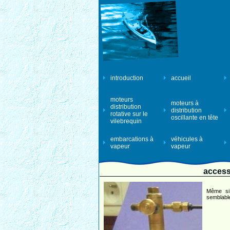
introduction
accueil
moteurs
moteurs à
distribution
distribution
rotative sur le
oscillante en tête
vilebrequin
embarcations à
véhicules à
vapeur
vapeur
accesso
Même si 
semblable,