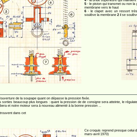
4
- la bride supérieure qui maintient
5
- le piston qui transmet ou non la
membrane vers le haut
6
- le clapet avec un ressort trè
soulève la membrane
2
il se soulè
l'ouverture de la soupape quant on dépasse la pression fixée.
 sorties beaucoup plus longues : quant la pression de de consigne sera atteinte, le régulate
bera et notre moteur sera à nouveau alimenté à la bonne pression ...
 trouvent dans cet
Ce croquis reprend presque celui 
mars-avril 1970)