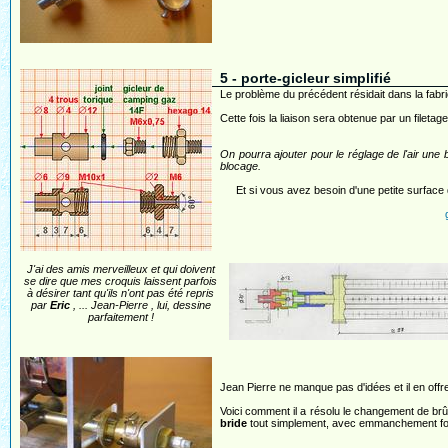
5 - porte-gicleur simplifié
Le problème du précédent résidait dans la fabric
Cette fois la liaison sera obtenue par un filetage
On pourra ajouter pour le réglage de l'air une
blocage.
Et si vous avez besoin d'une petite surface d
J'ai des amis merveilleux et qui doivent
se dire que mes croquis laissent parfois
à désirer tant qu'ils n'ont pas été repris
par
Eric
, ... Jean-Pierre , lui, dessine
parfaitement !
Jean Pierre ne manque pas d'idées et il en offr
Voici comment il a résolu le changement de brû
bride
tout simplement, avec emmanchement for