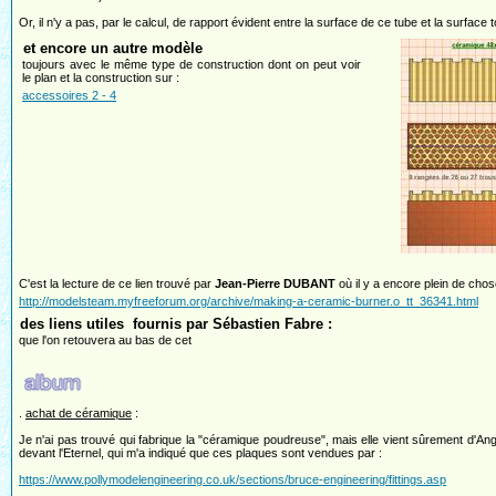
Or, il n'y a pas, par le calcul, de rapport évident entre la surface de ce tube et la surface
et encore un autre modèle
toujours avec le même type de construction dont on peut voir
le plan et la construction sur :
accessoires 2 - 4
C'est la lecture de ce lien trouvé par
Jean-Pierre DUBANT
où il y a encore plein de cho
http://modelsteam.myfreeforum.org/archive/making-a-ceramic-burner.
o_t
t_36341.html
des liens utiles fournis par Sébastien Fabre :
que l'on retouvera au bas de cet
.
achat de céramique
:
Je n'ai pas trouvé qui fabrique la "céramique poudreuse", mais elle vient sûrement d'Ang
devant l'Eternel, qui m'a indiqué que ces plaques sont vendues par :
https://www.pollymodelengineering.co.uk/sections/bruce-engineering/fittings.asp