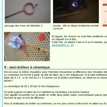
perçage des trous de diamètre 1
essais : dès le départ la flamme semble
correcte
Et depuis, les choses se sont bien améliorés n
en cliquant sur le lien.
Cette fois, on atteint 1 bar en 5 ou 6 minutes,
accessoires 2 - 14
8 - mini-brûleur à céramique
Encore pour la même chaudière avec l'intention d'examiner la différence des résultats obt
Le contenant est formé à partir de tôle de laiton de 1 mm d'épaisseur et le tube d'aliment
laiton de 4 x 5 : si on met du 2 x 3 comme sur le brûleur précédent, on observe un retou
gicleur !
La céramique de 30 x 20 fait 10 mm d'épaisseur.
Un petit support en laiton de 0.2 maintient la céramique à la bonne hauteur.
Une aiguille recourbée sur la quelle on enfile deux petits tubes concentriques passe p
l'arrivée de gaz et sert de diffuseur.
Pour la réalisation du boîtier ou contenant, un truc peu connu à découvrir en allant sur le li