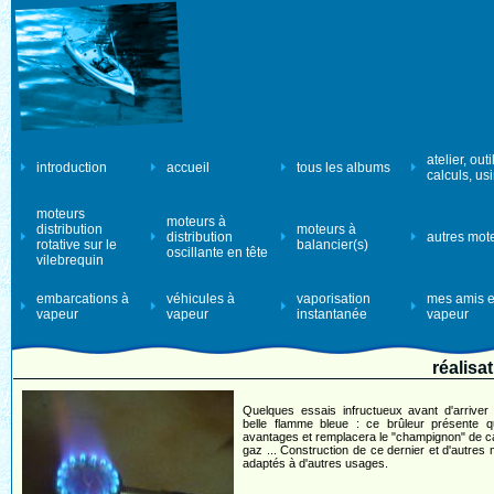
atelier, outi
introduction
accueil
tous les albums
calculs, us
moteurs
moteurs à
distribution
moteurs à
distribution
autres mot
rotative sur le
balancier(s)
oscillante en tête
vilebrequin
embarcations à
véhicules à
vaporisation
mes amis e
vapeur
vapeur
instantanée
vapeur
réalisa
Quelques essais infructueux avant d'arriver
belle flamme bleue : ce brûleur présente q
avantages et remplacera le "champignon" de 
gaz ... Construction de ce dernier et d'autres
adaptés à d'autres usages.