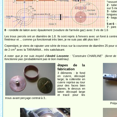
"ressort
2
- tube
sur 5 mm
3
- tube
longueur
4
- bagu
!
5 et 6
- 
7
- joint
8
- rondelle de laiton avec épaulement (soudure de l'arrivée gaz) avec 3 vis de 1.6
Les trous percés ont un diamètre de 1.8. Ils sont repris à l'envers avec un foret à centr
l'intérieur et ... comme ça fonctionnait très bien, je ne suis pas allé plus loin !
Cependant, je viens de rajouter une série de trous sur la couronne de diamètre 25 pour ob
3
de 2 cm
avec la TARAVANA... très satisfaisant.
A noter que je me suis inspiré d'
André Lecomte
: "Construire CHARLINE" (livret de
fonctionne pas (probablement pas le bon matériau).
étapes de la
fabrication
3 éléments : le fond
en cuivre, découpé
large; la collerette en
cuivre reprise au tour
pour des faces bien
planes; le dessus en
laiton découpé large
et tracé pour les
trous avant perçage central à 3..
Prépa