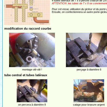
4 tubes latéraux de 7 x 8 percés chacun de 19 t
ATTENTION :les tubes de 7 x 8 ne conviennent pa
Pour cet essai, utilisation du gicleur et du port
Ensuite, on confectionnera un autre porte-gicleur
modification du raccord courbe
montage olé-olé !
perçage à diamètre 6
tube central et tubes latéraux
on percera à diamètre 8
calage pour brasure argent