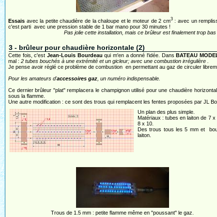
3
Essais
avec la petite chaudière de la chaloupe et le moteur de 2 cm
: avec un rempliss
c'est parti avec une pression stable de 1 bar mano pour 30 minutes !
Pas jolie cette installation, mais ce brûleur est finalement trop b
3 - brûleur pour chaudière horizontale (2)
Cette fois, c'est
Jean-Louis Bourdeau
qui m'en a donné l'idée. Dans
BATEAU MODE
mal :
2 tubes bouchés à une extrémité et un gicleur; avec une combustion irrégulière .
Je pense avoir réglé ce problème de combustion en permettant au gaz de circuler libreme
Pour les amateurs d'
accessoires gaz
, un numéro indispensable.
Ce dernier brûleur "plat" remplacera le champignon utilisé pour une chaudière horizont
sous la flamme.
Une autre modification : ce sont des trous qui remplacent les fentes proposées par JL B
Un plan des plus simple.
Matériaux : tubes en laiton de 7 x 
8 x 10.
Des trous tous les 5 mm et bo
laiton.
Trous de 1.5 mm : petite flamme même en "poussant" le gaz.