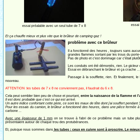
essai
essai préalable avec un seul tube de 7 x 8
Et ça chauffe mieux et plus vite que le brûleur de camping-gaz !
problème avec ce brûleur
Il a fonctionné des heures , toujours sans aucun p
grandes flammes sortant par les trous du porte-
Pas de photo et c'est dommage car c'était plutôt
Les conduits ont été démontés, rien. Le gicleur
Essai en débranchant le brûleur et ça crache ..
Passage à la soufflette, rien. Et finalement, 
nouveau.
ATTENTION :les tubes de 7 x 8 ne conviennent pas, il faudrait du 6 x 8.
Cela peut sembler bien peu de chose et pourtant,
entre la naissance de la flamme et l'
Il est donc probable que c'est ce qui est arrivé.
Un autre indice confortant cette piste, ce sont les maux de tête dont j'ai souffert pendant 3
Pour les essais du camion, le brûleur a fonctionné des heures, dans une pièce fermée à ca
carbone
...
Avec une épaisseur de 1 mm
on se trouve à l'abri de ce problème mais un tube plu
présentaient autour de chaque trou des protubérances.
Et, puisque nous sommes dans
les tubes : ceux en cuivre sont à proscrire. Le mieux e
.