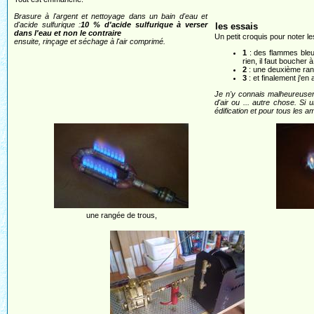
Brasure à l'argent et nettoyage dans un bain d'eau et
d'acide sulfurique :
10 % d'acide sulfurique à verser
les essais
dans l'eau et non le contraire
Un petit croquis pour noter le
ensuite, rinçage et séchage à l'air comprimé.
1
: des flammes bleue
rien, il faut boucher à
2
: une deuxième rangé
3
: et finalement j'en 
Je n'y connais malheureuseme
d'air ou ... autre chose. Si
édification et pour tous les a
une rangée de trous,