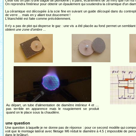
Cette fois on part d'une bague de plomberie ( 8 pans, écartement de 38 mm) que l'on va
On reprendra l'intérieur pour obtenir un épaulement qui soutiendra la céramique d'un diam
La céramique est découpée à la scie fine en suivant un guide découpé dans du contreplaqu
de verre ... mais en y allant tout doucement !
L'étanchéité est faite comme précédemment.
Il n'y a pas de plot qui disperse le gaz : une vis a été placée au fond permet un semblant
obtient une zone d'ombre ...
Au départ, un tube d'alimentation de diamètre intérieur 4 et ....
pas terrible en apparence mais le rougoiement se produit
quand on le place sous la chaudière.
une question
Une question à laquelle je ne donne pas de réponse : pour ce second modèle qui comporte 
voit que le montage latéral avec filetage M6 réduit le diamètre à 4.5 ( impossible de percer
dans le brûleur).