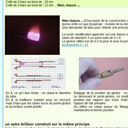
Celle de 2 bars au bout de : 10 mn
Celle de 3 bars au bout de : 12 mn ...
Mais, depuis ...
Mais depuis ...
A l'occasion de la construction d
donne enfin ce que j'espérais : montée de la m
Que demander de plus pour obtenir une pressi
La seule modification apportée est une liaison s
tubes de diamètre 5 un autre tube de 5 x 6.
Le gicleur utilisé est de 0.2 et pour le pour le p
accessoires 2 - 14
En
1
, ce qu'i faut éviter : on réduit le diamètre
Réglage de la position du gicleur : en
du tube.
ou dévissant le porte-gicleur, on modi
En
2
, la meilleure solution pour un raccord,
position par rapport aux trous d'aér
mais il faut que les tubes issus du porte-gicleur
l'apport de l'air primaire.
et du brûleur soeint jointifs.
Du téflon en ruban autour du fileta
maintiendra la bonne position.
un autre brûleur construit sur le même principe