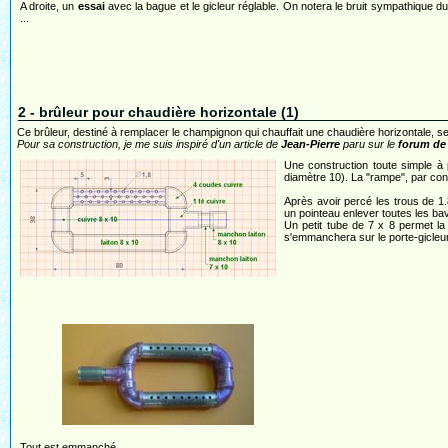
A droite, un
essai
avec la bague et le gicleur réglable. On notera le bruit sympathique du
...
2 - brûleur pour chaudière horizontale (1)
Ce brûleur, destiné à remplacer le champignon qui chauffait une chaudière horizontale, se
Pour sa construction, je me suis inspiré d'un article de
Jean-Pierre
paru sur le
forum de
Une construction toute simple à 
diamètre 10). La "rampe", par cont
Après avoir percé les trous de 1.
un pointeau enlever toutes les ba
Un petit tube de 7 x 8 permet la l
s'emmanchera sur le porte-gicleu
Tout est emmanché.