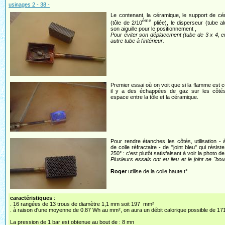
usinages 2 - 38 -
Le contenant, la céramique, le support de c
ème
(tôle de 2/10
pliée), le disperseur (tube a
son aiguille pour le positionnement ,
Pour éviter son déplacement (tube de 3 x 4, en
autre tube à l'intérieur.
Premier essai où on voit que si la flamme est c
il y a des échappées de gaz sur les côtés 
espace entre la tôle et la céramique.
Pour rendre étanches les côtés, utilisation - 
de colle réfractaire - de "joint bleu" qui résist
250° : c'est plutôt satisfaisant à voir la photo de
Plusieurs essais ont eu lieu et le joint ne "bo
...
Roger
utilise de la colle haute t°
caractéristiques
:
. 16 rangées de 13 trous de diamètre 1,1 mm soit 197 mm²
. à raison d'une moyenne de 0.87 Wh au mm², on aura un débit calorique possible de 1
La pression de 1 bar est obtenue au bout de : 8 mn