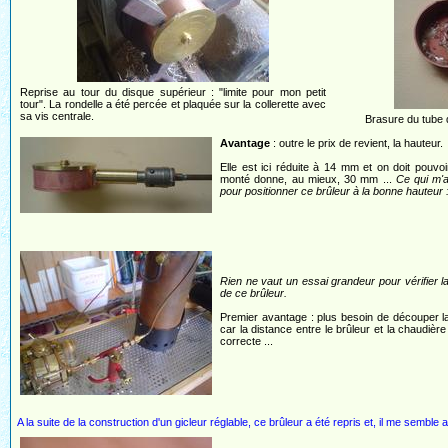
Reprise au tour du disque supérieur : "limite pour mon petit
tour". La rondelle a été percée et plaquée sur la collerette avec
sa vis centrale.
Brasure du tube 
Avantage
: outre le prix de revient, la hauteur.
Elle est ici réduite à 14 mm et on doit pouvo
monté donne, au mieux, 30 mm ...
Ce qui m'a
pour positionner ce brûleur à la bonne hauteur 
Rien ne vaut un essai grandeur pour vérifier la f
de ce brûleur.
Premier avantage : plus besoin de découper la
car la distance entre le brûleur et la chaudièr
correcte ...
A la suite de la construction d'un gicleur réglable, ce brûleur a été repris et, il me semble 