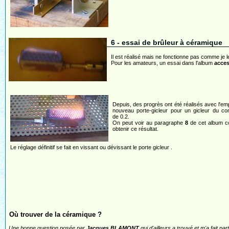
6 - essai de brûleur à céramique
Il est réalisé mais ne fonctionne pas comme je le
Pour les amateurs, un essai dans l'album
acces
Depuis, des progrès ont été réalisés avec l'emp
nouveau porte-gicleur pour un gicleur du c
de 0.2.
On peut voir au paragraphe
8
de cet album 
obtenir ce résultat.
Le réglage définitif se fait en vissant ou dévissant le porte gicleur .
Où trouver de la céramique ?
Une bonne question posée par
Jacques BLAMONT
qui d'ailleurs a trouvé et m'a fait pa