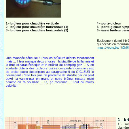
1 - brûleur pour chaudière verticale
4 - porte-gicleur
2 - brûleur pour chaudière horizontale (1)
5 - porte-gicleur simp
3 - brûleur pour chaudière horizontale (2)
6 - essai brûleur cér
Equipement du mini-brû
qui décolle en réduisant
https://youtu.be/_hGt
Une avancée sérieuse ! Tous les brûleurs décrits fonctionnent
mais ... il leur manque deux choses : la stabilité de la flamme et
le bruit si caractéristique d'un brûleur de camping-gaz ... Si on
souhaite obtenir des brûleurs qui se comportent comme ceux
de droite, petite description au paragraphe 9 du GICLEUR le
permettant. Cette fois plus de problème de stabilité car on peut
ouvrir la vanne-gaz en grand et notre brûleur restera réglé
comme on l'a souhaité ... Et, ça ronronne ... Tout au moins
celui-là !
1 - b
1
- rond
diamètre