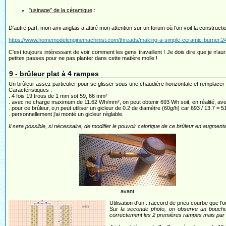
"usinage" de la céramique
:
D'autre part, mon ami anglais a attiré mon attention sur un forum où l'on voit la construc
https://www.homemodelenginemachinist.com/threads/making-a-simple-ceramic-burner.2
C'est toujours intéressant de voir comment les gens travaillent ! Je dois dire que je n'au
petites passes pour ne pas planter dans cette matière molle !
9 - brûleur plat à 4 rampes
Un brûleur assez particulier pour se glisser sous une chaudière horizontale et remplac
Caractéristiques :
. 4 fois 19 trous de 1 mm sot 59, 66 mm²
. avec ne charge maximum de 11.62 Wh/mm², on peut obtenir 693 Wh soit, en réalité, a
. pour ce brûleur, o,n peut utiliser un gicleur de 0.2 de diamètre (60g/h) car 693 / 13.7 = 5
. personnellement j'ai monté un gicleur réglable.
Il sera possible, si nécessaire, de modifier le pouvoir calorique de ce brûleur en augment
avant
Utilisation d'un ::raccord de pneu courbe que l
Sur la seconde photo, on observe un bouchon 
correctement les 2 premières rampes mais par l