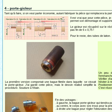
4 - porte-gicleur
Tant qu'à faire, si on veut parler économie, autant fabriquer la pièce qui remplacera la part
Il est vrai que pour cette pièce, j
permet son démontage et supporte u
Le gicleur est récupéré sur le réc
pas fin de 6 x 0,75 !
Pour le reste, des tubes de laiton.
Un peu dé
l'emmanche
Vérifier d
La première version comportait une bague filetée dans laquelle se vissait
hésiter à r
le porte-gicleur. J'ai gardé cette pièce, mais le dessin réalisé simplifie la
Positionner
procédure. Soudure à l'étain.
C'est réuss
Fin des usinages :
. à gauche, la bague porte-gicleur qui tiendr
. au centre, le corps avec ses trous pour la pris
. à droite une bague pour régler l'obturation des