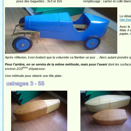
pose des baguettes : 3x3 et 3x5
remplissage : carton et colle blan
Le détail
http://
Avec le 
Mais il 
papier,
Après réflexion, il est évident que la voiturette va flamber un jour ... Alors autant prendre
Pour l'arrière, on se servira de la même méthode, mais pour l'avant
dont les surfac
ème
environ 2/10
d'épaisseur.
Une méthode pour obtenir une tôle plate :