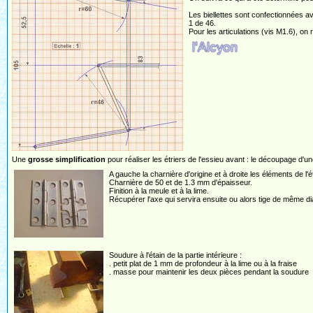
Les biellettes sont confectionnées av
1 de 46.
Pour les articulations (vis M1.6), on r
Une
grosse simplification
pour réaliser les étriers de l'essieu avant : le découpage d'une
A gauche la charnière d'origine et à droite les éléments de l'ét
Charnière de 50 et de 1.3 mm d'épaisseur.
Finition à la meule et à la lime.
Récupérer l'axe qui servira ensuite ou alors tige de même d
Soudure à l'étain de la partie intérieure :
. petit plat de 1 mm de profondeur à la lime ou à la fraise
. masse pour maintenir les deux pièces pendant la soudure