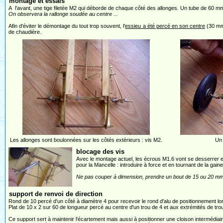
montage et essais
A l'avant, une tige filetée M2 qui déborde de chaque côté des allonges. Un tube de 60 mm
On observera la rallonge soudée au centre ...
Afin d'éviter le démontage du tout trop souvent, l'
essieu a été percé en son centre
(30 mm 
de chaudière.
Les allonges sont boulonnées sur les côtés extérieurs : vis M2.
Un 
blocage des vis
Avec le montage actuel, les écrous M1.6 vont se desserrer et, 
pour la Mancelle : introduire à force et en tournant de la gaine
Ne pas couper à dimension, prendre un bout de 15 ou 20 mm, i
support de renvoi de direction
Rond de 10 percé d'un côté à diamètre 4 pour recevoir le rond d'alu de positionnement lor
Plat de 10 x 2 sur 60 de longueur percé au centre d'un trou de 4 et aux extrémités de tro
Ce support sert à maintenir l'écartement mais aussi à positionner une cloison intermédia