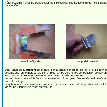
Il était également possible d'assembler les 3 pièces sur une plaque d'alu de 4 ou 5 d'épais
bout de tôle ...
avant en 3 parties
support de calandre
L'entourage de la
calandre
qui apparaît sur la dernière photo est en tôle, elle va servir 
de large que l'on formera à froid sur un rond. On percera le trou de fixation en se servant
Pour qu'il porte bien à lat, l'avant-dernière vis est vissée de l'intérieur.
Le trou devant recevoir le bouchon de réservoir (ici un gros rivet en alu de 4 de diamètr
après le cintrage.
Le gabarit relevé en position servira à cintrer mais aussi à la découpe d'un bout de tôl
vis M2 pour terminer le "nez" du véhicule.