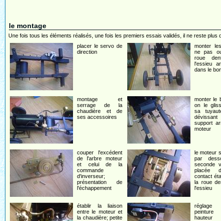
le montage
Une fois tous les éléments réalisés, une fois les premiers essais validés, il ne reste plus 
placer le servo de
monter le
direction
ne pas ou
roue den
l'essieu ar
dans le bo
montage et
monter le b
serrage de la
on le gli
chaudière et de
sa tuyaut
ses accessoires
dévissa
support ar
moteur
couper l'excédent
le moteur s
de l'arbre moteur
par dess
et celui de la
seconde v
commande
placée 
d'inverseur;
contact éta
présentation de
la roue d
l'échappement
l'essieu
établir la liaison
réglage
entre le moteur et
peinture
la chaudière; petite
haute