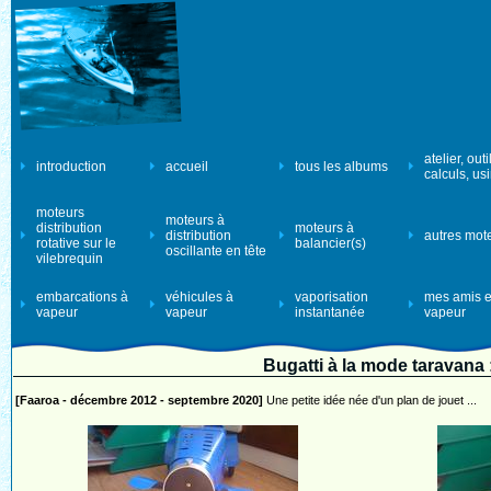
atelier, outi
introduction
accueil
tous les albums
calculs, us
moteurs
moteurs à
distribution
moteurs à
distribution
autres mot
rotative sur le
balancier(s)
oscillante en tête
vilebrequin
embarcations à
véhicules à
vaporisation
mes amis e
vapeur
vapeur
instantanée
vapeur
Bugatti à la mode taravana
[Faaroa - décembre 2012 - septembre 2020]
Une petite idée née d'un plan de jouet ...