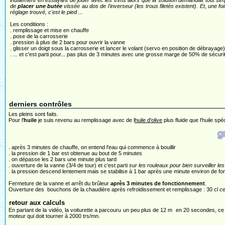
inutilement en essayant de jouer avec les trims alors que la solution demandait tout si
de
placer une butée
vissée au dos de l'inverseur (les trous filetés existent). Et, une foi
réglage trouvé, c'est le pied ...
Les conditions :
. remplissage et mise en chauffe
. pose de la carrosserie
. pression à plus de 2 bars pour ouvrir la vanne
. glisser un doigt sous la carrosserie et lancer le volant (servo en position de débrayage)
. ... et c'est parti pour... pas plus de 3 minutes avec une grosse marge de 50% de sécurit
derniers contrôles
Les pleins sont faits.
Pour l'
huile
je suis revenu au remplissage avec de l
huile d'olive
plus fluide que l'huile spé
. après 3 minutes de chauffe, on entend l'eau qui commence à bouillir
. la pression de 1 bar est obtenue au bout de 5 minutes
. on dépasse les 2 bars une minute plus tard
. ouverture de la vanne (3/4 de tour) et c'est parti
sur les rouleaux pour bien surveiller le
. la pression descend lentement mais se stabilise à 1 bar après une minute environ de f
Fermeture de la vanne et arrêt du brûleur
après 3 minutes de fonctionnement
.
Ouverture des bouchons de la chaudière après refroidissement et remplissage : 30 cl
ce
retour aux calculs
En partant de la vidéo, la voiturette a parcouru un peu plus de 12 m en 20 secondes, 
moteur qui doit tourner à 2000 trs/mn.