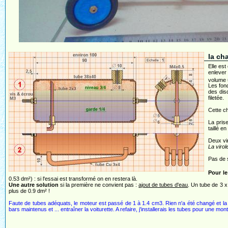
la ch
Elle est
enlever
volume 
Les fond
des disq
filetée.
Cette c
La prise
taillé e
Deux vir
La virol
Pas de s
Pour le
0.53 dm²) : si l'essai est transformé on en restera là.
Une autre solution
si la première ne convient pas :
ajout de tubes d'eau
. Un tube de 3 x
plus de 0.9 dm² !
Faute de tubes adéquats, le moteur est passé de 1 à 1.4 cm3. Rien n'a été changé et la c
bars maintenus et ... entraîner la voiturette. A refaire, j'installerais les tubes pour une mo