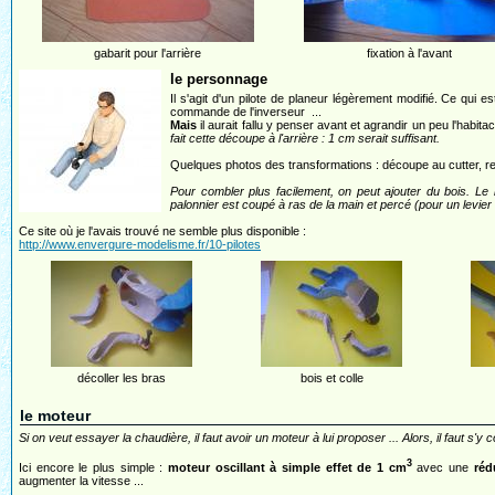
gabarit pour l'arrière
fixation à l'avant
le personnage
Il s'agit d'un pilote de planeur légèrement modifié. Ce qui es
commande de l'inverseur ...
Mais
il aurait fallu y penser avant et agrandir un peu l'habita
fait cette découpe à l'arrière : 1 cm serait suffisant.
Quelques photos des transformations : découpe au cutter, rempl
Pour combler plus facilement, on peut ajouter du bois. Le br
palonnier est coupé à ras de la main et percé (pour un levier
Ce site où je l'avais trouvé ne semble plus disponible :
http://www.envergure-modelisme.fr/10-pilotes
décoller les bras
bois et colle
le moteur
Si on veut essayer la chaudière, il faut avoir un moteur à lui proposer ... Alors, il faut s'y co
3
Ici encore le plus simple :
moteur oscillant à simple effet de 1 cm
avec une
réd
augmenter la vitesse ...