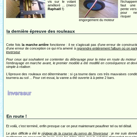
vis sur le volant
l'échappem
amélioré ... (merci
faut une
Raphaël !
)
pente vers 
pour n
risqu
engorgement du moteur
la dernière épreuve des rouleaux
Cette fois
la marche arrière
fonctionne : il ne s'agissait pas d'une erreur de construct
d'une erreur de conception ce qui m'a amené à
reprendre entièrement l'album où on parl
inverseur
Pour ceux qui souhaitent se contenter du débrayage pour la mise en route du moteur
l'embrayage en marche avant, le premier modèle a été modifié en conséquence et devi
simple à réaliser.
L'épreuve des rouleaux est déterminante : si ça tourne dans ces très mauvaises condit
tournera au sol ... Pour cet essai, la vanne a été ouverte à à peine 2 bars.
En route !
Et voilà, c'est terminé, enfin presque car on peut maintenant peaufiner tel ou tel détail.
Le plus difficile a été le
réglage de la course du servo de l'inverseur
: je me suis donn