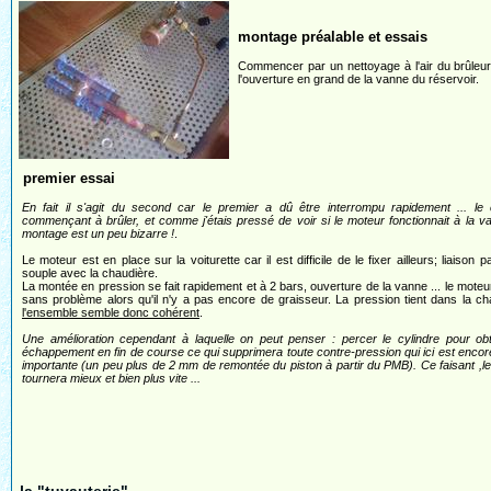
montage préalable et essais
Commencer par un nettoyage à l'air du brûleur s
l'ouverture en grand de la vanne du réservoir.
premier essai
En fait il s'agit du second car le premier a dû être interrompu rapidement ... le
commençant à brûler, et comme j'étais pressé de voir si le moteur fonctionnait à la va
montage est un peu bizarre !
.
Le moteur est en place sur la voiturette car il est difficile de le fixer ailleurs; liaison 
souple avec la chaudière.
La montée en pression se fait rapidement et à 2 bars, ouverture de la vanne ... le moteu
sans problème alors qu'il n'y a pas encore de graisseur. La pression tient dans la ch
l'ensemble semble donc cohérent
.
Une amélioration cependant à laquelle on peut penser : percer le cylindre pour ob
échappement en fin de course ce qui supprimera toute contre-pression qui ici est enco
importante (un peu plus de 2 mm de remontée du piston à partir du PMB). Ce faisant ,l
tournera mieux et bien plus vite ...