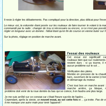
Il reste à régler les débattements. Pas compliqué pour la direction, plus délicat pour l'inve
Le mieux est, la voiturette étant posée sur les rouleaux de faire tourner le volant à la m
commandé par la radio : changer de trou si nécessaire ou encore, si ce n'est pas possible
régler en longueur avec un domino : l'idéal étant qu'en fin de course on vienne buter sur l'
Sur la photo, réglage en position de marche avant.
l'essai des rouleaux
Cet essai est significatif 
rouleaux bien que sur roulements à
restent durs : si ça tourne, il 
aucun problème sur le sol ...
Vérification des pleins.
Montée en pression de la chaudi
bars, ouverture de la vanne (c'es
et démarrage du moteur.
C'est tout bon
en marche avant
:
marche arrière
, ça bloque, 
problème doit venir de la roue dentée du bas qui se coince, il en faudra une plus large.
Je me suis arrêté sur ce constat car c'était l'heure sacrée de l'apéro ...
Cependant, après la sieste, un
nouvel essai, au sol cette fois
et ... ça trotte.
Pas de v
il me manque une autre main pour tenir l'appareil !