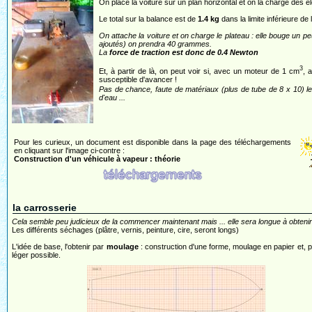
On place la voiture sur un plan horizontal et on la charge des 
Le total sur la balance est de
1.4 kg
dans la limite inférieure de 
On attache la voiture et on charge le plateau : elle bouge un
ajoutés) on prendra 40 grammes.
La
force de traction est donc de 0.4 Newton
3
Et, à partir de là, on peut voir si, avec un moteur de 1 cm
, 
susceptible d'avancer !
Pas de chance, faute de matériaux (plus de tube de 8 x 10) l
d'eau ...
Pour les curieux, un document est disponible dans la page des téléchargements
en cliquant sur l'image ci-contre :
Construction d'un véhicule à vapeur : théorie
la carrosserie
Cela semble peu judicieux de la commencer maintenant mais ... elle sera longue à obtenir 
Les différents séchages (plâtre, vernis, peinture, cire, seront longs)
L'idée de base, l'obtenir par
moulage
: construction d'une forme, moulage en papier et, po
léger possible.