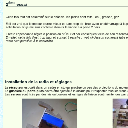
ème
2
essai
Cette fois tout est assemblé sur le châssis, les pleins sont faits : eau, graisse, gaz.
Et il est vrai que le moteur tourne mieux et sans trop de bruit avec un démarrage à la 
sollicitation. Ici je me suis contenté d'ouvrir la vanne à à peine 2 bars ...
Il reste cependant à régler la position du brûleur et par conséquent celle de son réservoir
En effet, cette fois il est trop haut et surtout il penche : voir ci-dessus comment faire po
reste bien parallèle à la chaudière ...
installation de la radio et réglages
Le
récepteur
est calé dans un cadre en ctp qui protège un peu des projections du moteu
La
glissière du porte-piles
devra être ajustée à la cisaille pour respecter tous les trous d
Les
servos
sont fixés par des vis ou boulons et les tiges de liaison sont maintenues par