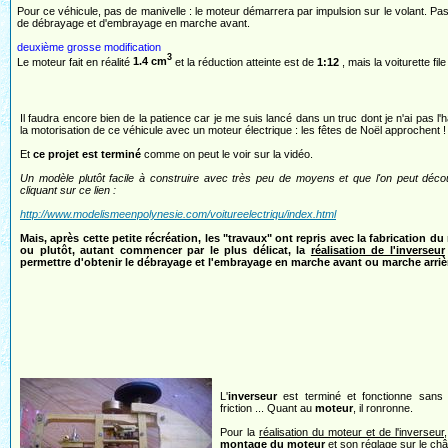
Pour ce véhicule, pas de manivelle : le moteur démarrera par impulsion sur le volant. Pas
de débrayage et d'embrayage en marche avant.
deuxième grosse modification
3
Le moteur fait en réalité
1.4 cm
et la réduction atteinte est de
1:12
, mais la voiturette file
Il faudra encore bien de la patience car je me suis lancé dans un truc dont je n'ai pas l'h
la motorisation de ce véhicule avec un moteur électrique : les fêtes de Noël approchent !
Et
ce projet est terminé
comme on peut le voir sur la vidéo.
Un modèle plutôt facile à construire avec très peu de moyens et que l'on peut déco
cliquant sur ce lien :
http://www.modelismeenpolynesie.com/voitureelectriqu/index.html
Mais, après cette petite récréation, les "travaux" ont repris avec la fabrication d
ou plutôt, autant commencer par le plus délicat, la
réalisation de l'inverseur
permettre d'obtenir le débrayage et l'embrayage en marche avant ou marche arriè
L'
inverseur
est terminé et fonctionne sans
friction ... Quant au
moteur
, il ronronne.
Pour la
réalisation du moteur et de l'inverseur
montage du moteur
et son
réglage sur le ch