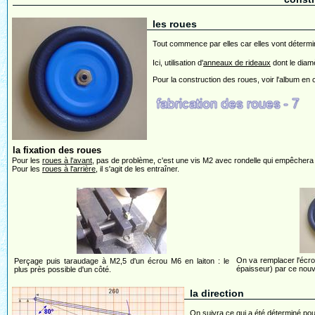
les roues
Tout commence par elles car elles vont détermin
Ici, utilisation d'
anneaux de rideaux
dont le diamè
Pour la construction des roues, voir l'album en c
la fixation des roues
Pour les
roues à l'avant
, pas de problème, c'est une vis M2 avec rondelle qui empêchera 
Pour les
roues à l'arrière
, il s'agit de les entraîner.
On va remplacer l'écro
Perçage puis taraudage à M2,5 d'un écrou M6 en laiton : le
épaisseur) par ce nouv
plus près possible d'un côté.
la direction
On suivra ce qui a été déterminé pou