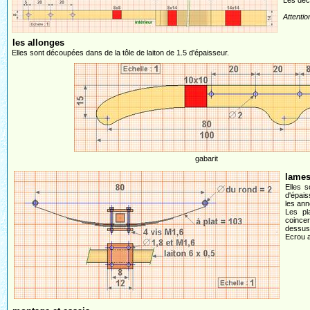
Les déco
Attentio
les allonges
Elles sont découpées dans de la tôle de laiton de 1.5 d'épaisseur.
gabarit
lames
Elles s
d'épais
les ann
Les pl
coincer
dessus 
Ecrou 