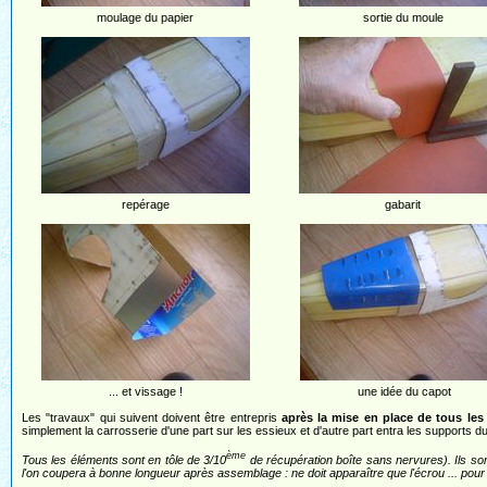
moulage du papier
sortie du moule
repérage
gabarit
... et vissage !
une idée du capot
Les "travaux" qui suivent doivent être entrepris
après la mise en place de tous les
simplement la carrosserie d'une part sur les essieux et d'autre part entra les supports du
ème
Tous les éléments sont en tôle de 3/10
de récupération boîte sans nervures). Ils so
l'on coupera à bonne longueur après assemblage : ne doit apparaître que l'écrou ... pour fa