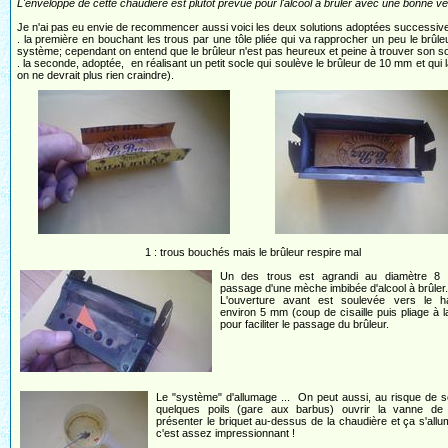
L'enveloppe de cette chaudière est plutôt prévue pour l'alcool à brûler avec une bonne ven
Je n'ai pas eu envie de recommencer aussi voici les deux solutions adoptées successiv
. la première en bouchant les trous par une tôle pliée qui va rapprocher un peu le brûle
système; cependant on entend que le brûleur n'est pas heureux et peine à trouver son souf
. la seconde, adoptée, en réalisant un petit socle qui soulève le brûleur de 10 mm et qui
on ne devrait plus rien craindre).
1 : trous bouchés mais le brûleur respire mal
Un des trous est agrandi au diamètre 8 
passage d'une mèche imbibée d'alcool à brûler.
L'ouverture avant est soulevée vers le h
environ 5 mm (coup de cisaille puis pliage à l
pour faciliter le passage du brûleur.
Le "système" d'allumage ... On peut aussi, au risque de s
quelques poils (gare aux barbus) ouvrir la vanne de
présenter le briquet au-dessus de la chaudière et ça s'all
c'est assez impressionnant !