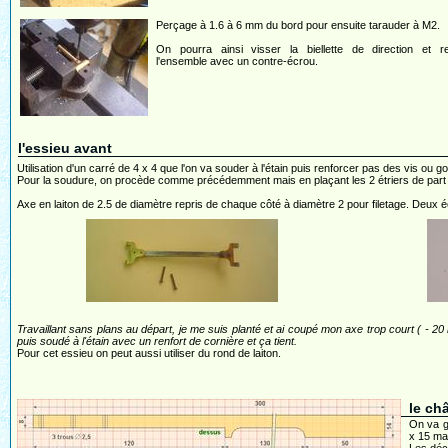
Perçage à 1.6 à 6 mm du bord pour ensuite tarauder à M2.
On pourra ainsi visser la biellette de direction et re
l'ensemble avec un contre-écrou.
l'essieu avant
Utilisation d'un carré de 4 x 4 que l'on va souder à l'étain puis renforcer pas des vis ou g
Pour la soudure, on procède comme précédemment mais en plaçant les 2 étriers de part et
Axe en laiton de 2.5 de diamètre repris de chaque côté à diamètre 2 pour filetage. Deux 
Travaillant sans plans au départ, je me suis planté et ai coupé mon axe trop court ( - 20 m
puis soudé à l'étain avec un renfort de cornière et ça tient.
Pour cet essieu on peut aussi utiliser du rond de laiton.
le ch
On va ga
x 15 mai