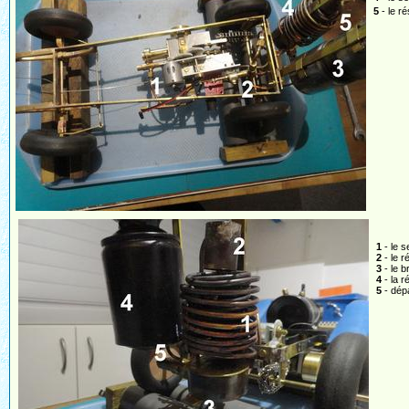
5
- le r
1
- le s
2
- le r
3
- le b
4
- la r
5
- dép