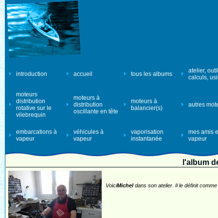
atelier, outi
introduction
accueil
tous les albums
calculs, us
moteurs
moteurs à
distribution
moteurs à
distribution
autres mot
rotative sur le
balancier(s)
oscillante en tête
vilebrequin
embarcations à
véhicules à
vaporisation
mes amis e
vapeur
vapeur
instantanée
vapeur
l'album 
Voici
Michel
dans son atelier. Il le définit com