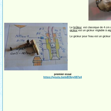
Le
brûleur
est classique de 4 cm de
gicleur
est un gicleur réglable à aig
Le gicleur pour l'eau est un gicle
premier essai
https://youtu.be/pB3IvyX87e4