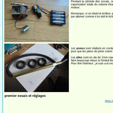
Pendant la période des essais, on 
vaporisation totale du volume d'ea
moteur.
Remarque, si on éteint le brûleur 
par allumer comme il se doit le br
Les
pneus
sont réalisés en corde
pour que les plans de joints soien
Les
ailes
sont en alu de 1mm repo
faire beaucoup mieux et l'enduit fera
Pour finir l'intérieur , je suis a l
premier essais et réglages
https: