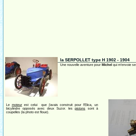
la SERPOLLET type H 1902 - 1904
Une nouvelle aventure pour
Michel
qui m'envoie se
Le
moteur
est celui que j'avais construit pour l'Elica, un
bicylindre opposés avec deux Suzor. les
pistons
sont à
coupelles (la photo est floue).