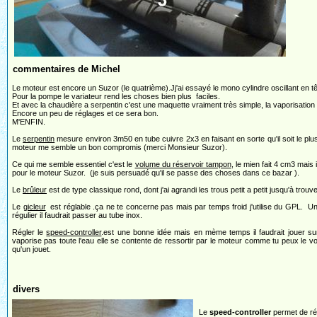
commentaires de Michel
Le moteur est encore un Suzor (le quatrième).Jj'ai essayé le mono cylindre oscillant en t
Pour la pompe le variateur rend les choses bien plus faciles.
Et avec la chaudière a serpentin c'est une maquette vraiment très simple, la vaporisation 
Encore un peu de réglages et ce sera bon.
M'ENFIN.
Le
serpentin
mesure environ 3m50 en tube cuivre 2x3 en faisant en sorte qu'il soit le p
moteur me semble un bon compromis (merci Monsieur Suzor).
Ce qui me semble essentiel c'est le
volume du réservoir tampon
, le mien fait 4 cm3 mai
pour le moteur Suzor. (je suis persuadé qu'il se passe des choses dans ce bazar ).
Le
brûleur
est de type classique rond, dont j'ai agrandi les trous petit a petit jusqu'à tr
Le
gicleur
est réglable .ça ne te concerne pas mais par temps froid j'utilise du GPL. Un
régulier il faudrait passer au tube inox.
Régler le
speed-controller
.est une bonne idée mais en mème temps il faudrait jouer sur
vaporise pas toute l'eau elle se contente de ressortir par le moteur comme tu peux le vo
qu'un jouet.
divers
Le
speed-controller
permet de rég