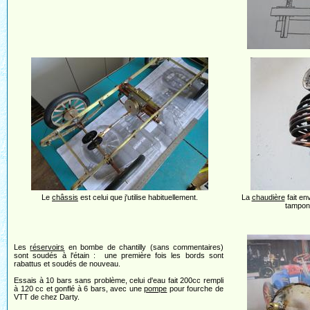
Le
châssis
est celui que j'utilise habituellement.
La
chaudière
fait en
tampon 
Les
réservoirs
en bombe de chantilly (sans commentaires)
sont soudés à l'étain : une première fois les bords sont
rabattus et soudés de nouveau.
Essais à 10 bars sans problème, celui d'eau fait 200cc rempli
à 120 cc et gonflé à 6 bars, avec une
pompe
pour fourche de
VTT de chez Darty.