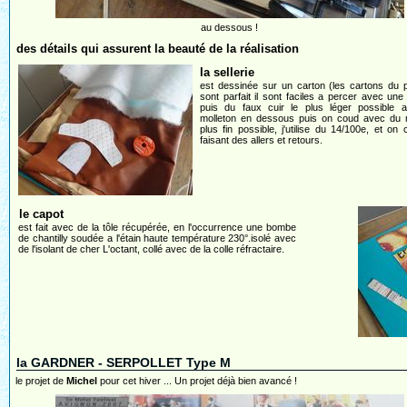
au dessous !
des détails qui assurent la beauté de la réalisation
la sellerie
est dessinée sur un carton (les cartons du p
sont parfait il sont faciles a percer avec une a
puis du faux cuir le plus léger possible 
molleton en dessous puis on coud avec du n
plus fin possible, j'utilise du 14/100e, et on
faisant des allers et retours.
le capot
est fait avec de la tôle récupérée, en l'occurrence une bombe
de chantilly soudée a l'étain haute température 230°.isolé avec
de l'isolant de cher L'octant, collé avec de la colle réfractaire.
la GARDNER - SERPOLLET Type M
le projet de
Michel
pour cet hiver ... Un projet déjà bien avancé !