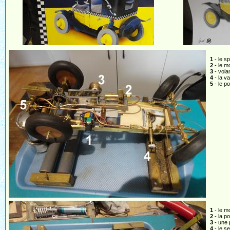
1
- le s
2
- le 
3
- vola
4
- la v
5
- le po
1
- le m
2
- la p
3
- une 
4
- le s