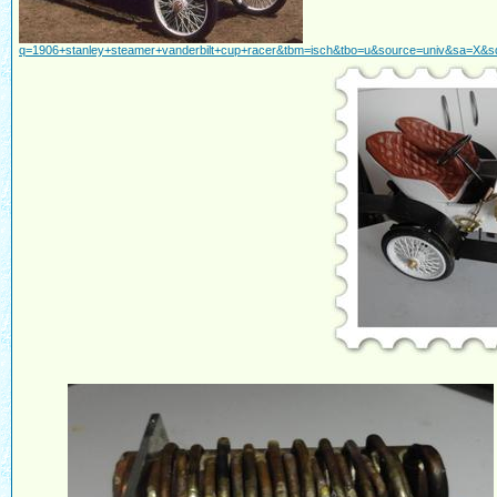
q=1906+stanley+steamer+vanderbilt+cup+racer&tbm=isch&tbo=u&source=univ&sa